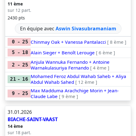
11 ème
sur 12 part.
2430 pts
En équipe avec
Aswin Sivasubramaniam
Chinmay Oak + Vanessa Pantalacci
[ 8 ème ]
0
-
25
Alain Sieger + Benoît Lerouge
[ 6 ème ]
5
-
18
Anjula Wannuka Fernando + Antoine
2
-
25
Warnakulasuriya Fernando
[ 4 ème ]
Mohamed Feroz Abdul Wahab Saheb + Aliya
21
-
16
Abdul Wahab Sahed
[ 12 ème ]
Max Madduma Arachchige Morin + Jean-
9
-
25
Claude Labe
[ 9 ème ]
31.01.2026
BIACHE-SAINT-VAAST
14 ème
sur 18 part.