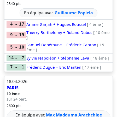
2340 pts
En équipe avec
Guillaume Popiela
Ariane Garjah + Hugues Roussel
[ 4 ème ]
4
-
17
Thierry Berthelemy + Roland Dubus
[ 10 ème
9
-
19
]
Samuel Debéthune + Frédéric Capron
[ 15
5
-
10
ème ]
Sylvie Napoléon + Stéphanie Leva
[ 18 ème ]
14
-
7
Frédéric Dugué + Eric Manten
[ 17 ème ]
7
-
1
18.04.2026
PARIS
10 ème
sur 24 part.
2600 pts
En équipe avec
Max Madduma Arachchige