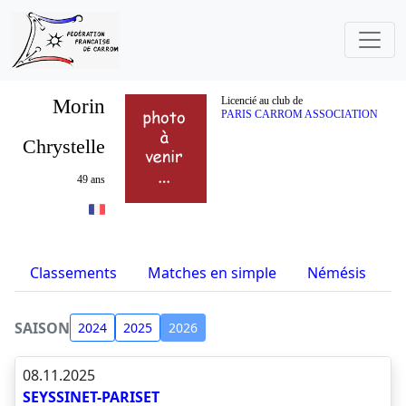
Morin
Licencié au club de
PARIS CARROM ASSOCIATION
Chrystelle
49 ans
Classements
Matches en simple
Némésis
S
SAISON
2024
2025
2026
08.11.2025
SEYSSINET-PARISET