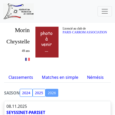
Morin
Licencié au club de
PARIS CARROM ASSOCIATION
Chrystelle
49 ans
Classements
Matches en simple
Némésis
S
SAISON
2024
2025
2026
08.11.2025
SEYSSINET-PARISET