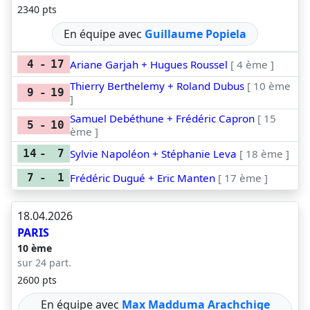
2340 pts
En équipe avec
Guillaume Popiela
Ariane Garjah + Hugues Roussel
[ 4 ème ]
4
-
17
Thierry Berthelemy + Roland Dubus
[ 10 ème
9
-
19
]
Samuel Debéthune + Frédéric Capron
[ 15
5
-
10
ème ]
Sylvie Napoléon + Stéphanie Leva
[ 18 ème ]
14
-
7
Frédéric Dugué + Eric Manten
[ 17 ème ]
7
-
1
18.04.2026
PARIS
10 ème
sur 24 part.
2600 pts
En équipe avec
Max Madduma Arachchige