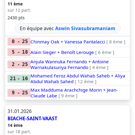
11 ème
sur 12 part.
2430 pts
En équipe avec
Aswin Sivasubramaniam
Chinmay Oak + Vanessa Pantalacci
[ 8 ème ]
0
-
25
Alain Sieger + Benoît Lerouge
[ 6 ème ]
5
-
18
Anjula Wannuka Fernando + Antoine
2
-
25
Warnakulasuriya Fernando
[ 4 ème ]
Mohamed Feroz Abdul Wahab Saheb + Aliya
21
-
16
Abdul Wahab Sahed
[ 12 ème ]
Max Madduma Arachchige Morin + Jean-
9
-
25
Claude Labe
[ 9 ème ]
31.01.2026
BIACHE-SAINT-VAAST
14 ème
sur 18 part.