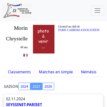
Morin
Licencié au club de
PARIS CARROM ASSOCIATION
Chrystelle
49 ans
Classements
Matches en simple
Némésis
S
SAISON
2024
2025
2026
02.11.2024
SEYSSINET-PARISET