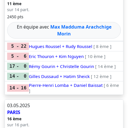
11 ème
sur 14 part.
2450 pts
En équipe avec
Max Madduma Arachchige
Morin
Hugues Roussel + Rudy Roussel
[ 8 ème ]
5
-
22
Eric Thouron + Kim Nguyen
[ 10 ème ]
5
-
6
Rémy Gourin + Christelle Gourin
[ 14 ème ]
17
-
0
Gilles Dussaud + Hatim Sheick
[ 12 ème ]
14
-
0
Pierre-Henri Lomba + Daniel Baissat
[ 6 ème
14
-
16
]
03.05.2025
PARIS
16 ème
sur 16 part.