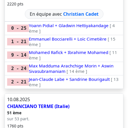
2220 pts
En équipe avec
Christian Cadet
Yoann Pidial + Gladwin Hettiyakandage
[ 4
0
-
25
ème ]
Emmanuel Bocciarelli + Loïc Cimetière
[ 15
1
-
21
ème ]
Mohamed Rafick + Ibrahime Mohamed
[ 11
9
-
14
ème ]
Max Madduma Arachchige Morin + Aswin
2
-
24
Sivasubramaniam
[ 14 ème ]
Jean-Claude Labe + Sandrine Bourigault
[ 13
2
-
21
ème ]
10.08.2025
CHIANCIANO TERME (Italie)
51 ème
sur 53 part.
1760 pts