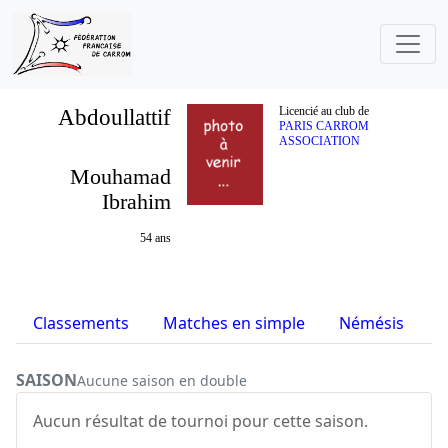
Abdoullattif
Licencié au club de
PARIS CARROM
ASSOCIATION
Mouhamad
Ibrahim
54 ans
Classements
Matches en simple
Némésis
S
SAISON
Aucune saison en double
Aucun résultat de tournoi pour cette saison.