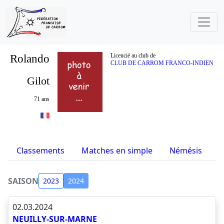
Rolando
Licencié au club de
CLUB DE CARROM FRANCO-INDIEN
Gilot
71 ans
Classements
Matches en simple
Némésis
S
SAISON
2023
2024
02.03.2024
NEUILLY-SUR-MARNE