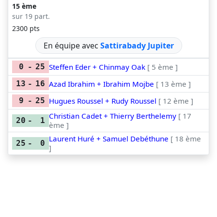
15 ème
sur 19 part.
2300 pts
En équipe avec
Sattirabady Jupiter
Steffen Eder + Chinmay Oak
[ 5 ème ]
0
-
25
Azad Ibrahim + Ibrahim Mojbe
[ 13 ème ]
13
-
16
Hugues Roussel + Rudy Roussel
[ 12 ème ]
9
-
25
Christian Cadet + Thierry Berthelemy
[ 17
20
-
1
ème ]
Laurent Huré + Samuel Debéthune
[ 18 ème
25
-
0
]