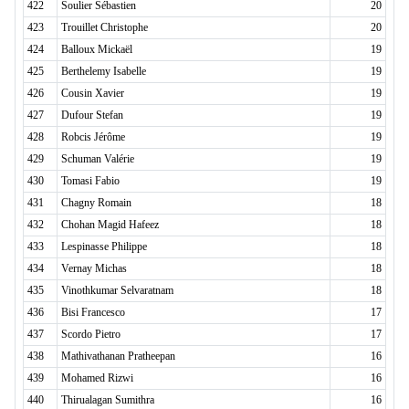
422
Soulier Sébastien
20
423
Trouillet Christophe
20
424
Balloux Mickaël
19
425
Berthelemy Isabelle
19
426
Cousin Xavier
19
427
Dufour Stefan
19
428
Robcis Jérôme
19
429
Schuman Valérie
19
430
Tomasi Fabio
19
431
Chagny Romain
18
432
Chohan Magid Hafeez
18
433
Lespinasse Philippe
18
434
Vernay Michas
18
435
Vinothkumar Selvaratnam
18
436
Bisi Francesco
17
437
Scordo Pietro
17
438
Mathivathanan Pratheepan
16
439
Mohamed Rizwi
16
440
Thirualagan Sumithra
16