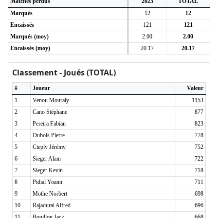
Matches perdus
2023
TOTAL
Marqués
12
12
Encaissés
121
121
Marqués (moy)
2.00
2.00
Encaissés (moy)
20.17
20.17
Classement - Joués (TOTAL)
#
Joueur
Valeur
1
Venou Mouraly
1153
2
Cano Stéphane
877
3
Pereira Fabian
823
4
Dubois Pierre
778
5
Cieply Jérémy
752
6
Sieger Alain
722
7
Sieger Kevin
718
8
Pidial Yoann
711
9
Mothe Norbert
698
10
Rajadurai Alfred
696
11
Bouillon Jack
668