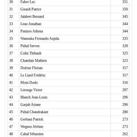
30
Fabre Luc
351
31
Girault Patrice
350
32
Jalabert Bernard
345
33
Leau Jonathan
344
34
Pantzos Athena
344
35
Wannuka Fernando Anjula
335
36
Pidial Steven
329
37
Colin Thibault
325
38
Chatelain Mathieu
323
39
Dufour Florian
317
40
Le Liard Frédéric
317
41
Mom Dodo
316
42
Lerouge Victor
297
43
Blanch Jean-Louis
296
44
Garjah Ariane
296
45
Pidial Chandrakant
280
46
Gerbaut Patrick
273
47
Wegnez Jérôme
273
48
Cabal Sébastien
262