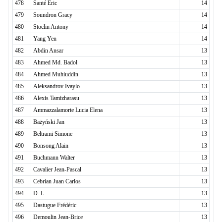
478
Santé Eric
14
479
Soundron Gracy
14
480
Stoclin Antony
14
481
Yang Yen
14
482
Abdin Ansar
13
483
Ahmed Md. Badol
13
484
Ahmed Muhiuddin
13
485
Aleksandrov Ivaylo
13
486
Alexis Tamizharasu
13
487
Ammazzalamorte Lucia Elena
13
488
Bażyński Jan
13
489
Beltrami Simone
13
490
Bonsong Alain
13
491
Buchmann Walter
13
492
Cavalier Jean-Pascal
13
493
Cebrian Juan Carlos
13
494
D. L.
13
495
Dastugue Frédéric
13
496
Demoulin Jean-Brice
13