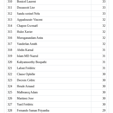
310
Bonicel Laurent
33
311
Dusausoit Lise
33
312
Sandu sorinel Nelu
33
313
Appadouraiv Vincent
32
314
Chapon Gwenaël
32
315
Hulot Xavier
32
316
Muruganandam Anita
32
317
Vanderlan Amith
32
318
Abdin Karnal
31
319
Islam MD Nazrul
31
320
Kaliyamoorthy Boopathi
31
321
Lafont Frédéric
31
322
Clause Ophélie
30
323
Decroix Cédric
30
324
Heude Arnaud
30
325
Malbrancq Adam
30
326
Martinez Jose
30
327
Yard Frédéric
30
328
Fernando Saman Priyantha
29