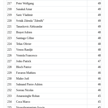
217
Peter Wolfgang
49
218
Sanakal Amar
49
219
Saric Vladimir
49
220
Sviták Zdenda "Zdeněk"
49
221
Tanaskovic Aleksandar
49
222
Brayet Adrien
48
223
Santiago Céline
48
224
Telias Olivier
48
225
Venou Randjit
48
226
Ventola Francesco
48
227
Joiko Patrick
47
228
Bloch Patrice
46
229
Favaron Mathieu
46
230
Maître Joël
46
231
Salmand Pierre-Adrien
46
232
Soreau Nicolas
46
233
Amarasinghe Rohan
45
234
Coca Marco
45
235
Sivasubramaniam Aswin
45