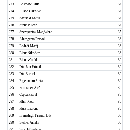
273
Polchow Dirk
37
274
Russo Christian
37
275
Sasinski Jakub
37
276
Sinha Nitesh
37
277
Szczepaniak Magdalena
37
278
Aluthgama Prasad
36
279
Bednář Matěj
36
280
Blaut Nikodem
36
281
Blaut Witold
36
282
Dix Jain Princila
36
283
Dix Rachel
36
284
Eigenmann Stefan
36
285
Formánek Aleš
36
286
Gajda Pawel
36
287
Hink Piotr
36
288
Huré Laurent
36
289
Premsingh Prasath Dix
36
290
Steiner Armin
36
291
Stucchi Stefano
36