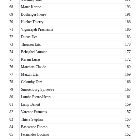
68
Marre Karine
193
69
Boulanger Pierre
191
70
Huchet Thierry
186
71
Vignarajah Prashanna
186
72
Ducos Eva
183
73
Thouron Eric
178
74
Behaghel Antoine
177
75
Keram Lucas
172
76
Marchais Claude
169
77
Marzin Eric
169
78
Colomby Tom
166
79
Smorenburg Sylvestre
163
80
Lomba Pierre-Henri
161
81
Lamy Benoît
159
82
Varenne François
157
83
Thiers Stéphan
153
84
Bascarane Dinesh
152
85
Fernandes Luciano
152