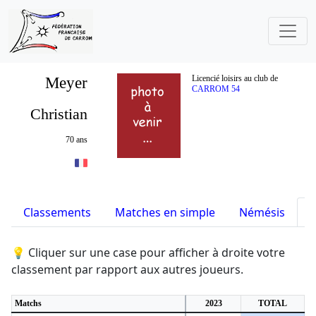
Meyer
Licencié loisirs au club de
CARROM 54
Christian
70 ans
Classements
Matches en simple
Némésis
S
💡 Cliquer sur une case pour afficher à droite votre
classement par rapport aux autres joueurs.
Matchs
2023
TOTAL