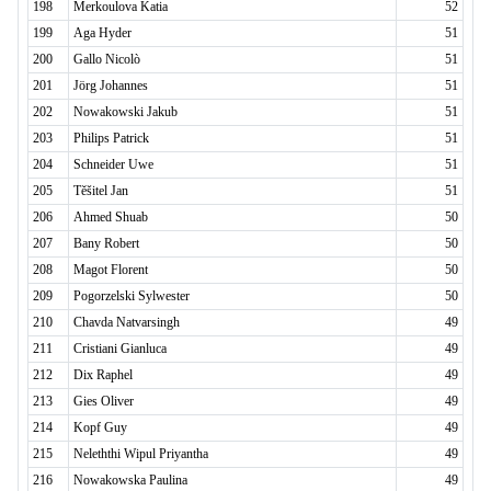
198
Merkoulova Katia
52
199
Aga Hyder
51
200
Gallo Nicolò
51
201
Jörg Johannes
51
202
Nowakowski Jakub
51
203
Philips Patrick
51
204
Schneider Uwe
51
205
Těšitel Jan
51
206
Ahmed Shuab
50
207
Bany Robert
50
208
Magot Florent
50
209
Pogorzelski Sylwester
50
210
Chavda Natvarsingh
49
211
Cristiani Gianluca
49
212
Dix Raphel
49
213
Gies Oliver
49
214
Kopf Guy
49
215
Neleththi Wipul Priyantha
49
216
Nowakowska Paulina
49