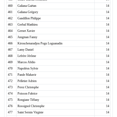
460
Galiana Gaëtan
14
461
Galiana Grégory
14
462
Gandillon Philippe
14
463
Gerbal Matthieu
14
464
Gernet Xavier
14
465
Jungman Fanny
14
466
Kirouchenaradjou Pogu Loguanadin
14
467
Lamy Daniel
14
468
Lefrère Jérôme
14
469
Marcos Abilio
14
470
Napoléon Sylvie
14
471
Pande Mahavir
14
472
Pelletier Adrien
14
473
Perez Christophe
14
474
Poisson Fabrice
14
475
Rongiane Tiffany
14
476
Rossignol Christophe
14
477
Saint Sernin Virginie
14