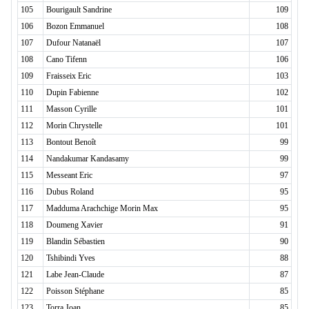
105
Bourigault Sandrine
109
106
Bozon Emmanuel
108
107
Dufour Natanaël
107
108
Cano Tifenn
106
109
Fraisseix Eric
103
110
Dupin Fabienne
102
111
Masson Cyrille
101
112
Morin Chrystelle
101
113
Bontout Benoît
99
114
Nandakumar Kandasamy
99
115
Messeant Eric
97
116
Dubus Roland
95
117
Madduma Arachchige Morin Max
95
118
Doumeng Xavier
91
119
Blandin Sébastien
90
120
Tshibindi Yves
88
121
Labe Jean-Claude
87
122
Poisson Stéphane
85
123
Torra Joan
85