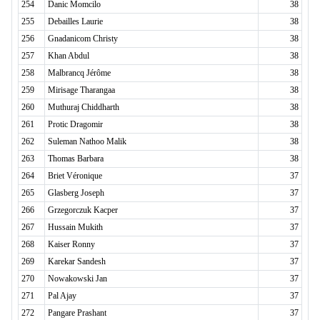
254
Danic Momcilo
38
255
Debailles Laurie
38
256
Gnadanicom Christy
38
257
Khan Abdul
38
258
Malbrancq Jérôme
38
259
Mirisage Tharangaa
38
260
Muthuraj Chiddharth
38
261
Protic Dragomir
38
262
Suleman Nathoo Malik
38
263
Thomas Barbara
38
264
Briet Véronique
37
265
Glasberg Joseph
37
266
Grzegorczuk Kacper
37
267
Hussain Mukith
37
268
Kaiser Ronny
37
269
Karekar Sandesh
37
270
Nowakowski Jan
37
271
Pal Ajay
37
272
Pangare Prashant
37