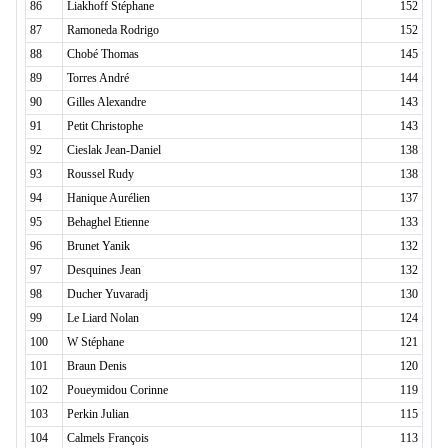
86
Liakhoff Stéphane
152
87
Ramoneda Rodrigo
152
88
Chobé Thomas
145
89
Torres André
144
90
Gilles Alexandre
143
91
Petit Christophe
143
92
Cieslak Jean-Daniel
138
93
Roussel Rudy
138
94
Hanique Aurélien
137
95
Behaghel Etienne
133
96
Brunet Yanik
132
97
Desquines Jean
132
98
Ducher Yuvaradj
130
99
Le Liard Nolan
124
100
W Stéphane
121
101
Braun Denis
120
102
Poueymidou Corinne
119
103
Perkin Julian
115
104
Calmels François
113