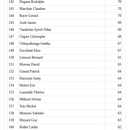
142
Degarat Rodolphe
70
143
Marchais Claudine
70
144
Rayer Gérard
70
145
Audi Jaume
69
146
Vanderlan Ayesh Nilan
69
147
Clapier Christophe
68
148
Ubhayathunga Amitha
67
149
Zucchiatti Elisa
67
150
Limosin Bernard
65
151
Moreau David
65
152
Giraud Patrick
64
153
Hasrouni Samy
64
154
Hubert Eric
64
155
Laumaille Thérèse
64
156
Milloud Jérôme
64
157
Toto Michel
64
158
Menezes Salrinho
63
159
Muyard Guy
63
160
Bollin Carlito
62