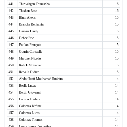
441
Thirualagan Thinussha
16
442
Thishan Rasa
16
443
Blum Alexis
15
444
Branche Benjamin
15
445
Damais Cindy
15
446
Debec Eric
15
447
Foulon François
15
448
Gourin Christelle
15
449
Martinet Nicolas
15
450
Rafick Mohamed
15
451
Renault Didier
15
452
Abdoullattif Mouhamad Ibrahim
14
453
Bealle Lucas
14
454
Bertin Giovanni
14
455
Capron Frédéric
14
456
Colomas Jérôme
14
457
Colomas Lucas
14
458
Colomas Thomas
14
459
Cours-Barrau Sébastien
14