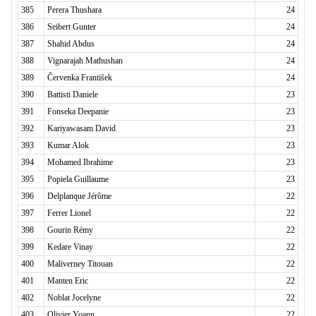
385
Perera Thushara
24
386
Seibert Gunter
24
387
Shahid Abdus
24
388
Vignarajah Mathushan
24
389
Červenka František
24
390
Battisti Daniele
23
391
Fonseka Deepanie
23
392
Kariyawasam David
23
393
Kumar Alok
23
394
Mohamed Ibrahime
23
395
Popiela Guillaume
23
396
Delplanque Jérôme
22
397
Ferrer Lionel
22
398
Gourin Rémy
22
399
Kedare Vinay
22
400
Maliverney Titouan
22
401
Manten Eric
22
402
Noblat Jocelyne
22
403
Olivier Yoann
22