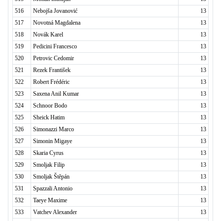
516
Nebojša Jovanović
13
517
Novotná Magdalena
13
518
Novák Karel
13
519
Pedicini Francesco
13
520
Petrovic Cedomir
13
521
Rezek František
13
522
Robert Frédéric
13
523
Saxena Anil Kumar
13
524
Schnoor Bodo
13
525
Sheick Hatim
13
526
Simonazzi Marco
13
527
Simonin Migaye
13
528
Skaria Cyrus
13
529
Smoljak Filip
13
530
Smoljak Štěpán
13
531
Spazzali Antonio
13
532
Taeye Maxime
13
533
Vatchev Alexander
13