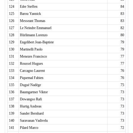
124
Eder Steffen
84
125
Barou Yannick
83
126
Messeant Thomas
83
127
Le Neindre Emmanuel
82
128
Hürlimann Lorenzo
80
129
Engelibert Jean-Baptiste
79
130
Martinelli Paolo
79
131
Menezes Francisco
77
132
Roussel Hugues
77
133
Carcagno Laurent
76
134
Piquemal Fabien
76
135
Dugué Nadège
75
136
Baumgartner Viktor
73
137
Dewangso Rafi
73
138
Hurtig Andreas
73
139
Sander Bernhard
73
140
Saravanan Vadivelu
73
141
Pilard Marco
72