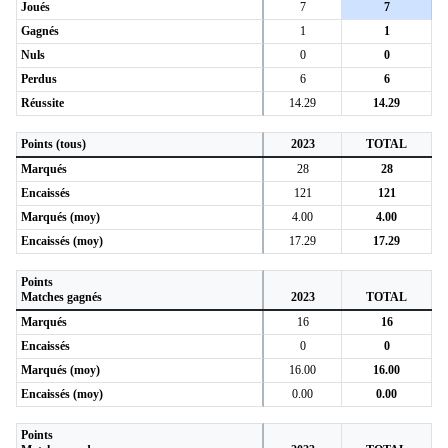
Joués
7
7
Gagnés
1
1
Nuls
0
0
Perdus
6
6
Réussite
14.29
14.29
Points (tous)
2023
TOTAL
Marqués
28
28
Encaissés
121
121
Marqués (moy)
4.00
4.00
Encaissés (moy)
17.29
17.29
Points
Matches gagnés
2023
TOTAL
Marqués
16
16
Encaissés
0
0
Marqués (moy)
16.00
16.00
Encaissés (moy)
0.00
0.00
Points