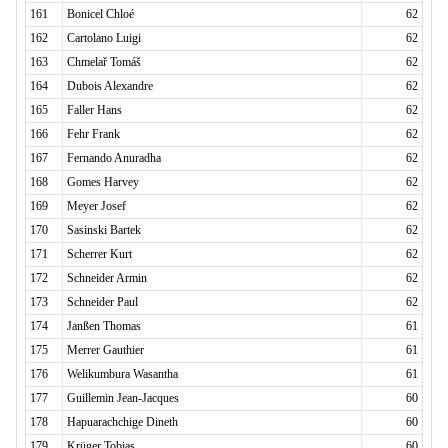
161
Bonicel Chloé
62
162
Cartolano Luigi
62
163
Chmelař Tomáš
62
164
Dubois Alexandre
62
165
Faller Hans
62
166
Fehr Frank
62
167
Fernando Anuradha
62
168
Gomes Harvey
62
169
Meyer Josef
62
170
Sasinski Bartek
62
171
Scherrer Kurt
62
172
Schneider Armin
62
173
Schneider Paul
62
174
Janßen Thomas
61
175
Merrer Gauthier
61
176
Welikumbura Wasantha
61
177
Guillemin Jean-Jacques
60
178
Hapuarachchige Dineth
60
179
Krüger Tobias
60