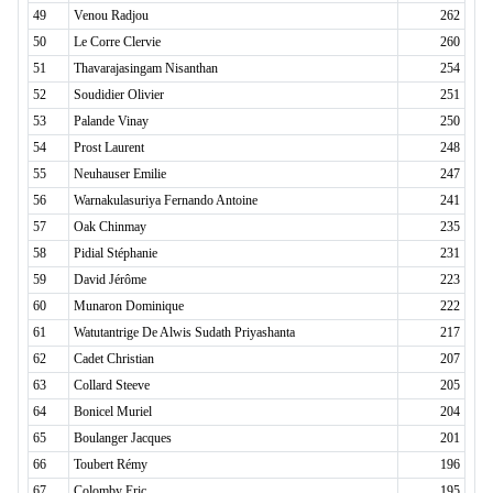
49
Venou Radjou
262
50
Le Corre Clervie
260
51
Thavarajasingam Nisanthan
254
52
Soudidier Olivier
251
53
Palande Vinay
250
54
Prost Laurent
248
55
Neuhauser Emilie
247
56
Warnakulasuriya Fernando Antoine
241
57
Oak Chinmay
235
58
Pidial Stéphanie
231
59
David Jérôme
223
60
Munaron Dominique
222
61
Watutantrige De Alwis Sudath Priyashanta
217
62
Cadet Christian
207
63
Collard Steeve
205
64
Bonicel Muriel
204
65
Boulanger Jacques
201
66
Toubert Rémy
196
67
Colomby Eric
195