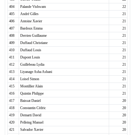
404
Palande Vishwam
22
405
André Gilles
21
406
Antoine Xavier
21
407
Bardoux Emma
21
408
Derrien Guillaume
21
409
Duffaud Christiane
21
410
Duffaud Louis
21
411
Dupont Louis
21
412
Guillebeau Lydia
21
413
Liyanage Asha Ashani
21
414
Loisel Simon
21
415
Montillier Alain
21
416
Quintin Philippe
21
417
Baissat Daniel
20
418
Constantin Cédric
20
419
Demarti David
20
420
Pelleing Manuel
20
421
Salvador Xavier
20