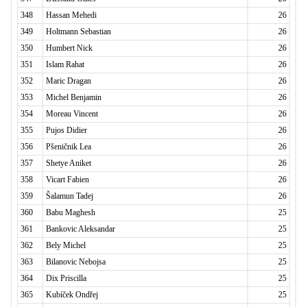
348
Hassan Mehedi
26
349
Holtmann Sebastian
26
350
Humbert Nick
26
351
Islam Rahat
26
352
Maric Dragan
26
353
Michel Benjamin
26
354
Moreau Vincent
26
355
Pujos Didier
26
356
Pšeničnik Lea
26
357
Shetye Aniket
26
358
Vicart Fabien
26
359
Šalamun Tadej
26
360
Babu Maghesh
25
361
Bankovic Aleksandar
25
362
Bely Michel
25
363
Bilanovic Nebojsa
25
364
Dix Priscilla
25
365
Kubíček Ondřej
25