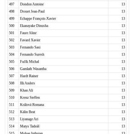
497
Dondon Antoine
13
498
Drouet Jean-Paul
13
499
Echappe François-Xavier
13
500
Ekanayake Dinusha
13
501
Faure Aline
13
502
Favard Xavier
13
503
Fernando Sasi
13
504
Fernando Suresh
13
505
Fučík Michal
13
506
Gamlath Wasantha
13
507
Hardt Rainer
13
508
Illi Anders
13
509
Khan Ali
13
510
Krenz Steffen
13
511
Králová Romana
13
512
Kälin Beat
13
513
Liyanage Ari
13
514
Matys Tadeáš
13
515
Mohan Inthujan
13