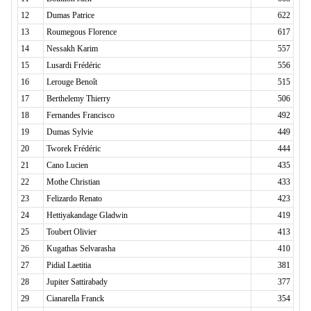
12
Dumas Patrice
622
13
Roumegous Florence
617
14
Nessakh Karim
557
15
Lusardi Frédéric
556
16
Lerouge Benoît
515
17
Berthelemy Thierry
506
18
Fernandes Francisco
492
19
Dumas Sylvie
449
20
Tworek Frédéric
444
21
Cano Lucien
435
22
Mothe Christian
433
23
Felizardo Renato
423
24
Hettiyakandage Gladwin
419
25
Toubert Olivier
413
26
Kugathas Selvarasha
410
27
Pidial Laetitia
381
28
Jupiter Sattirabady
377
29
Cianarella Franck
354