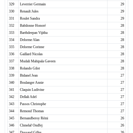
329
Leverrier Germain
29
330
Renault Jules
29
331
Roulet Sandra
29
332
Babilonne Honoré
28
333
Barthdeepan Vijitha
28
334
Delorme Alan
28
335
Delorme Corinne
28
336
Gaillard Nicolas
28
337
Mudali Mahipala Gaveen
28
338
Rolando Gilot
28
339
Bidanel Jean
27
340
Boulanger Annie
27
341
Claquin Ludivine
27
342
Dellali Adel
27
343
Passos Christophe
27
344
Remond Thomas
27
345
Bernandberoy Rémi
26
346
Chmelař Ondřej
26
347
Dussaud Gilles
26