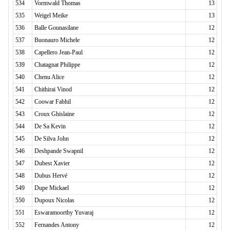
534
Vormwald Thomas
13
535
Weigel Meike
13
536
Balle Gounasilane
12
537
Buonauro Michele
12
538
Capellero Jean-Paul
12
539
Chatagnat Philippe
12
540
Chenu Alice
12
541
Chithirai Vinod
12
542
Coowar Fabhil
12
543
Croux Ghislaine
12
544
De Sa Kevin
12
545
De Silva John
12
546
Deshpande Swapnil
12
547
Dubest Xavier
12
548
Dubus Hervé
12
549
Dupe Mickael
12
550
Dupoux Nicolas
12
551
Eswaramoorthy Yuvaraj
12
552
Fernandes Antony
12