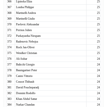
366
Lipinska Eliza
25
367
Lomba Philippe
25
368
Martinelli Andrea
25
369
Martinelli Giulio
25
370
Pavlovic Aleksandar
25
371
Perrion Julien
25
372
Purkayastha Nirupam
25
373
Radenovic Nebojsa
25
374
Rock Jan-Oliver
25
375
Wendker Christian
25
376
Ali Anhar
24
377
Balicchi Giorgio
24
378
Baumgartner Peter
24
379
Canisi Vittorio
24
380
Cousot Thibault
24
381
David Poucheparadj
24
382
Donnini Rodolfo
24
383
Khan Abdul Sattar
24
384
Narkar Chandan
24