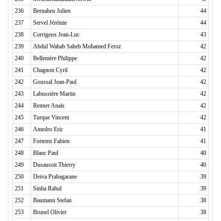
236
Bernabeu Julien
44
237
Servel Jérémie
44
238
Corrigeux Jean-Luc
43
239
Abdul Wahab Saheb Mohamed Feroz
42
240
Bellemère Philippe
42
241
Chagnon Cyril
42
242
Goussal Jean-Paul
42
243
Labussière Martin
42
244
Renner Anaïs
42
245
Turque Vincent
42
246
Amedro Eric
41
247
Fortems Fabien
41
248
Blanc Paul
40
249
Dusausoit Thierry
40
250
Deiva Prabagarane
39
251
Sinha Rahul
39
252
Baumann Stefan
38
253
Brunel Olivier
38