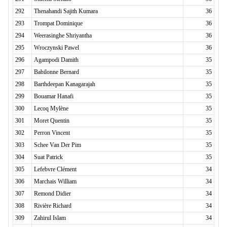
292
Thenahandi Sajith Kumara
36
293
Trompat Dominique
36
294
Weerasinghe Shriyantha
36
295
Wroczynski Pawel
36
296
Agampodi Damith
35
297
Babilonne Bernard
35
298
Barthdeepan Kanagarajah
35
299
Bouamar Hanafi
35
300
Lecoq Mylène
35
301
Moret Quentin
35
302
Perron Vincent
35
303
Schee Van Der Pim
35
304
Suat Patrick
35
305
Lefebvre Clément
34
306
Marchais William
34
307
Remond Didier
34
308
Rivière Richard
34
309
Zahirul Islam
34