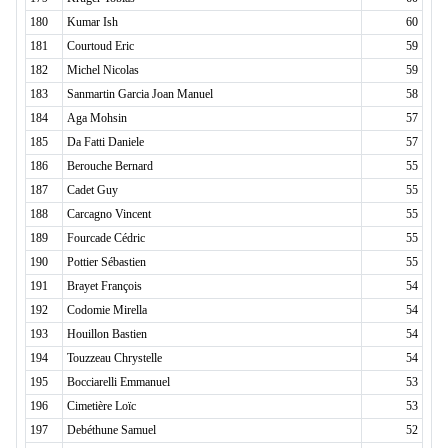
180
Kumar Ish
60
181
Courtoud Eric
59
182
Michel Nicolas
59
183
Sanmartin Garcia Joan Manuel
58
184
Aga Mohsin
57
185
Da Fatti Daniele
57
186
Berouche Bernard
55
187
Cadet Guy
55
188
Carcagno Vincent
55
189
Fourcade Cédric
55
190
Pottier Sébastien
55
191
Brayet François
54
192
Codomie Mirella
54
193
Houillon Bastien
54
194
Touzzeau Chrystelle
54
195
Bocciarelli Emmanuel
53
196
Cimetière Loïc
53
197
Debéthune Samuel
52