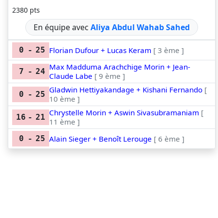
2380 pts
En équipe avec
Aliya Abdul Wahab Sahed
Florian Dufour + Lucas Keram
[ 3 ème ]
0
-
25
Max Madduma Arachchige Morin + Jean-
7
-
24
Claude Labe
[ 9 ème ]
Gladwin Hettiyakandage + Kishani Fernando
[
0
-
25
10 ème ]
Chrystelle Morin + Aswin Sivasubramaniam
[
16
-
21
11 ème ]
Alain Sieger + Benoît Lerouge
[ 6 ème ]
0
-
25