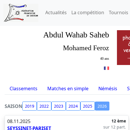
Actualités
La compétition
Tournois
Abdul Wahab Saheb
Mohamed Feroz
40 ans
Classements
Matches en simple
Némésis
S
SAISON
2019
2022
2023
2024
2025
2026
08.11.2025
12 ème
sur 12 part.
SEYSSINET-PARISET