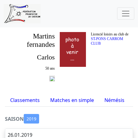
Martins
Licencié loisirs au club de
ST-PONS CARROM
fernandes
CLUB
Carlos
50 ans
Classements
Matches en simple
Némésis
S
SAISON
2019
26.01.2019