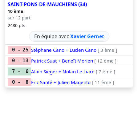
SAINT-PONS-DE-MAUCHIENS (34)
10 ème
sur 12 part.
2480 pts
En équipe avec
Xavier Gernet
Stéphane Cano + Lucien Cano
[ 3 ème ]
0
-
25
Patrick Suat + Benoît Morien
[ 12 ème ]
0
-
13
Alain Sieger + Nolan Le Liard
[ 7 ème ]
7
-
6
Eric Santé + Julien Magento
[ 11 ème ]
0
-
8