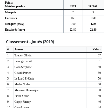
Points
Matches perdus
2019
TOTAL
Marqués
7
7
Encaissés
160
160
Marqués (moy)
1.00
1.00
Encaissés (moy)
22.86
22.86
Classement - Joués (2019)
#
Joueur
Valeur
1
Toubert Olivier
57
2
Lerouge Benoît
51
3
Cano Stéphane
50
4
Girault Patrice
50
5
Le Liard Frédéric
50
6
Mothe Norbert
50
7
Munaron Dominique
50
8
Pidial Yoann
50
9
Cieply Jérémy
46
10
Cano Lucien
44