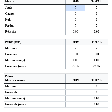
Matchs
2019
TOTAL
Joués
7
7
Gagnés
0
0
Nuls
0
0
Perdus
7
7
Réussite
0.00
0.00
Points (tous)
2019
TOTAL
Marqués
7
7
Encaissés
160
160
Marqués (moy)
1.00
1.00
Encaissés (moy)
22.86
22.86
Points
Matches gagnés
2019
TOTAL
Marqués
0
0
Encaissés
0
0
Marqués (moy)
0.00
Encaissés (moy)
0.00