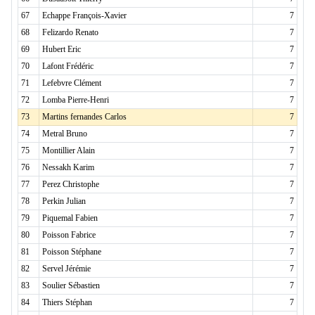
67
Echappe François-Xavier
7
68
Felizardo Renato
7
69
Hubert Eric
7
70
Lafont Frédéric
7
71
Lefebvre Clément
7
72
Lomba Pierre-Henri
7
73
Martins fernandes Carlos
7
74
Metral Bruno
7
75
Montillier Alain
7
76
Nessakh Karim
7
77
Perez Christophe
7
78
Perkin Julian
7
79
Piquemal Fabien
7
80
Poisson Fabrice
7
81
Poisson Stéphane
7
82
Servel Jérémie
7
83
Soulier Sébastien
7
84
Thiers Stéphan
7