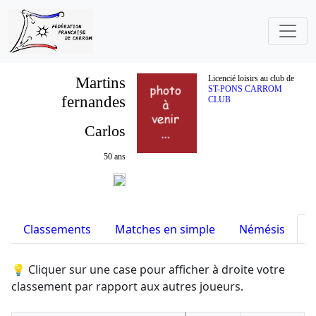
Martins
Licencié loisirs au club de
ST-PONS CARROM
fernandes
CLUB
Carlos
50 ans
Classements
Matches en simple
Némésis
S
💡 Cliquer sur une case pour afficher à droite votre
classement par rapport aux autres joueurs.