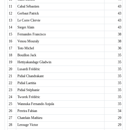
11
Cabal Sébastien
43
12
Gerbaut Patrick
43
13
Le Corre Clervie
43
14
Sieger Alain
43
15
Fernandes Francisco
38
16
Venou Mouraly
38
17
Toto Michel
36
18
Bouillon Jack
35
19
Hettiyakandage Gladwin
35
20
Lusardi Frédéric
35
21
Pidial Chandrakant
35
22
Pidial Laetitia
35
23
Pidial Stéphanie
35
24
Tworek Frédéric
35
25
Wannuka Fernando Anjula
35
26
Pereira Fabian
34
27
Chatelain Mathieu
29
28
Lerouge Victor
29