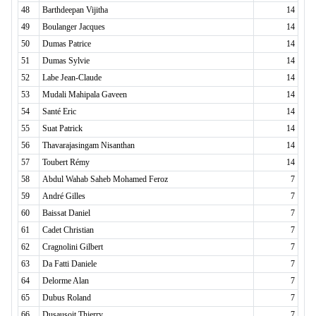
48
Barthdeepan Vijitha
14
49
Boulanger Jacques
14
50
Dumas Patrice
14
51
Dumas Sylvie
14
52
Labe Jean-Claude
14
53
Mudali Mahipala Gaveen
14
54
Santé Eric
14
55
Suat Patrick
14
56
Thavarajasingam Nisanthan
14
57
Toubert Rémy
14
58
Abdul Wahab Saheb Mohamed Feroz
7
59
André Gilles
7
60
Baissat Daniel
7
61
Cadet Christian
7
62
Cragnolini Gilbert
7
63
Da Fatti Daniele
7
64
Delorme Alan
7
65
Dubus Roland
7
66
Dusausoit Thierry
7