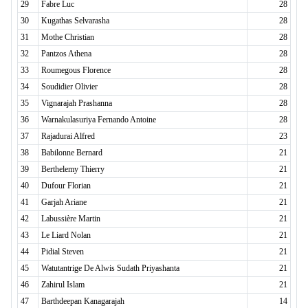
29
Fabre Luc
28
30
Kugathas Selvarasha
28
31
Mothe Christian
28
32
Pantzos Athena
28
33
Roumegous Florence
28
34
Soudidier Olivier
28
35
Vignarajah Prashanna
28
36
Warnakulasuriya Fernando Antoine
28
37
Rajadurai Alfred
23
38
Babilonne Bernard
21
39
Berthelemy Thierry
21
40
Dufour Florian
21
41
Garjah Ariane
21
42
Labussière Martin
21
43
Le Liard Nolan
21
44
Pidial Steven
21
45
Watutantrige De Alwis Sudath Priyashanta
21
46
Zahirul Islam
21
47
Barthdeepan Kanagarajah
14