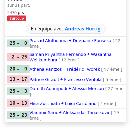
sur 31 part.
2470 pts
Eurocup
En équipe avec
Andreas Hurtig
Prasad Aluthgama + Deepanie Fonseka
[ 22
25
-
0
ème ]
Saman Priyantha Fernando + Wasantha
2
-
25
Welikumbura
[ 12 ème ]
Athena Pantzos + Frédéric Tworek
[ 17 ème ]
20
-
9
Patrice Girault + Francesco Ventola
[ 5 ème ]
13
-
17
Damith Agampodi + Alessia Mercuri
[ 27 ème
25
-
3
]
Elisa Zucchiatti + Luigi Cartolano
[ 4 ème ]
10
-
13
Vladimir Saric + Aleksandar Tanaskovic
[ 19
25
-
23
ème ]