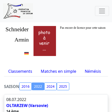
Schneider
Pas encore de licence pour cette saison
Armin
Classements
Matches en simple
Némésis
S
SAISON
2016
2022
2024
2025
08.07.2022
OLTARZEW (Varsovie)
14 ème