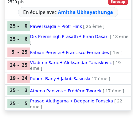
2520 pts
Eurocup
En équipe avec
Amitha Ubhayathunga
Pawel Gajda + Piotr Hink
[ 26 ème ]
25
-
0
Dix Premsingh Prasath + Kiran Dasari
[ 18 ème
25
-
6
]
Fabian Pereira + Francisco Fernandes
[ 1er ]
5
-
25
Vladimir Saric + Aleksandar Tanaskovic
[ 19
24
-
25
ème ]
Robert Bany + Jakub Sasinski
[ 7 ème ]
19
-
24
Athena Pantzos + Frédéric Tworek
[ 17 ème ]
25
-
3
Prasad Aluthgama + Deepanie Fonseka
[ 22
25
-
5
ème ]