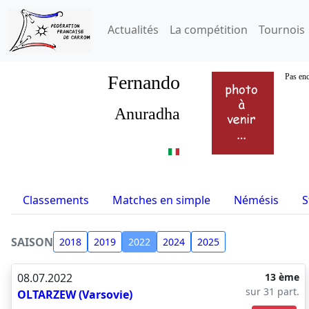
Actualités
La compétition
Tournois
Fernando
Pas enc
Anuradha
Classements
Matches en simple
Némésis
S
SAISON
2018
2019
2022
2024
2025
08.07.2022
13 ème
sur 31 part.
OLTARZEW (Varsovie)