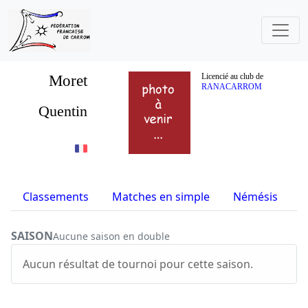
Moret
Licencié au club de
RANACARROM
Quentin
Classements
Matches en simple
Némésis
S
SAISON
Aucune saison en double
Aucun résultat de tournoi pour cette saison.