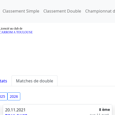
Classement Simple
Classement Double
Championnat d
Licencié au club de
CARROM A TOULOUSE
tats
Matches de double
025
2026
20.11.2021
8 ème
sur 11 part.