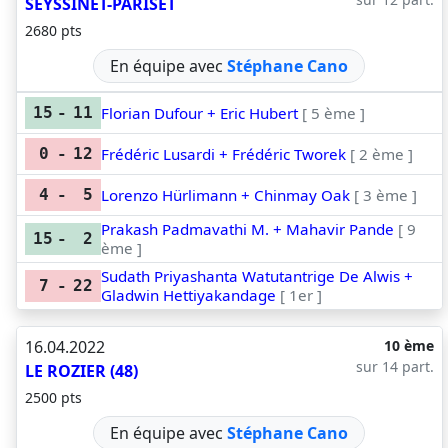
SEYSSINET-PARISET
2680 pts
En équipe avec
Stéphane Cano
Florian Dufour + Eric Hubert
[ 5 ème ]
15
-
11
Frédéric Lusardi + Frédéric Tworek
[ 2 ème ]
0
-
12
Lorenzo Hürlimann + Chinmay Oak
[ 3 ème ]
4
-
5
Prakash Padmavathi M. + Mahavir Pande
[ 9
15
-
2
ème ]
Sudath Priyashanta Watutantrige De Alwis +
7
-
22
Gladwin Hettiyakandage
[ 1er ]
16.04.2022
10 ème
sur 14 part.
LE ROZIER (48)
2500 pts
En équipe avec
Stéphane Cano