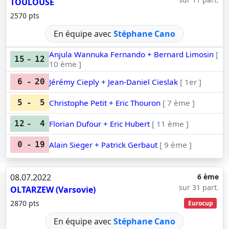
TOULOUSE
2570 pts
En équipe avec
Stéphane Cano
Anjula Wannuka Fernando + Bernard Limosin
[
15
-
12
10 ème ]
Jérémy Cieply + Jean-Daniel Cieslak
[ 1er ]
6
-
20
Christophe Petit + Eric Thouron
[ 7 ème ]
5
-
5
Florian Dufour + Eric Hubert
[ 11 ème ]
12
-
4
Alain Sieger + Patrick Gerbaut
[ 9 ème ]
0
-
19
08.07.2022
6 ème
sur 31 part.
OLTARZEW (Varsovie)
2870 pts
Eurocup
En équipe avec
Stéphane Cano