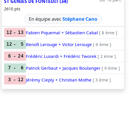
ST GENIES DE FONTEDIT (34)
2610 pts
En équipe avec
Stéphane Cano
Fabien Piquemal + Sébastien Cabal
[ 8 ème ]
12
-
13
Benoît Lerouge + Victor Lerouge
[ 6 ème ]
12
-
5
Frédéric Lusardi + Frédéric Tworek
[ 2 ème ]
6
-
24
Patrick Gerbaut + Jacques Boulanger
[ 9 ème ]
7
-
6
Jérémy Cieply + Christian Mothe
[ 3 ème ]
3
-
12