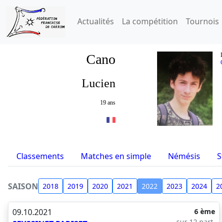
Actualités
La compétition
Tournois
Cano
Lucien
19 ans
Classements
Matches en simple
Némésis
S
SAISON
2018
2019
2020
2021
2022
2023
2024
2
09.10.2021
6 ème
sur 12 part.