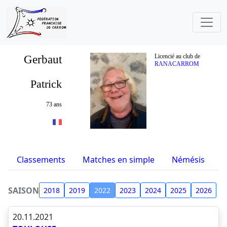
Gerbaut
Licencié au club de
RANACARROM
Patrick
73 ans
Classements
Matches en simple
Némésis
S
SAISON
2018
2019
2022
2023
2024
2025
2026
20.11.2021