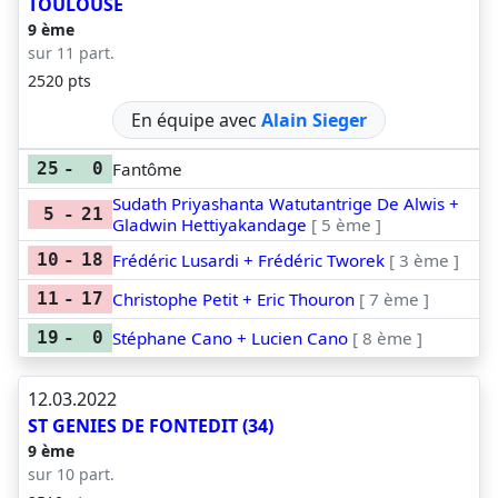
TOULOUSE
9 ème
sur 11 part.
2520 pts
En équipe avec
Alain Sieger
Fantôme
25
-
0
Sudath Priyashanta Watutantrige De Alwis +
5
-
21
Gladwin Hettiyakandage
[ 5 ème ]
Frédéric Lusardi + Frédéric Tworek
[ 3 ème ]
10
-
18
Christophe Petit + Eric Thouron
[ 7 ème ]
11
-
17
Stéphane Cano + Lucien Cano
[ 8 ème ]
19
-
0
12.03.2022
ST GENIES DE FONTEDIT (34)
9 ème
sur 10 part.