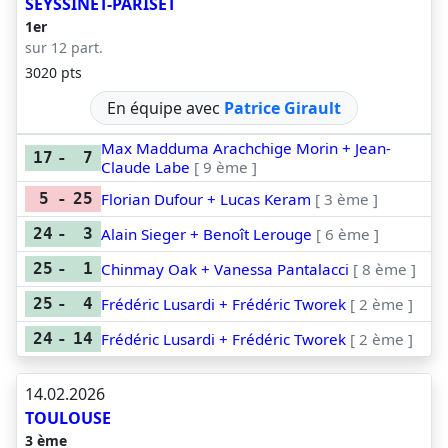
SEYSSINET-PARISET
1er
sur 12 part.
3020 pts
En équipe avec
Patrice Girault
Max Madduma Arachchige Morin + Jean-
17
-
7
Claude Labe
[ 9 ème ]
Florian Dufour + Lucas Keram
[ 3 ème ]
5
-
25
Alain Sieger + Benoît Lerouge
[ 6 ème ]
24
-
3
Chinmay Oak + Vanessa Pantalacci
[ 8 ème ]
25
-
1
Frédéric Lusardi + Frédéric Tworek
[ 2 ème ]
25
-
4
Frédéric Lusardi + Frédéric Tworek
[ 2 ème ]
24
-
14
14.02.2026
TOULOUSE
3 ème