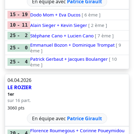
En équipe avec
Patrice Girault
Dodo Mom + Eva Ducos
[ 6 ème ]
15
-
19
Alain Sieger + Kevin Sieger
[ 2 ème ]
10
-
11
Stéphane Cano + Lucien Cano
[ 7 ème ]
25
-
2
Emmanuel Bozon + Dominique Trompat
[ 9
25
-
0
ème ]
Patrick Gerbaut + Jacques Boulanger
[ 10
25
-
4
ème ]
04.04.2026
LE ROZIER
1er
sur 16 part.
3060 pts
En équipe avec
Patrice Girault
Florence Roumegous + Corinne Poueymidou
20
-
4