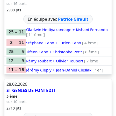
sur 16 part.
2900 pts
En équipe avec
Patrice Girault
Gladwin Hettiyakandage + Kishani Fernando
25
-
11
[ 11 ème ]
Stéphane Cano + Lucien Cano
[ 4 ème ]
3
-
11
Tifenn Cano + Christophe Petit
[ 8 ème ]
25
-
5
Rémy Toubert + Olivier Toubert
[ 7 ème ]
12
-
9
Jérémy Cieply + Jean-Daniel Cieslak
[ 1er ]
11
-
16
28.02.2026
ST GENIES DE FONTEDIT
5 ème
sur 10 part.
2710 pts