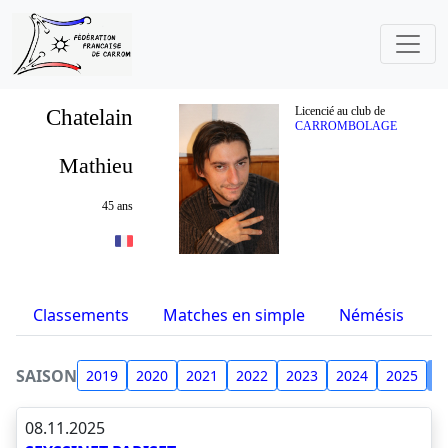
Chatelain
Licencié au club de
CARROMBOLAGE
Mathieu
45 ans
Classements
Matches en simple
Némésis
S
SAISON
2019
2020
2021
2022
2023
2024
2025
2
08.11.2025