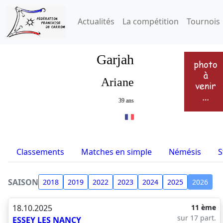
Actualités
La compétition
Tournois
Garjah
Ariane
39 ans
Classements
Matches en simple
Némésis
S
SAISON
2018
2019
2022
2023
2024
2025
2026
18.10.2025
11 ème
sur 17 part.
ESSEY LES NANCY