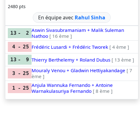
2480 pts
En équipe avec
Rahul Sinha
Aswin Sivasubramaniam + Malik Suleman
13
-
2
Nathoo
[ 16 ème ]
Frédéric Lusardi + Frédéric Tworek
[ 4 ème ]
4
-
25
Thierry Berthelemy + Roland Dubus
[ 13 ème ]
13
-
9
Mouraly Venou + Gladwin Hettiyakandage
[ 7
3
-
25
ème ]
Anjula Wannuka Fernando + Antoine
1
-
25
Warnakulasuriya Fernando
[ 8 ème ]