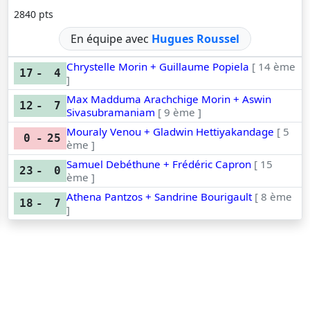
2840 pts
En équipe avec
Hugues Roussel
Chrystelle Morin + Guillaume Popiela
[ 14 ème
17
-
4
]
Max Madduma Arachchige Morin + Aswin
12
-
7
Sivasubramaniam
[ 9 ème ]
Mouraly Venou + Gladwin Hettiyakandage
[ 5
0
-
25
ème ]
Samuel Debéthune + Frédéric Capron
[ 15
23
-
0
ème ]
Athena Pantzos + Sandrine Bourigault
[ 8 ème
18
-
7
]