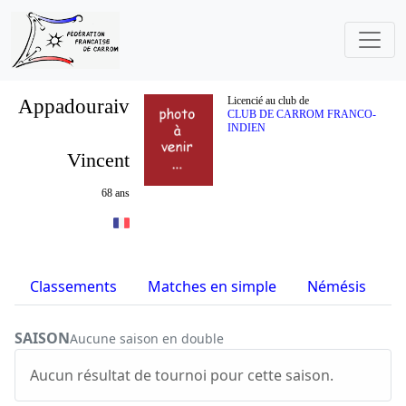
Appadouraiv
Licencié au club de
CLUB DE CARROM FRANCO-
INDIEN
Vincent
68 ans
Classements
Matches en simple
Némésis
S
SAISON
Aucune saison en double
Aucun résultat de tournoi pour cette saison.