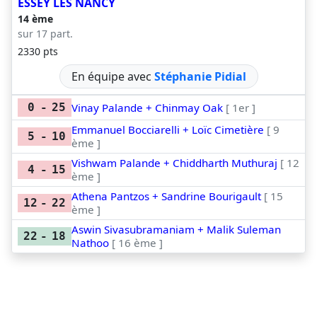
ESSEY LES NANCY
14 ème
sur 17 part.
2330 pts
En équipe avec
Stéphanie Pidial
Vinay Palande + Chinmay Oak
[ 1er ]
0
-
25
Emmanuel Bocciarelli + Loïc Cimetière
[ 9
5
-
10
ème ]
Vishwam Palande + Chiddharth Muthuraj
[ 12
4
-
15
ème ]
Athena Pantzos + Sandrine Bourigault
[ 15
12
-
22
ème ]
Aswin Sivasubramaniam + Malik Suleman
22
-
18
Nathoo
[ 16 ème ]