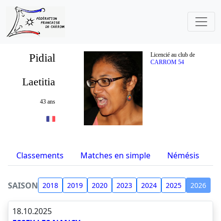
Pidial
Licencié au club de
CARROM 54
Laetitia
43 ans
Classements
Matches en simple
Némésis
S
SAISON
2018
2019
2020
2023
2024
2025
2026
18.10.2025