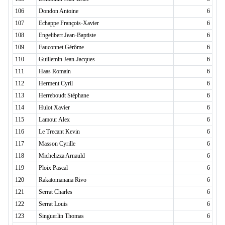
106
Dondon Antoine
6
107
Echappe François-Xavier
6
108
Engelibert Jean-Baptiste
6
109
Fauconnet Gérôme
6
110
Guillemin Jean-Jacques
6
111
Haas Romain
6
112
Herment Cyril
6
113
Herreboudt Stéphane
6
114
Hulot Xavier
6
115
Lamour Alex
6
116
Le Trecant Kevin
6
117
Masson Cyrille
6
118
Michelizza Arnauld
6
119
Ploix Pascal
6
120
Rakatomanana Rivo
6
121
Serrat Charles
6
122
Serrat Louis
6
123
Singuerlin Thomas
6