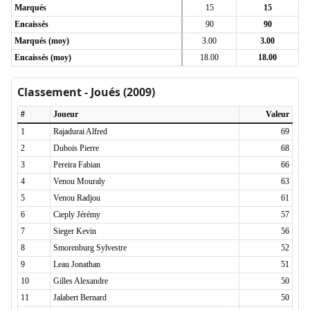
Marqués
15
15
Encaissés
90
90
Marqués (moy)
3.00
3.00
Encaissés (moy)
18.00
18.00
Classement - Joués (2009)
#
Joueur
Valeur
1
Rajadurai Alfred
69
2
Dubois Pierre
68
3
Pereira Fabian
66
4
Venou Mouraly
63
5
Venou Radjou
61
6
Cieply Jérémy
57
7
Sieger Kevin
56
8
Smorenburg Sylvestre
52
9
Leau Jonathan
51
10
Gilles Alexandre
50
11
Jalabert Bernard
50