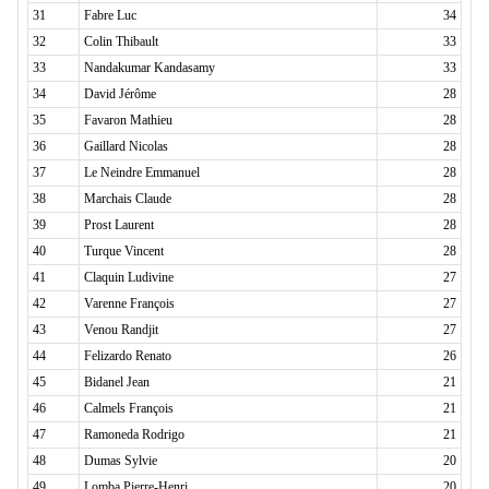
31
Fabre Luc
34
32
Colin Thibault
33
33
Nandakumar Kandasamy
33
34
David Jérôme
28
35
Favaron Mathieu
28
36
Gaillard Nicolas
28
37
Le Neindre Emmanuel
28
38
Marchais Claude
28
39
Prost Laurent
28
40
Turque Vincent
28
41
Claquin Ludivine
27
42
Varenne François
27
43
Venou Randjit
27
44
Felizardo Renato
26
45
Bidanel Jean
21
46
Calmels François
21
47
Ramoneda Rodrigo
21
48
Dumas Sylvie
20
49
Lomba Pierre-Henri
20