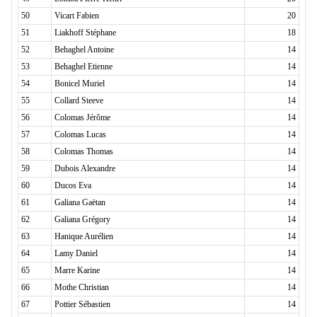
50
Vicart Fabien
20
51
Liakhoff Stéphane
18
52
Behaghel Antoine
14
53
Behaghel Etienne
14
54
Bonicel Muriel
14
55
Collard Steeve
14
56
Colomas Jérôme
14
57
Colomas Lucas
14
58
Colomas Thomas
14
59
Dubois Alexandre
14
60
Ducos Eva
14
61
Galiana Gaëtan
14
62
Galiana Grégory
14
63
Hanique Aurélien
14
64
Lamy Daniel
14
65
Marre Karine
14
66
Mothe Christian
14
67
Pottier Sébastien
14