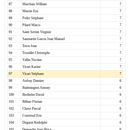
87
Marchais William
7
88
Marzin Eric
7
89
Pedre Stéphane
7
90
Pilard Marco
7
91
Saint Sernin Virginie
7
92
Sanmartin Garcia Joan Manuel
7
93
Torra Joan
7
94
Trouillet Christophe
7
95
Vallin Nicolas
7
96
Vicart Karine
7
97
Vicart Stéphane
7
98
Anfray Damien
6
99
Badmington Antony
6
100
Berthelot David
6
101
Bilbao Florian
6
102
Chave Pascal
6
103
Courtoud Eric
6
104
Degarat Rodolphe
6
105
Demoulin Jean-Brice
6