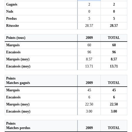
Gagnés
2
2
Nuls
0
0
Perdus
5
5
Réussite
28.57
28.57
Points (tous)
2009
TOTAL
Marqués
60
60
Encaissés
96
96
Marqués (moy)
8.57
8.57
Encaissés (moy)
13.71
13.71
Points
Matches gagnés
2009
TOTAL
Marqués
45
45
Encaissés
6
6
Marqués (moy)
22.50
22.50
Encaissés (moy)
3.00
3.00
Points
Matches perdus
2009
TOTAL