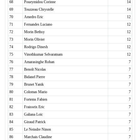
68
Poueymidou Corinne
14
69
Touzzeau Chrystelle
14
70
Amedro Eric
12
71
Fernandes Luciano
12
72
Morin Bethsy
12
73
Morin Olivier
12
74
Rodrigo Dinesh
12
75
Vinothkumar Selvaratnam
12
76
Amarasinghe Rohan
7
77
Benoît Nicolas
7
78
Bidanel Pierre
7
79
Brunet Yanik
7
80
Colomas Mario
7
81
Fortems Fabien
7
82
Fraisseix Eric
7
83
Galiana Loïc
7
84
Giraud Patrick
7
85
Le Neindre Ninon
7
86
Marchais Claudine
7