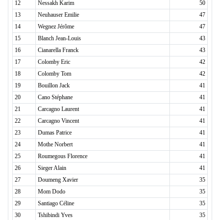
12
Nessakh Karim
50
13
Neuhauser Emilie
47
14
Wegnez Jérôme
47
15
Blanch Jean-Louis
43
16
Cianarella Franck
43
17
Colomby Eric
42
18
Colomby Tom
42
19
Bouillon Jack
41
20
Cano Stéphane
41
21
Carcagno Laurent
41
22
Carcagno Vincent
41
23
Dumas Patrice
41
24
Mothe Norbert
41
25
Roumegous Florence
41
26
Sieger Alain
41
27
Doumeng Xavier
35
28
Mom Dodo
35
29
Santiago Céline
35
30
Tshibindi Yves
35