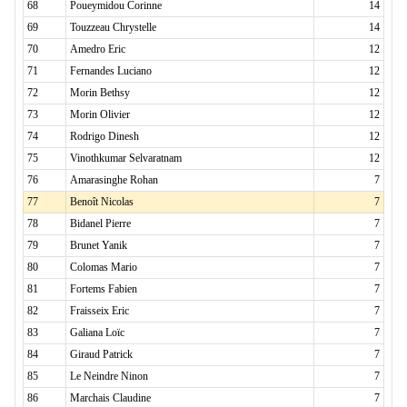
68
Poueymidou Corinne
14
69
Touzzeau Chrystelle
14
70
Amedro Eric
12
71
Fernandes Luciano
12
72
Morin Bethsy
12
73
Morin Olivier
12
74
Rodrigo Dinesh
12
75
Vinothkumar Selvaratnam
12
76
Amarasinghe Rohan
7
77
Benoît Nicolas
7
78
Bidanel Pierre
7
79
Brunet Yanik
7
80
Colomas Mario
7
81
Fortems Fabien
7
82
Fraisseix Eric
7
83
Galiana Loïc
7
84
Giraud Patrick
7
85
Le Neindre Ninon
7
86
Marchais Claudine
7