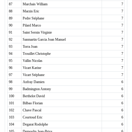
87
Marchais William
7
88
Marzin Eric
7
89
Pedre Stéphane
7
90
Pilard Marco
7
91
Saint Sernin Virginie
7
92
Sanmartin Garcia Joan Manuel
7
93
Torra Joan
7
94
Trouillet Christophe
7
95
Vallin Nicolas
7
96
Vicart Karine
7
97
Vicart Stéphane
7
98
Anfray Damien
6
99
Badmington Antony
6
100
Berthelot David
6
101
Bilbao Florian
6
102
Chave Pascal
6
103
Courtoud Eric
6
104
Degarat Rodolphe
6
105
Demoulin Jean-Brice
6