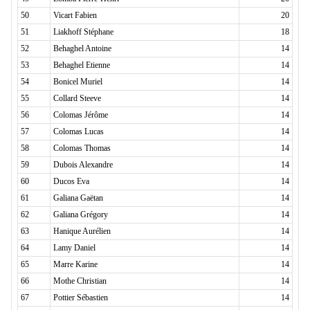
50
Vicart Fabien
20
51
Liakhoff Stéphane
18
52
Behaghel Antoine
14
53
Behaghel Etienne
14
54
Bonicel Muriel
14
55
Collard Steeve
14
56
Colomas Jérôme
14
57
Colomas Lucas
14
58
Colomas Thomas
14
59
Dubois Alexandre
14
60
Ducos Eva
14
61
Galiana Gaëtan
14
62
Galiana Grégory
14
63
Hanique Aurélien
14
64
Lamy Daniel
14
65
Marre Karine
14
66
Mothe Christian
14
67
Pottier Sébastien
14