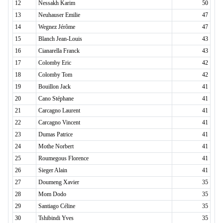
12
Nessakh Karim
50
13
Neuhauser Emilie
47
14
Wegnez Jérôme
47
15
Blanch Jean-Louis
43
16
Cianarella Franck
43
17
Colomby Eric
42
18
Colomby Tom
42
19
Bouillon Jack
41
20
Cano Stéphane
41
21
Carcagno Laurent
41
22
Carcagno Vincent
41
23
Dumas Patrice
41
24
Mothe Norbert
41
25
Roumegous Florence
41
26
Sieger Alain
41
27
Doumeng Xavier
35
28
Mom Dodo
35
29
Santiago Céline
35
30
Tshibindi Yves
35