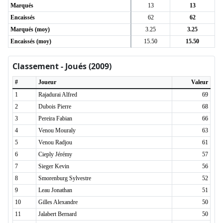
Marqués
13
13
Encaissés
62
62
Marqués (moy)
3.25
3.25
Encaissés (moy)
15.50
15.50
Classement - Joués (2009)
#
Joueur
Valeur
1
Rajadurai Alfred
69
2
Dubois Pierre
68
3
Pereira Fabian
66
4
Venou Mouraly
63
5
Venou Radjou
61
6
Cieply Jérémy
57
7
Sieger Kevin
56
8
Smorenburg Sylvestre
52
9
Leau Jonathan
51
10
Gilles Alexandre
50
11
Jalabert Bernard
50