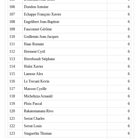
106
Dondon Antoine
6
107
Echappe François-Xavier
6
108
Engelibert Jean-Baptiste
6
109
Fauconnet Gérôme
6
110
Guillemin Jean-Jacques
6
111
Haas Romain
6
112
Herment Cyril
6
113
Herreboudt Stéphane
6
114
Hulot Xavier
6
115
Lamour Alex
6
116
Le Trecant Kevin
6
117
Masson Cyrille
6
118
Michelizza Arnauld
6
119
Ploix Pascal
6
120
Rakatomanana Rivo
6
121
Serrat Charles
6
122
Serrat Louis
6
123
Singuerlin Thomas
6