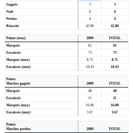
Gagnés
3
3
Nuls
0
0
Perdus
4
4
Réussite
42.86
42.86
Points (tous)
2009
TOTAL
Marqués
61
61
Encaissés
73
73
Marqués (moy)
8.71
8.71
Encaissés (moy)
10.43
10.43
Points
Matches gagnés
2009
TOTAL
Marqués
48
48
Encaissés
11
11
Marqués (moy)
16.00
16.00
Encaissés (moy)
3.67
3.67
Points
Matches perdus
2009
TOTAL