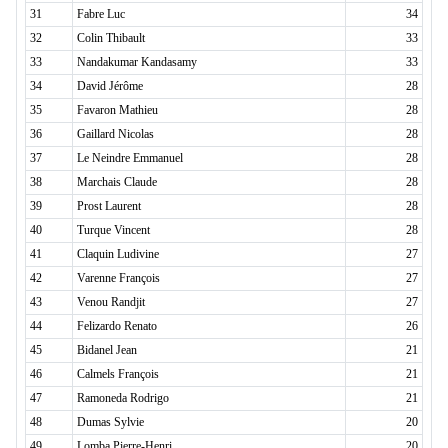
31
Fabre Luc
34
32
Colin Thibault
33
33
Nandakumar Kandasamy
33
34
David Jérôme
28
35
Favaron Mathieu
28
36
Gaillard Nicolas
28
37
Le Neindre Emmanuel
28
38
Marchais Claude
28
39
Prost Laurent
28
40
Turque Vincent
28
41
Claquin Ludivine
27
42
Varenne François
27
43
Venou Randjit
27
44
Felizardo Renato
26
45
Bidanel Jean
21
46
Calmels François
21
47
Ramoneda Rodrigo
21
48
Dumas Sylvie
20
49
Lomba Pierre-Henri
20