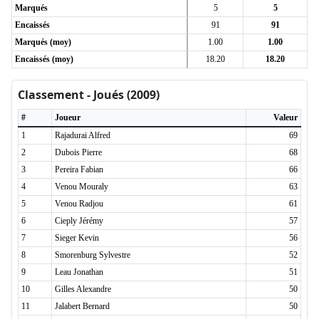
Marqués
5
5
Encaissés
91
91
Marqués (moy)
1.00
1.00
Encaissés (moy)
18.20
18.20
Classement - Joués (2009)
#
Joueur
Valeur
1
Rajadurai Alfred
69
2
Dubois Pierre
68
3
Pereira Fabian
66
4
Venou Mouraly
63
5
Venou Radjou
61
6
Cieply Jérémy
57
7
Sieger Kevin
56
8
Smorenburg Sylvestre
52
9
Leau Jonathan
51
10
Gilles Alexandre
50
11
Jalabert Bernard
50