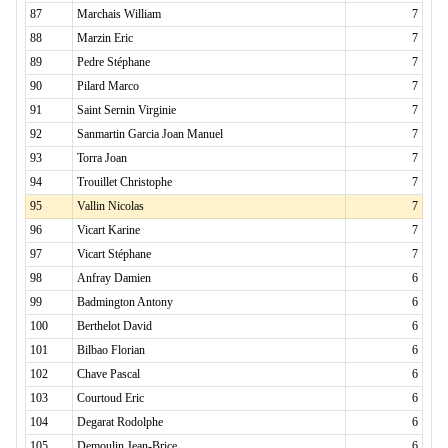
87
Marchais William
7
88
Marzin Eric
7
89
Pedre Stéphane
7
90
Pilard Marco
7
91
Saint Sernin Virginie
7
92
Sanmartin Garcia Joan Manuel
7
93
Torra Joan
7
94
Trouillet Christophe
7
95
Vallin Nicolas
7
96
Vicart Karine
7
97
Vicart Stéphane
7
98
Anfray Damien
6
99
Badmington Antony
6
100
Berthelot David
6
101
Bilbao Florian
6
102
Chave Pascal
6
103
Courtoud Eric
6
104
Degarat Rodolphe
6
105
Demoulin Jean-Brice
6