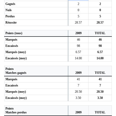
Gagnés
2
2
Nuls
0
0
Perdus
5
5
Réussite
28.57
28.57
Points (tous)
2009
TOTAL
Marqués
46
46
Encaissés
98
98
Marqués (moy)
6.57
6.57
Encaissés (moy)
14.00
14.00
Points
Matches gagnés
2009
TOTAL
Marqués
41
41
Encaissés
7
7
Marqués (moy)
20.50
20.50
Encaissés (moy)
3.50
3.50
Points
Matches perdus
2009
TOTAL