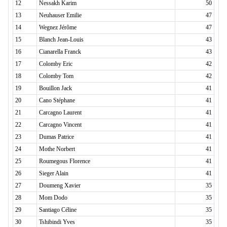
12
Nessakh Karim
50
13
Neuhauser Emilie
47
14
Wegnez Jérôme
47
15
Blanch Jean-Louis
43
16
Cianarella Franck
43
17
Colomby Eric
42
18
Colomby Tom
42
19
Bouillon Jack
41
20
Cano Stéphane
41
21
Carcagno Laurent
41
22
Carcagno Vincent
41
23
Dumas Patrice
41
24
Mothe Norbert
41
25
Roumegous Florence
41
26
Sieger Alain
41
27
Doumeng Xavier
35
28
Mom Dodo
35
29
Santiago Céline
35
30
Tshibindi Yves
35