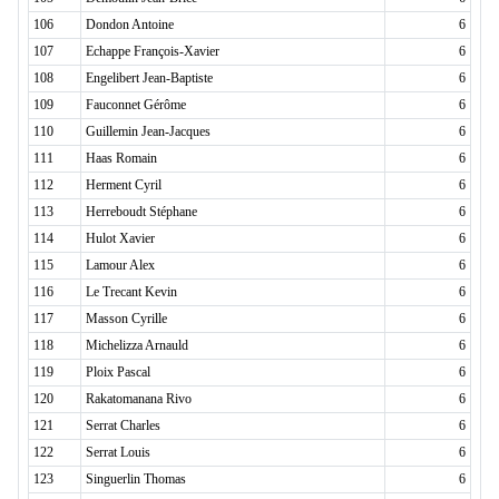
106
Dondon Antoine
6
107
Echappe François-Xavier
6
108
Engelibert Jean-Baptiste
6
109
Fauconnet Gérôme
6
110
Guillemin Jean-Jacques
6
111
Haas Romain
6
112
Herment Cyril
6
113
Herreboudt Stéphane
6
114
Hulot Xavier
6
115
Lamour Alex
6
116
Le Trecant Kevin
6
117
Masson Cyrille
6
118
Michelizza Arnauld
6
119
Ploix Pascal
6
120
Rakatomanana Rivo
6
121
Serrat Charles
6
122
Serrat Louis
6
123
Singuerlin Thomas
6