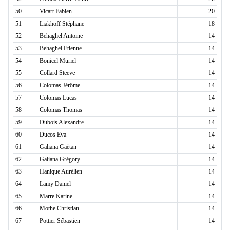
50
Vicart Fabien
20
51
Liakhoff Stéphane
18
52
Behaghel Antoine
14
53
Behaghel Etienne
14
54
Bonicel Muriel
14
55
Collard Steeve
14
56
Colomas Jérôme
14
57
Colomas Lucas
14
58
Colomas Thomas
14
59
Dubois Alexandre
14
60
Ducos Eva
14
61
Galiana Gaëtan
14
62
Galiana Grégory
14
63
Hanique Aurélien
14
64
Lamy Daniel
14
65
Marre Karine
14
66
Mothe Christian
14
67
Pottier Sébastien
14