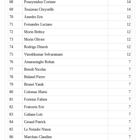
68
Poueymidou Corinne
14
69
Touzzeau Chrystelle
14
70
Amedro Eric
12
71
Fernandes Luciano
12
72
Morin Bethsy
12
73
Morin Olivier
12
74
Rodrigo Dinesh
12
75
Vinothkumar Selvaratnam
12
76
Amarasinghe Rohan
7
77
Benoît Nicolas
7
78
Bidanel Pierre
7
79
Brunet Yanik
7
80
Colomas Mario
7
81
Fortems Fabien
7
82
Fraisseix Eric
7
83
Galiana Loïc
7
84
Giraud Patrick
7
85
Le Neindre Ninon
7
86
Marchais Claudine
7