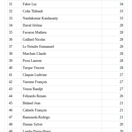
31
Fabre Luc
34
32
Colin Thibault
33
33
Nandakumar Kandasamy
33
34
David Jérôme
28
35
Favaron Mathieu
28
36
Gaillard Nicolas
28
37
Le Neindre Emmanuel
28
38
Marchais Claude
28
39
Prost Laurent
28
40
Turque Vincent
28
41
Claquin Ludivine
27
42
Varenne François
27
43
Venou Randjit
27
44
Felizardo Renato
26
45
Bidanel Jean
21
46
Calmels François
21
47
Ramoneda Rodrigo
21
48
Dumas Sylvie
20
49
Lomba Pierre-Henri
20