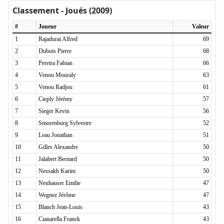
Classement - Joués (2009)
#
Joueur
Valeur
1
Rajadurai Alfred
69
2
Dubois Pierre
68
3
Pereira Fabian
66
4
Venou Mouraly
63
5
Venou Radjou
61
6
Cieply Jérémy
57
7
Sieger Kevin
56
8
Smorenburg Sylvestre
52
9
Leau Jonathan
51
10
Gilles Alexandre
50
11
Jalabert Bernard
50
12
Nessakh Karim
50
13
Neuhauser Emilie
47
14
Wegnez Jérôme
47
15
Blanch Jean-Louis
43
16
Cianarella Franck
43