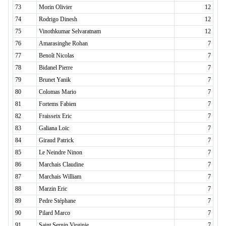
73
Morin Olivier
12
74
Rodrigo Dinesh
12
75
Vinothkumar Selvaratnam
12
76
Amarasinghe Rohan
7
77
Benoît Nicolas
7
78
Bidanel Pierre
7
79
Brunet Yanik
7
80
Colomas Mario
7
81
Fortems Fabien
7
82
Fraisseix Eric
7
83
Galiana Loïc
7
84
Giraud Patrick
7
85
Le Neindre Ninon
7
86
Marchais Claudine
7
87
Marchais William
7
88
Marzin Eric
7
89
Pedre Stéphane
7
90
Pilard Marco
7
91
Saint Sernin Virginie
7