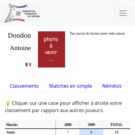
Dondon
Pas encore de licence pour cette saison
Antoine
Classements
Matches en simple
Némésis
S
💡 Cliquer sur une case pour afficher à droite votre
classement par rapport aux autres joueurs.
Matchs
2008
2009
TOTAL
Joués
7
6
13