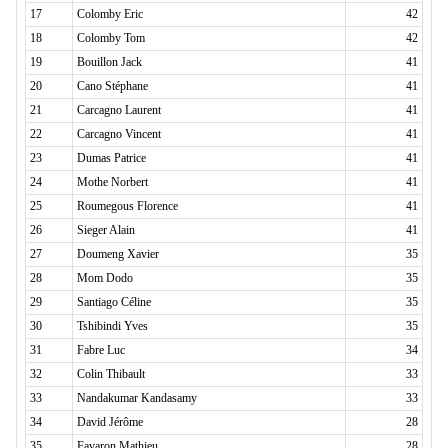
17
Colomby Eric
42
18
Colomby Tom
42
19
Bouillon Jack
41
20
Cano Stéphane
41
21
Carcagno Laurent
41
22
Carcagno Vincent
41
23
Dumas Patrice
41
24
Mothe Norbert
41
25
Roumegous Florence
41
26
Sieger Alain
41
27
Doumeng Xavier
35
28
Mom Dodo
35
29
Santiago Céline
35
30
Tshibindi Yves
35
31
Fabre Luc
34
32
Colin Thibault
33
33
Nandakumar Kandasamy
33
34
David Jérôme
28
35
Favaron Mathieu
28