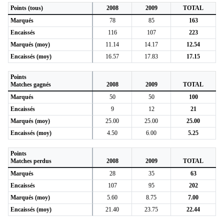
Points (tous)
2008
2009
TOTAL
Marqués
78
85
163
Encaissés
116
107
223
Marqués (moy)
11.14
14.17
12.54
Encaissés (moy)
16.57
17.83
17.15
Points
Matches gagnés
2008
2009
TOTAL
Marqués
50
50
100
Encaissés
9
12
21
Marqués (moy)
25.00
25.00
25.00
Encaissés (moy)
4.50
6.00
5.25
Points
Matches perdus
2008
2009
TOTAL
Marqués
28
35
63
Encaissés
107
95
202
Marqués (moy)
5.60
8.75
7.00
Encaissés (moy)
21.40
23.75
22.44