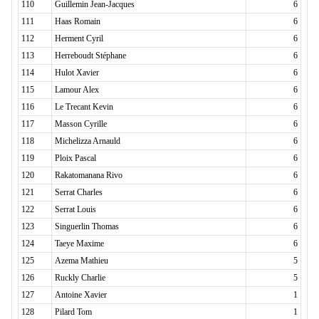
110
Guillemin Jean-Jacques
6
111
Haas Romain
6
112
Herment Cyril
6
113
Herreboudt Stéphane
6
114
Hulot Xavier
6
115
Lamour Alex
6
116
Le Trecant Kevin
6
117
Masson Cyrille
6
118
Michelizza Arnauld
6
119
Ploix Pascal
6
120
Rakatomanana Rivo
6
121
Serrat Charles
6
122
Serrat Louis
6
123
Singuerlin Thomas
6
124
Taeye Maxime
6
125
Azema Mathieu
5
126
Ruckly Charlie
5
127
Antoine Xavier
1
128
Pilard Tom
1