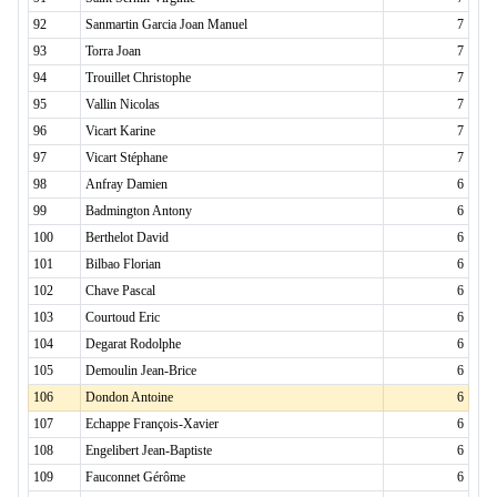
92
Sanmartin Garcia Joan Manuel
7
93
Torra Joan
7
94
Trouillet Christophe
7
95
Vallin Nicolas
7
96
Vicart Karine
7
97
Vicart Stéphane
7
98
Anfray Damien
6
99
Badmington Antony
6
100
Berthelot David
6
101
Bilbao Florian
6
102
Chave Pascal
6
103
Courtoud Eric
6
104
Degarat Rodolphe
6
105
Demoulin Jean-Brice
6
106
Dondon Antoine
6
107
Echappe François-Xavier
6
108
Engelibert Jean-Baptiste
6
109
Fauconnet Gérôme
6