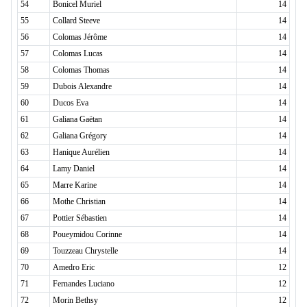
54
Bonicel Muriel
14
55
Collard Steeve
14
56
Colomas Jérôme
14
57
Colomas Lucas
14
58
Colomas Thomas
14
59
Dubois Alexandre
14
60
Ducos Eva
14
61
Galiana Gaëtan
14
62
Galiana Grégory
14
63
Hanique Aurélien
14
64
Lamy Daniel
14
65
Marre Karine
14
66
Mothe Christian
14
67
Pottier Sébastien
14
68
Poueymidou Corinne
14
69
Touzzeau Chrystelle
14
70
Amedro Eric
12
71
Fernandes Luciano
12
72
Morin Bethsy
12