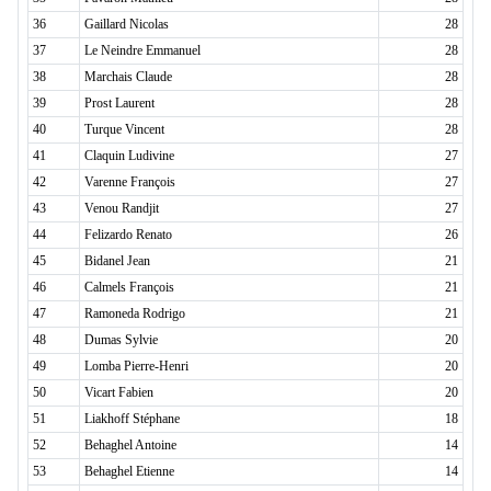
36
Gaillard Nicolas
28
37
Le Neindre Emmanuel
28
38
Marchais Claude
28
39
Prost Laurent
28
40
Turque Vincent
28
41
Claquin Ludivine
27
42
Varenne François
27
43
Venou Randjit
27
44
Felizardo Renato
26
45
Bidanel Jean
21
46
Calmels François
21
47
Ramoneda Rodrigo
21
48
Dumas Sylvie
20
49
Lomba Pierre-Henri
20
50
Vicart Fabien
20
51
Liakhoff Stéphane
18
52
Behaghel Antoine
14
53
Behaghel Etienne
14