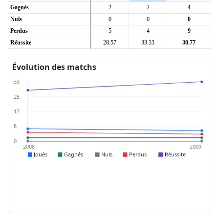
Gagnés
2
2
4
Nuls
0
0
0
Perdus
5
4
9
Réussite
28.57
33.33
30.77
Évolution des matchs
33
25
17
8
0
2008
2009
Joués
Gagnés
Nuls
Perdus
Réussite