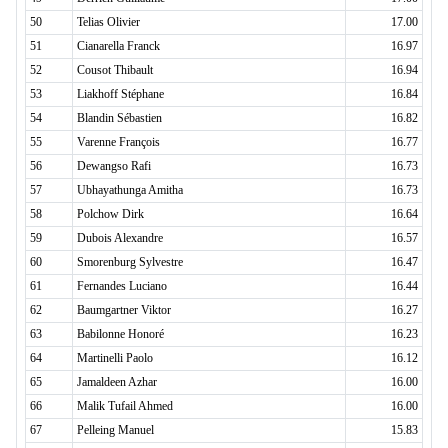
50
Telias Olivier
17.00
51
Cianarella Franck
16.97
52
Cousot Thibault
16.94
53
Liakhoff Stéphane
16.84
54
Blandin Sébastien
16.82
55
Varenne François
16.77
56
Dewangso Rafi
16.73
57
Ubhayathunga Amitha
16.73
58
Polchow Dirk
16.64
59
Dubois Alexandre
16.57
60
Smorenburg Sylvestre
16.47
61
Fernandes Luciano
16.44
62
Baumgartner Viktor
16.27
63
Babilonne Honoré
16.23
64
Martinelli Paolo
16.12
65
Jamaldeen Azhar
16.00
66
Malik Tufail Ahmed
16.00
67
Pelleing Manuel
15.83