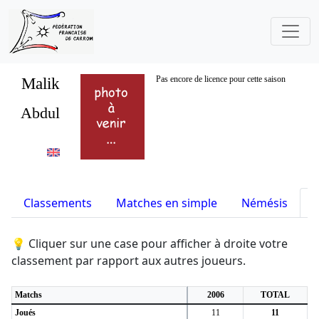
Malik
Pas encore de licence pour cette saison
Abdul
Classements
Matches en simple
Némésis
S
💡 Cliquer sur une case pour afficher à droite votre
classement par rapport aux autres joueurs.
Matchs
2006
TOTAL
Joués
11
11