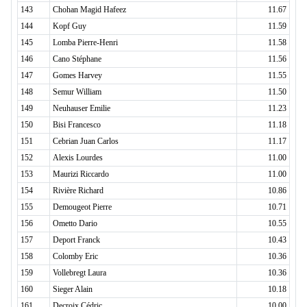
143
Chohan Magid Hafeez
11.67
144
Kopf Guy
11.59
145
Lomba Pierre-Henri
11.58
146
Cano Stéphane
11.56
147
Gomes Harvey
11.55
148
Semur William
11.50
149
Neuhauser Emilie
11.23
150
Bisi Francesco
11.18
151
Cebrian Juan Carlos
11.17
152
Alexis Lourdes
11.00
153
Maurizi Riccardo
11.00
154
Rivière Richard
10.86
155
Demougeot Pierre
10.71
156
Ometto Dario
10.55
157
Deport Franck
10.43
158
Colomby Eric
10.36
159
Vollebregt Laura
10.36
160
Sieger Alain
10.18
161
Decroix Cédric
10.00