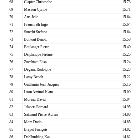
68
Clapier Christophe
15.78
69
Masson Cyrille
15.71
70
Arts Jelle
15.64
71
Frauenrath Ingo
15.64
72
Stucchi Stefano
15.64
73
Bontout Benoît
15.58
74
Boulanger Pierre
15.40
75
Delplanque Jérôme
15.25
76
Zucchiatti Elisa
15.24
77
Degarat Rodolphe
15.23
78
Lamy Benoît
15.22
79
Guillemin Jean-Jacques
15.16
80
Liton Aminul Islam
15.09
81
Moreau David
15.04
82
Jalabert Bernard
14.95
83
Salmand Pierre-Adrien
14.88
84
Mom Dodo
14.85
85
Brayet François
14.82
86
Dahlbudding Kai
14.82