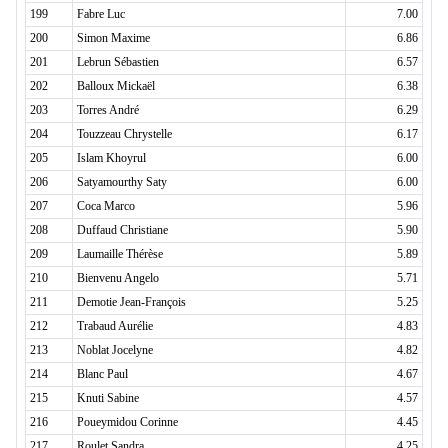
199
Fabre Luc
7.00
200
Simon Maxime
6.86
201
Lebrun Sébastien
6.57
202
Balloux Mickaël
6.38
203
Torres André
6.29
204
Touzzeau Chrystelle
6.17
205
Islam Khoyrul
6.00
206
Satyamourthy Saty
6.00
207
Coca Marco
5.96
208
Duffaud Christiane
5.90
209
Laumaille Thérèse
5.89
210
Bienvenu Angelo
5.71
211
Demotie Jean-François
5.25
212
Trabaud Aurélie
4.83
213
Noblat Jocelyne
4.82
214
Blanc Paul
4.67
215
Knuti Sabine
4.57
216
Poueymidou Corinne
4.45
217
Roulet Sandra
4.25