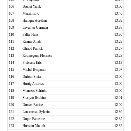
106
Brunet Yanik
13.50
107
Marzin Eric
13.46
108
Hanique Aurélien
13.39
109
Leverrier Germain
13.38
110
Faller Hans
13.36
111
Renner Anaïs
13.29
112
Giraud Patrick
13.27
113
Roumegous Florence
13.23
114
Fraisseix Eric
13.13
115
Michel Benjamin
13.07
116
Dufour Stefan
13.00
117
Hurtig Andreas
13.00
118
Menezes Salrinho
13.00
119
Shahym Ibrahim
12.91
120
Dumas Patrice
12.90
121
Laurenceau Sylvain
12.86
122
Dupin Fabienne
12.85
123
Hussain Mukith
12.82