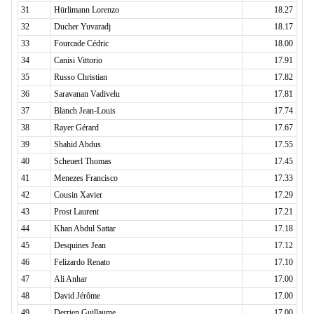
31
Hürlimann Lorenzo
18.27
32
Ducher Yuvaradj
18.17
33
Fourcade Cédric
18.00
34
Canisi Vittorio
17.91
35
Russo Christian
17.82
36
Saravanan Vadivelu
17.81
37
Blanch Jean-Louis
17.74
38
Rayer Gérard
17.67
39
Shahid Abdus
17.55
40
Scheuerl Thomas
17.45
41
Menezes Francisco
17.33
42
Cousin Xavier
17.29
43
Prost Laurent
17.21
44
Khan Abdul Sattar
17.18
45
Desquines Jean
17.12
46
Felizardo Renato
17.10
47
Ali Anhar
17.00
48
David Jérôme
17.00
49
Derrien Guillaume
17.00