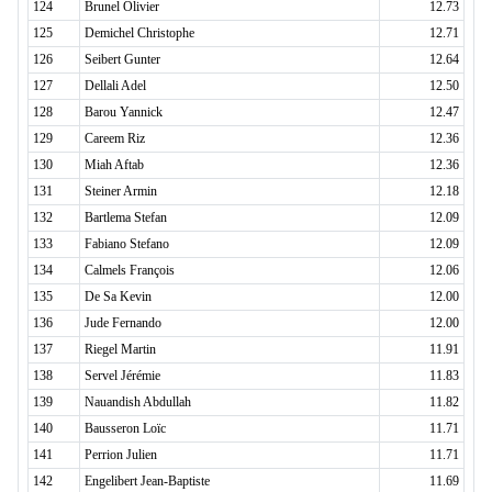
124
Brunel Olivier
12.73
125
Demichel Christophe
12.71
126
Seibert Gunter
12.64
127
Dellali Adel
12.50
128
Barou Yannick
12.47
129
Careem Riz
12.36
130
Miah Aftab
12.36
131
Steiner Armin
12.18
132
Bartlema Stefan
12.09
133
Fabiano Stefano
12.09
134
Calmels François
12.06
135
De Sa Kevin
12.00
136
Jude Fernando
12.00
137
Riegel Martin
11.91
138
Servel Jérémie
11.83
139
Nauandish Abdullah
11.82
140
Bausseron Loïc
11.71
141
Perrion Julien
11.71
142
Engelibert Jean-Baptiste
11.69