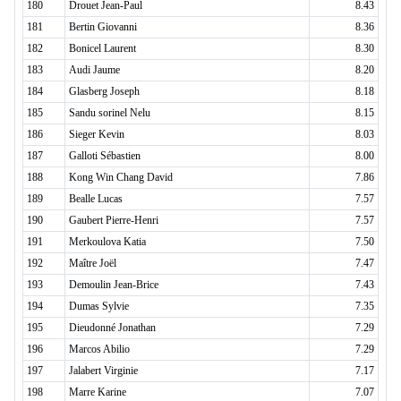
180
Drouet Jean-Paul
8.43
181
Bertin Giovanni
8.36
182
Bonicel Laurent
8.30
183
Audi Jaume
8.20
184
Glasberg Joseph
8.18
185
Sandu sorinel Nelu
8.15
186
Sieger Kevin
8.03
187
Galloti Sébastien
8.00
188
Kong Win Chang David
7.86
189
Bealle Lucas
7.57
190
Gaubert Pierre-Henri
7.57
191
Merkoulova Katia
7.50
192
Maître Joël
7.47
193
Demoulin Jean-Brice
7.43
194
Dumas Sylvie
7.35
195
Dieudonné Jonathan
7.29
196
Marcos Abilio
7.29
197
Jalabert Virginie
7.17
198
Marre Karine
7.07