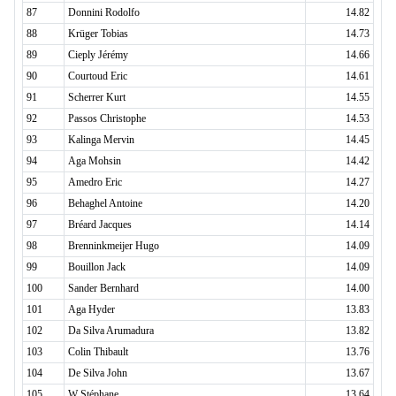
87
Donnini Rodolfo
14.82
88
Krüger Tobias
14.73
89
Cieply Jérémy
14.66
90
Courtoud Eric
14.61
91
Scherrer Kurt
14.55
92
Passos Christophe
14.53
93
Kalinga Mervin
14.45
94
Aga Mohsin
14.42
95
Amedro Eric
14.27
96
Behaghel Antoine
14.20
97
Bréard Jacques
14.14
98
Brenninkmeijer Hugo
14.09
99
Bouillon Jack
14.09
100
Sander Bernhard
14.00
101
Aga Hyder
13.83
102
Da Silva Arumadura
13.82
103
Colin Thibault
13.76
104
De Silva John
13.67
105
W Stéphane
13.64