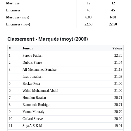
Marqués
12
12
Encaissés
45
45
Marqués (moy)
6.00
6.00
Encaissés (moy)
22.50
22.50
Classement - Marqués (moy) (2006)
#
Joueur
Valeur
1
Pereira Fabian
22.75
2
Dubois Pierre
21.54
3
Ali Mohammed Sunahar
21.18
4
Leau Jonathan
21.03
5
Bocker Peter
21.00
6
Wahid Mohammed Abdul
21.00
7
Houillon Bastien
20.71
8
Ramoneda Rodrigo
20.71
9
Venou Mouraly
20.70
10
Collard Steeve
20.60
11
Suja A.S.K.M.
19.91