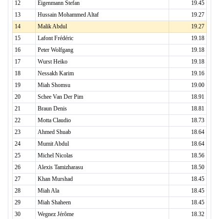
12
Eigenmann Stefan
19.45
13
Hussain Mohammed Altaf
19.27
14
Malik Abdul
19.27
15
Lafont Frédéric
19.18
16
Peter Wolfgang
19.18
17
Wurst Heiko
19.18
18
Nessakh Karim
19.16
19
Miah Shomsu
19.00
20
Schee Van Der Pim
18.91
21
Braun Denis
18.81
22
Motta Claudio
18.73
23
Ahmed Shuab
18.64
24
Mumit Abdul
18.64
25
Michel Nicolas
18.56
26
Alexis Tamizharasu
18.50
27
Khan Murshad
18.45
28
Miah Ala
18.45
29
Miah Shaheen
18.45
30
Wegnez Jérôme
18.32