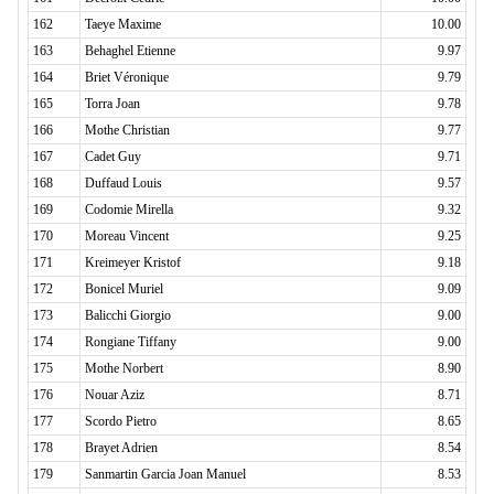
162
Taeye Maxime
10.00
163
Behaghel Etienne
9.97
164
Briet Véronique
9.79
165
Torra Joan
9.78
166
Mothe Christian
9.77
167
Cadet Guy
9.71
168
Duffaud Louis
9.57
169
Codomie Mirella
9.32
170
Moreau Vincent
9.25
171
Kreimeyer Kristof
9.18
172
Bonicel Muriel
9.09
173
Balicchi Giorgio
9.00
174
Rongiane Tiffany
9.00
175
Mothe Norbert
8.90
176
Nouar Aziz
8.71
177
Scordo Pietro
8.65
178
Brayet Adrien
8.54
179
Sanmartin Garcia Joan Manuel
8.53