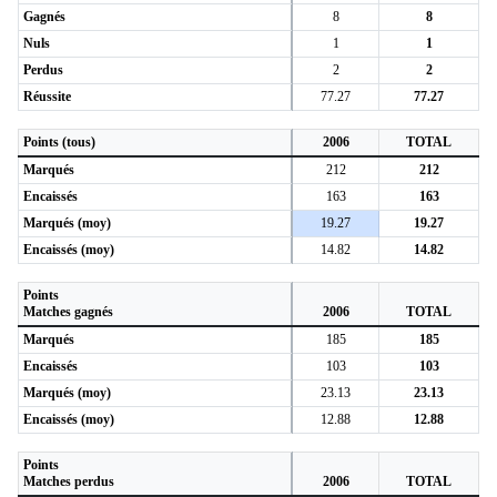
Gagnés
8
8
Nuls
1
1
Perdus
2
2
Réussite
77.27
77.27
Points (tous)
2006
TOTAL
Marqués
212
212
Encaissés
163
163
Marqués (moy)
19.27
19.27
Encaissés (moy)
14.82
14.82
Points
Matches gagnés
2006
TOTAL
Marqués
185
185
Encaissés
103
103
Marqués (moy)
23.13
23.13
Encaissés (moy)
12.88
12.88
Points
Matches perdus
2006
TOTAL