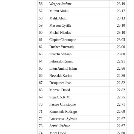
56
Wegnez Jérôme
23.19
57
Mumit Abdul
23.17
58
Malik Abdul
23.13
59
Masson Cyrille
23.10
60
Michel Nicolas
23.10
61
Clapier Christophe
23.05
62
Ducher Yuvaradj
23.00
63
Stucchi Stefano
23.00
64
Felizardo Renato
22.91
65
Liton Aminul Islam
22.86
66
Nessakh Karim
22.86
67
Desquines Jean
22.82
68
Moreau David
22.82
69
Suja A.S.K.M.
22.75
70
Passos Christophe
22.71
71
Ramoneda Rodrigo
22.69
72
Laurenceau Sylvain
22.67
73
Servel Jérémie
22.67
74
Mom Dodo
22.60