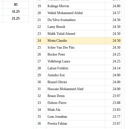
85
19
Kalinga Mervin
24.80
11.25
20
Wahid Mohammed Abdul
24.57
21.25
21
Da Silva Arumadura
24.50
22
Lamy Benoît
24.50
23
Malik Tufail Ahmed
24.50
24
Motta Claudio
24.50
25
Schee Van Der Pim
24.50
26
Bocker Peter
24.25
27
Vollebregt Laura
24.25
28
Lafont Frédéric
24.14
29
Amedro Eric
24.00
30
Brunel Olivier
24.00
31
Hussain Mohammed Altaf
24.00
32
Braun Denis
23.97
33
Dubois Pierre
23.88
34
Miah Ala
23.83
35
Leau Jonathan
23.77
36
Pereira Fabian
23.67