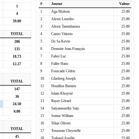
#
Joueur
Valeur
1
1
Aga Mohsin
25.00
4
2
Alexis Lourdes
25.00
59.09
3
Alexis Tamizharasu
25.00
TOTAL
4
Canisi Vittorio
25.00
5
De Sa Kevin
25.00
206
6
Demotie Jean-François
25.00
135
7
Fabre Luc
25.00
18.73
8
Faller Hans
25.00
12.27
9
Fourcade Cédric
25.00
10
Glasberg Joseph
25.00
TOTAL
11
Houillon Bastien
25.00
147
12
Islam Khoyrul
25.00
36
13
Rayer Gérard
25.00
24.50
14
Satyamourthy Saty
25.00
6.00
15
Semur William
25.00
16
Telias Olivier
25.00
TOTAL
17
Touzzeau Chrystelle
25.00
45
18
Trabaud Aurélie
25.00