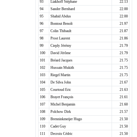
93
Liakhoff Stéphane
22.13
94
Sander Bernhard
22.00
95
Shahid Abdus
22.00
96
Bontout Benoît
21.97
97
Colin Thibault
21.87
98
Prost Laurent
21.86
99
Cieply Jérémy
21.79
100
David Jérôme
21.79
101
Bréard Jacques
21.75
102
Hussain Mukith
21.75
103
Riegel Martin
21.75
104
De Silva John
21.67
105
Courtoud Eric
21.63
106
Brayet François
21.61
107
Michel Benjamin
21.60
108
Polchow Dirk
21.57
109
Brenninkmeijer Hugo
21.50
110
Cadet Guy
21.50
111
Decroix Cédric
21.50