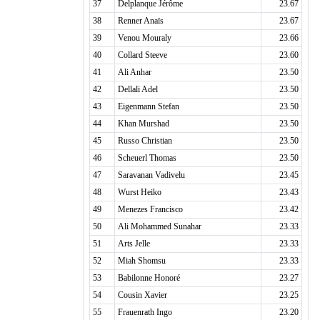
37
Delplanque Jérôme
23.67
38
Renner Anaïs
23.67
39
Venou Mouraly
23.66
40
Collard Steeve
23.60
41
Ali Anhar
23.50
42
Dellali Adel
23.50
43
Eigenmann Stefan
23.50
44
Khan Murshad
23.50
45
Russo Christian
23.50
46
Scheuerl Thomas
23.50
47
Saravanan Vadivelu
23.45
48
Wurst Heiko
23.43
49
Menezes Francisco
23.42
50
Ali Mohammed Sunahar
23.33
51
Arts Jelle
23.33
52
Miah Shomsu
23.33
53
Babilonne Honoré
23.27
54
Cousin Xavier
23.25
55
Frauenrath Ingo
23.20