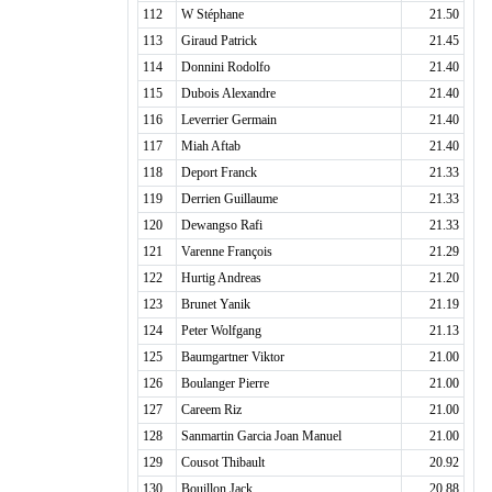
112
W Stéphane
21.50
113
Giraud Patrick
21.45
114
Donnini Rodolfo
21.40
115
Dubois Alexandre
21.40
116
Leverrier Germain
21.40
117
Miah Aftab
21.40
118
Deport Franck
21.33
119
Derrien Guillaume
21.33
120
Dewangso Rafi
21.33
121
Varenne François
21.29
122
Hurtig Andreas
21.20
123
Brunet Yanik
21.19
124
Peter Wolfgang
21.13
125
Baumgartner Viktor
21.00
126
Boulanger Pierre
21.00
127
Careem Riz
21.00
128
Sanmartin Garcia Joan Manuel
21.00
129
Cousot Thibault
20.92
130
Bouillon Jack
20.88