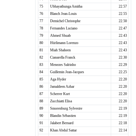
75
Ubhayathunga Amitha
22.57
76
Blanch Jean-Louis
22.55
77
Demichel Christophe
22.50
78
Fernandes Luciano
22.47
79
Ahmed Shuab
22.43
80
Hürlimann Lorenzo
22.43
81
Miah Shaheen
22.43
82
Cianarella Franck
22.30
83
Menezes Salrinho
22.29
84
Guillemin Jean-Jacques
22.25
85
Aga Hyder
22.20
86
Jamaldeen Azhar
22.20
87
Scherrer Kurt
22.20
88
Zucchiatti Elisa
22.20
89
Smorenburg Sylvestre
22.19
90
Blandin Sébastien
22.19
91
Jalabert Bernard
22.18
92
Khan Abdul Sattar
22.14