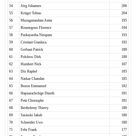
54
Jörg Johannes
206
55
Krüger Tobias
204
56
Muruganandam Anita
195
57
Roumegous Florence
194
58
Purkayastha Nirupam
193
59
Cristiani Gianluca
192
60
Gerbaut Patrick
189
61
Polchow Dirk
189
62
Humbert Nick
187
63
Dix Raphel
185
64
Narkar Chandan
185
65
Bozon Emmanuel
182
66
Hapuarachchige Dineth
181
67
Petit Christophe
181
68
Berthelemy Thierry
180
69
Sasinski Jakub
180
70
Schneider Uwe
180
71
Fehr Frank
177