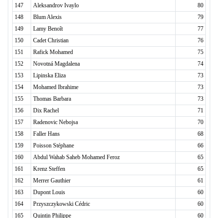
147
Aleksandrov Ivaylo
80
148
Blum Alexis
79
149
Lamy Benoît
77
150
Cadet Christian
76
151
Rafick Mohamed
75
152
Novotná Magdalena
74
153
Lipinska Eliza
73
154
Mohamed Ibrahime
73
155
Thomas Barbara
73
156
Dix Rachel
71
157
Radenovic Nebojsa
70
158
Faller Hans
68
159
Poisson Stéphane
66
160
Abdul Wahab Saheb Mohamed Feroz
65
161
Krenz Steffen
65
162
Merrer Gauthier
61
163
Dupont Louis
60
164
Przyszczykowski Cédric
60
165
Quintin Philippe
60