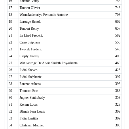
16
Palande Vinay
753
17
Toubert Olivier
743
18
Warnakulasuriya Fernando Antoine
703
19
Lerouge Benoît
662
20
Toubert Rémy
657
21
Le Liard Frédéric
582
22
Cano Stéphane
556
23
Tworek Frédéric
548
24
Cieply Jérémy
490
25
Watutantrige De Alwis Sudath Priyashanta
469
26
Pidial Steven
425
27
Pidial Stéphanie
397
28
Pantzos Athena
393
29
Thouron Eric
388
30
Jupiter Sattirabady
353
31
Keram Lucas
323
32
Blanch Jean-Louis
309
33
Pidial Laetitia
309
34
Chatelain Mathieu
303