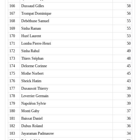
166
Dussaud Gilles
58
167
Trompat Dominique
56
168
Debéthune Samuel
55
169
Sinha Raman
55
170
Huré Laurent
53
171
Lomba Pierre-Henri
50
172
Sinha Rahul
49
173
Thiers Stéphan
48
174
Delorme Corinne
45
175
Mothe Norbert
45
176
Sheick Hatim
43
177
Dusausoit Thierry
39
178
Leverrier Germain
39
179
Napoléon Sylvie
39
180
Monti Gaby
37
181
Baissat Daniel
36
182
Dubus Roland
36
183
Jayaraman Padmasree
34