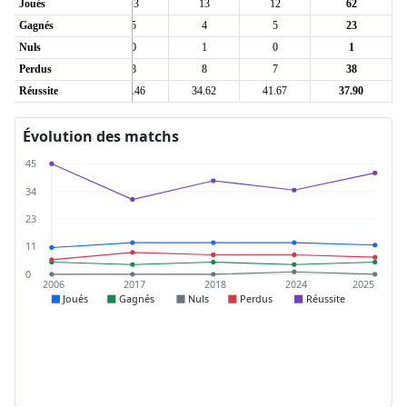
Joués
13
13
13
12
62
Gagnés
4
5
4
5
23
Nuls
0
0
1
0
1
Perdus
9
8
8
7
38
5
Réussite
30.77
38.46
34.62
41.67
37.90
Évolution des matchs
45
34
23
11
0
2006
2017
2018
2024
2025
Joués
Gagnés
Nuls
Perdus
Réussite