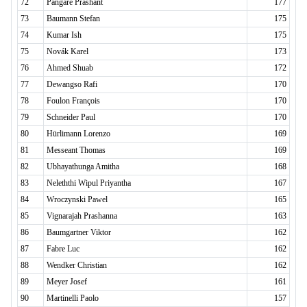
72
Pangare Prashant
177
73
Baumann Stefan
175
74
Kumar Ish
175
75
Novák Karel
173
76
Ahmed Shuab
172
77
Dewangso Rafi
170
78
Foulon François
170
79
Schneider Paul
170
80
Hürlimann Lorenzo
169
81
Messeant Thomas
169
82
Ubhayathunga Amitha
168
83
Neleththi Wipul Priyantha
167
84
Wroczynski Pawel
165
85
Vignarajah Prashanna
163
86
Baumgartner Viktor
162
87
Fabre Luc
162
88
Wendker Christian
162
89
Meyer Josef
161
90
Martinelli Paolo
157