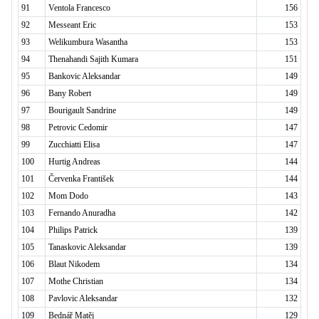
91
Ventola Francesco
156
92
Messeant Eric
153
93
Welikumbura Wasantha
153
94
Thenahandi Sajith Kumara
151
95
Bankovic Aleksandar
149
96
Bany Robert
149
97
Bourigault Sandrine
149
98
Petrovic Cedomir
147
99
Zucchiatti Elisa
147
100
Hurtig Andreas
144
101
Červenka František
144
102
Mom Dodo
143
103
Fernando Anuradha
142
104
Philips Patrick
139
105
Tanaskovic Aleksandar
139
106
Blaut Nikodem
134
107
Mothe Christian
134
108
Pavlovic Aleksandar
132
109
Bednář Matěj
129