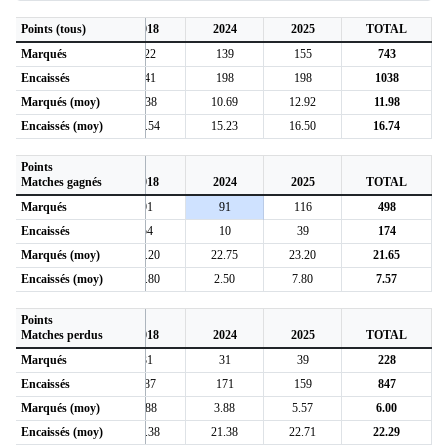
6
Points (tous)
2017
2018
2024
2025
TOTAL
Marqués
167
122
139
155
743
Encaissés
231
241
198
198
1038
5
Marqués (moy)
12.85
9.38
10.69
12.92
11.98
5
Encaissés (moy)
17.77
18.54
15.23
16.50
16.74
Points
6
Matches gagnés
2017
2018
2024
2025
TOTAL
Marqués
89
91
91
116
498
Encaissés
23
54
10
39
174
0
Marqués (moy)
22.25
18.20
22.75
23.20
21.65
0
Encaissés (moy)
5.75
10.80
2.50
7.80
7.57
Points
6
Matches perdus
2017
2018
2024
2025
TOTAL
Marqués
78
31
31
39
228
Encaissés
208
187
171
159
847
7
Marqués (moy)
8.67
3.88
3.88
5.57
6.00
3
Encaissés (moy)
23.11
23.38
21.38
22.71
22.29