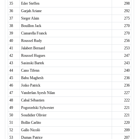
35
Eder Steffen
298
36
Garjah Ariane
292
37
Sieger Alain
275
38
Bouillon Jack
270
39
Cianarella Franck
270
40
Roussel Rudy
256
41
Jalabert Bernard
253
42
Roussel Hugues
247
43
Sasinski Bartek
243
44
Cano Tifenn
240
45
Babu Maghesh
236
46
Joiko Patrick
236
47
Vanderlan Ayesh Nilan
227
48
Cabal Sébastien
222
49
Pogorzelski Sylwester
221
50
Soudidier Olivier
221
51
Bollin Carlito
220
52
Gallo Nicolò
209
53
Dumas Patrice
207