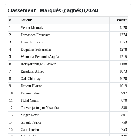
Classement - Marqués (gagnés) (2024)
#
Joueur
Valeur
1
Venou Mouraly
1520
2
Fernandes Francisco
1374
3
Lusardi Frédéric
1353
4
Kugathas Selvarasha
1278
5
Wannuka Fernando Anjula
1219
6
Hettiyakandage Gladwin
1168
7
Rajadurai Alfred
1073
8
Oak Chinmay
1020
9
Dufour Florian
1019
10
Pereira Fabian
997
11
Pidial Yoann
870
12
Thavarajasingam Nisanthan
838
13
Sieger Kevin
801
14
Girault Patrice
759
15
Cano Lucien
753