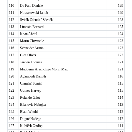
110
Da Fatti Daniele
129
111
Nowakowski Jakub
129
112
Sviták Zdenda "Zdeněk"
128
113
Limosin Bernard
125
114
Khan Abdul
124
115
Morin Chrystelle
123
116
Schneider Armin
123
117
Gies Oliver
122
118
Janßen Thomas
121
119
Madduma Arachchige Morin Max
121
120
Agampodi Damith
116
121
Chmelař Tomáš
115
122
Gomes Harvey
115
123
Rolando Gilot
114
124
Bilanovic Nebojsa
113
125
Blaut Witold
112
126
Dugué Nadège
112
127
Kubíček Ondřej
111