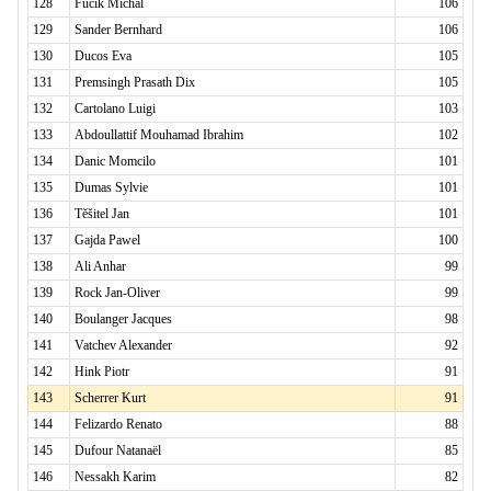
128
Fučík Michal
106
129
Sander Bernhard
106
130
Ducos Eva
105
131
Premsingh Prasath Dix
105
132
Cartolano Luigi
103
133
Abdoullattif Mouhamad Ibrahim
102
134
Danic Momcilo
101
135
Dumas Sylvie
101
136
Těšitel Jan
101
137
Gajda Pawel
100
138
Ali Anhar
99
139
Rock Jan-Oliver
99
140
Boulanger Jacques
98
141
Vatchev Alexander
92
142
Hink Piotr
91
143
Scherrer Kurt
91
144
Felizardo Renato
88
145
Dufour Natanaël
85
146
Nessakh Karim
82