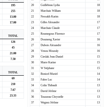
20
Guillebeau Lydia
18
195
21
Marchais William
18
255
22
Nessakh Karim
18
13.00
23
Gilles Alexandre
17
17.00
24
Marchais Claude
17
25
Roumegous Florence
17
TOTAL
26
Doumeng Xavier
16
126
27
Dubois Alexandre
16
45
28
Venou Mouraly
16
21.00
29
Cieslak Jean-Daniel
15
7.50
30
Marre Karine
15
31
W Stéphane
15
TOTAL
32
Bonicel Muriel
14
69
33
Fabre Luc
14
210
34
Colin Thibault
13
7.67
35
David Jérôme
13
23.33
36
Touzzeau Chrystelle
13
37
Wegnez Jérôme
13