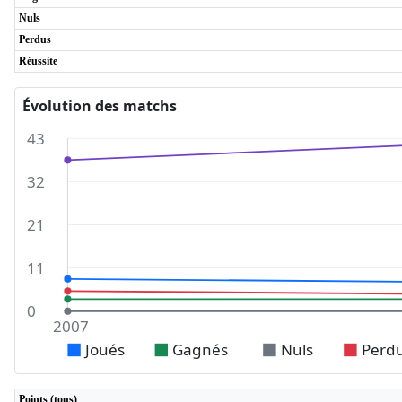
Nuls
Perdus
Réussite
Évolution des matchs
43
32
21
11
0
2007
Joués
Gagnés
Nuls
Perd
Points (tous)