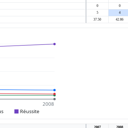
0
0
5
4
37.50
42.86
2008
us
Réussite
2007
2008