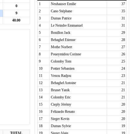
1
Neuhauser Emilie
37
0
2
Cano Stéphane
35
9
3
Dumas Patrice
31
40.00
4
Le Neindre Emmanuel
31
5
Bouillon Jack
29
6
Behaghel Etienne
28
7
Mothe Norbert
27
8
Poueymidou Corinne
26
9
Colomby Tom
25
10
Pottier Sébastien
24
11
Venou Radjou
23
12
Behaghel Antoine
21
13
Brunet Yanik
21
14
Colomby Eric
21
15
Cieply Jérémy
20
16
Felizardo Renato
20
17
Sieger Kevin
20
18
Dumas Sylvie
19
TOTAL
19
Sieger Alain
19