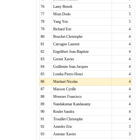
76
Lamy Benoît
5
77
Mom Dodo
5
78
Yang Yen
5
79
Bichard Eric
4
80
Bouchet Christophe
4
81
Carcagno Laurent
4
82
Engelibert Jean-Baptiste
4
83
Gernet Xavier
4
84
Guillemin Jean-Jacques
4
85
Lomba Pierre-Henri
4
86
Martinet Nicolas
4
87
Masson Cyrille
4
88
Menezes Francisco
4
89
Nandakumar Kandasamy
4
90
Roulet Sandra
4
91
Trouillet Christophe
4
92
Amedro Eric
3
93
Antoine Xavier
3