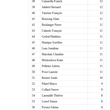
38
Cianarella Franck
12
39
Jalabert Bernard
12
40
Varenne François
12
41
Bonsong Alain
11
42
Boulanger Pierre
11
43
Calmels François
11
44
Gerbal Matthieu
11
45
Hanique Aurélien
11
46
Leau Jonathan
11
47
Marchais Claudine
11
48
Merkoulova Katia
11
49
Pelletier Adrien
11
50
Prost Laurent
11
51
Renner Anaïs
10
52
Pilard Marco
9
53
Collard Steeve
8
54
Laumaille Thérèse
8
55
Loisel Simon
8
56
Pereira Fabian
8