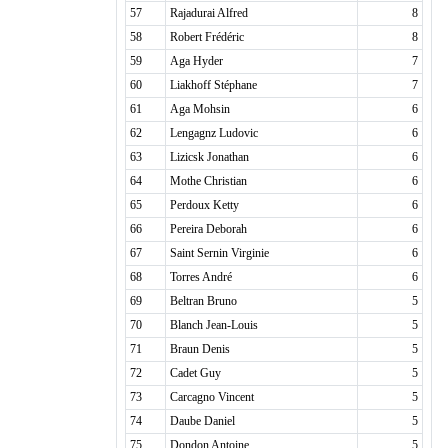
57
Rajadurai Alfred
8
58
Robert Frédéric
8
59
Aga Hyder
7
60
Liakhoff Stéphane
7
61
Aga Mohsin
6
62
Lengagnz Ludovic
6
63
Lizicsk Jonathan
6
64
Mothe Christian
6
65
Perdoux Ketty
6
66
Pereira Deborah
6
67
Saint Sernin Virginie
6
68
Torres André
6
69
Beltran Bruno
5
70
Blanch Jean-Louis
5
71
Braun Denis
5
72
Cadet Guy
5
73
Carcagno Vincent
5
74
Daube Daniel
5
75
Dondon Antoine
5