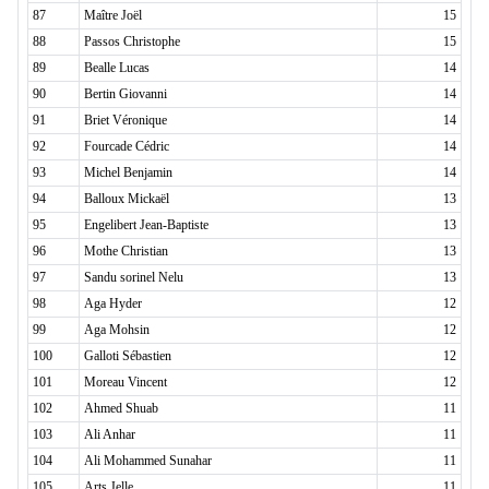
87
Maître Joël
15
88
Passos Christophe
15
89
Bealle Lucas
14
90
Bertin Giovanni
14
91
Briet Véronique
14
92
Fourcade Cédric
14
93
Michel Benjamin
14
94
Balloux Mickaël
13
95
Engelibert Jean-Baptiste
13
96
Mothe Christian
13
97
Sandu sorinel Nelu
13
98
Aga Hyder
12
99
Aga Mohsin
12
100
Galloti Sébastien
12
101
Moreau Vincent
12
102
Ahmed Shuab
11
103
Ali Anhar
11
104
Ali Mohammed Sunahar
11
105
Arts Jelle
11