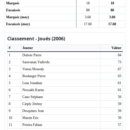
Marqués
18
18
Encaissés
88
88
Marqués (moy)
3.60
3.60
Encaissés (moy)
17.60
17.60
Classement - Joués (2006)
#
Joueur
Valeur
1
Dubois Pierre
84
2
Saravanan Vadivelu
73
3
Venou Mouraly
67
4
Boulanger Pierre
65
5
Leau Jonathan
61
6
Nessakh Karim
61
7
Cano Stéphane
59
8
Cieply Jérémy
59
9
Desquines Jean
59
10
Marzin Eric
59
11
Pereira Fabian
57