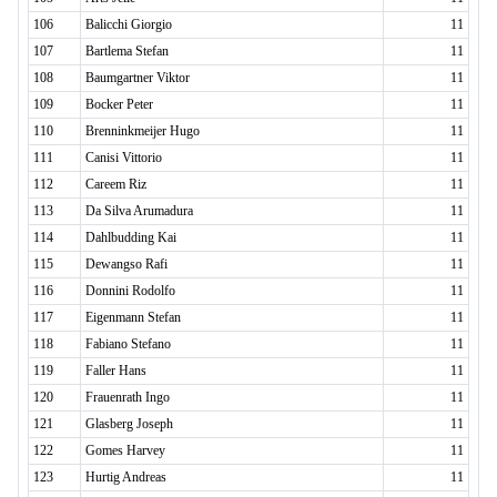
106
Balicchi Giorgio
11
107
Bartlema Stefan
11
108
Baumgartner Viktor
11
109
Bocker Peter
11
110
Brenninkmeijer Hugo
11
111
Canisi Vittorio
11
112
Careem Riz
11
113
Da Silva Arumadura
11
114
Dahlbudding Kai
11
115
Dewangso Rafi
11
116
Donnini Rodolfo
11
117
Eigenmann Stefan
11
118
Fabiano Stefano
11
119
Faller Hans
11
120
Frauenrath Ingo
11
121
Glasberg Joseph
11
122
Gomes Harvey
11
123
Hurtig Andreas
11