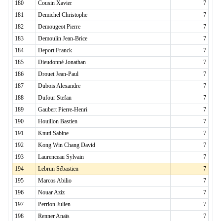
180
Cousin Xavier
7
181
Demichel Christophe
7
182
Demougeot Pierre
7
183
Demoulin Jean-Brice
7
184
Deport Franck
7
185
Dieudonné Jonathan
7
186
Drouet Jean-Paul
7
187
Dubois Alexandre
7
188
Dufour Stefan
7
189
Gaubert Pierre-Henri
7
190
Houillon Bastien
7
191
Knuti Sabine
7
192
Kong Win Chang David
7
193
Laurenceau Sylvain
7
194
Lebrun Sébastien
7
195
Marcos Abilio
7
196
Nouar Aziz
7
197
Perrion Julien
7
198
Renner Anaïs
7