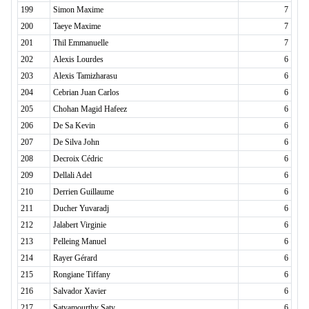
199
Simon Maxime
7
200
Taeye Maxime
7
201
Thil Emmanuelle
7
202
Alexis Lourdes
6
203
Alexis Tamizharasu
6
204
Cebrian Juan Carlos
6
205
Chohan Magid Hafeez
6
206
De Sa Kevin
6
207
De Silva John
6
208
Decroix Cédric
6
209
Dellali Adel
6
210
Derrien Guillaume
6
211
Ducher Yuvaradj
6
212
Jalabert Virginie
6
213
Pelleing Manuel
6
214
Rayer Gérard
6
215
Rongiane Tiffany
6
216
Salvador Xavier
6
217
Satyamourthy Saty
6