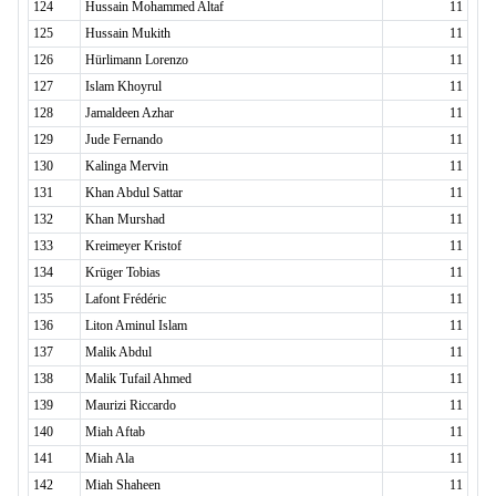
124
Hussain Mohammed Altaf
11
125
Hussain Mukith
11
126
Hürlimann Lorenzo
11
127
Islam Khoyrul
11
128
Jamaldeen Azhar
11
129
Jude Fernando
11
130
Kalinga Mervin
11
131
Khan Abdul Sattar
11
132
Khan Murshad
11
133
Kreimeyer Kristof
11
134
Krüger Tobias
11
135
Lafont Frédéric
11
136
Liton Aminul Islam
11
137
Malik Abdul
11
138
Malik Tufail Ahmed
11
139
Maurizi Riccardo
11
140
Miah Aftab
11
141
Miah Ala
11
142
Miah Shaheen
11