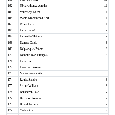
162
Ubhayathunga Amitha
11
163
Vollebregt Laura
11
164
Wahid Mohammed Abdul
11
165
Wurst Heiko
11
166
Lamy Benoît
9
167
Laumaille Thérèse
9
168
Damais Cindy
8
169
Delplanque Jérôme
8
170
Demotie Jean-François
8
171
Fabre Luc
8
172
Leverrier Germain
8
173
Merkoulova Katia
8
174
Roulet Sandra
8
175
Semur William
8
176
Bausseron Loïc
7
177
Bienvenu Angelo
7
178
Bréard Jacques
7
179
Cadet Guy
7