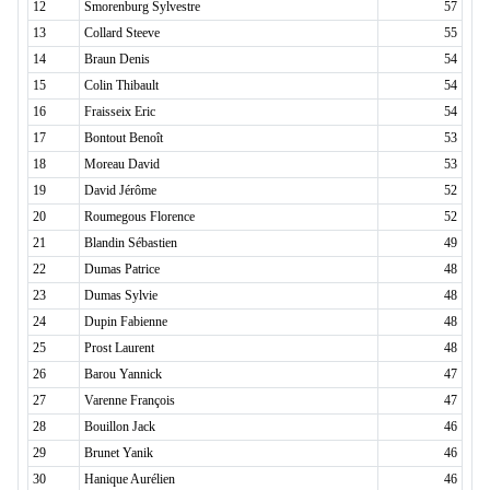
12
Smorenburg Sylvestre
57
13
Collard Steeve
55
14
Braun Denis
54
15
Colin Thibault
54
16
Fraisseix Eric
54
17
Bontout Benoît
53
18
Moreau David
53
19
David Jérôme
52
20
Roumegous Florence
52
21
Blandin Sébastien
49
22
Dumas Patrice
48
23
Dumas Sylvie
48
24
Dupin Fabienne
48
25
Prost Laurent
48
26
Barou Yannick
47
27
Varenne François
47
28
Bouillon Jack
46
29
Brunet Yanik
46
30
Hanique Aurélien
46