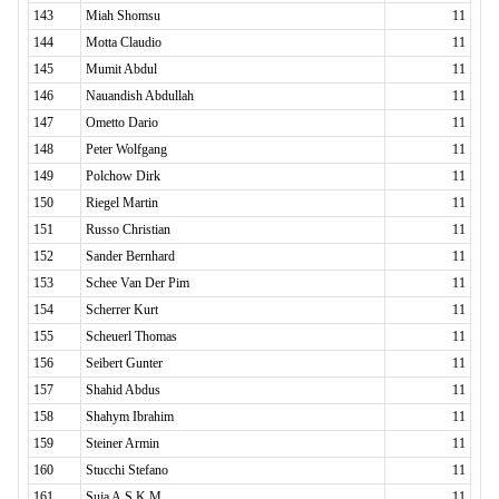
143
Miah Shomsu
11
144
Motta Claudio
11
145
Mumit Abdul
11
146
Nauandish Abdullah
11
147
Ometto Dario
11
148
Peter Wolfgang
11
149
Polchow Dirk
11
150
Riegel Martin
11
151
Russo Christian
11
152
Sander Bernhard
11
153
Schee Van Der Pim
11
154
Scherrer Kurt
11
155
Scheuerl Thomas
11
156
Seibert Gunter
11
157
Shahid Abdus
11
158
Shahym Ibrahim
11
159
Steiner Armin
11
160
Stucchi Stefano
11
161
Suja A.S.K.M.
11