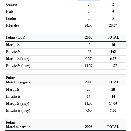
Gagnés
2
2
Nuls
0
0
Perdus
5
5
Réussite
28.57
28.57
Points (tous)
2006
TOTAL
Marqués
46
46
Encaissés
102
102
Marqués (moy)
6.57
6.57
Encaissés (moy)
14.57
14.57
Points
Matches gagnés
2006
TOTAL
Marqués
28
28
Encaissés
14
14
Marqués (moy)
14.00
14.00
Encaissés (moy)
7.00
7.00
Points
Matches perdus
2006
TOTAL