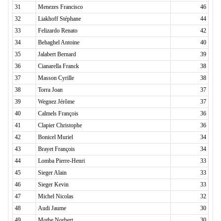
31
Menezes Francisco
46
32
Liakhoff Stéphane
44
33
Felizardo Renato
42
34
Behaghel Antoine
40
35
Jalabert Bernard
39
36
Cianarella Franck
38
37
Masson Cyrille
38
38
Torra Joan
37
39
Wegnez Jérôme
37
40
Calmels François
36
41
Clapier Christophe
36
42
Bonicel Muriel
34
43
Brayet François
34
44
Lomba Pierre-Henri
33
45
Sieger Alain
33
46
Sieger Kevin
33
47
Michel Nicolas
32
48
Audi Jaume
30
49
Mothe Norbert
30