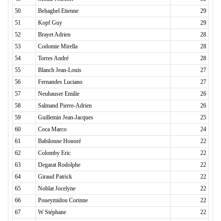
50
Behaghel Etienne
29
51
Kopf Guy
29
52
Brayet Adrien
28
53
Codomie Mirella
28
54
Torres André
28
55
Blanch Jean-Louis
27
56
Fernandes Luciano
27
57
Neuhauser Emilie
26
58
Salmand Pierre-Adrien
26
59
Guillemin Jean-Jacques
25
60
Coca Marco
24
61
Babilonne Honoré
22
62
Colomby Eric
22
63
Degarat Rodolphe
22
64
Giraud Patrick
22
65
Noblat Jocelyne
22
66
Poueymidou Corinne
22
67
W Stéphane
22