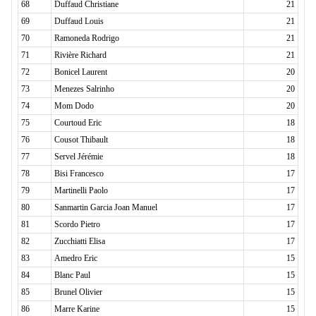
68
Duffaud Christiane
21
69
Duffaud Louis
21
70
Ramoneda Rodrigo
21
71
Rivière Richard
21
72
Bonicel Laurent
20
73
Menezes Salrinho
20
74
Mom Dodo
20
75
Courtoud Eric
18
76
Cousot Thibault
18
77
Servel Jérémie
18
78
Bisi Francesco
17
79
Martinelli Paolo
17
80
Sanmartin Garcia Joan Manuel
17
81
Scordo Pietro
17
82
Zucchiatti Elisa
17
83
Amedro Eric
15
84
Blanc Paul
15
85
Brunel Olivier
15
86
Marre Karine
15