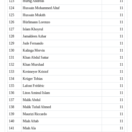
123
Hurtig Andreas
11
124
Hussain Mohammed Altaf
11
125
Hussain Mukith
11
126
Hürlimann Lorenzo
11
127
Islam Khoyrul
11
128
Jamaldeen Azhar
11
129
Jude Fernando
11
130
Kalinga Mervin
11
131
Khan Abdul Sattar
11
132
Khan Murshad
11
133
Kreimeyer Kristof
11
134
Krüger Tobias
11
135
Lafont Frédéric
11
136
Liton Aminul Islam
11
137
Malik Abdul
11
138
Malik Tufail Ahmed
11
139
Maurizi Riccardo
11
140
Miah Aftab
11
141
Miah Ala
11