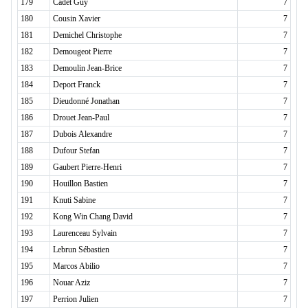
179
Cadet Guy
7
180
Cousin Xavier
7
181
Demichel Christophe
7
182
Demougeot Pierre
7
183
Demoulin Jean-Brice
7
184
Deport Franck
7
185
Dieudonné Jonathan
7
186
Drouet Jean-Paul
7
187
Dubois Alexandre
7
188
Dufour Stefan
7
189
Gaubert Pierre-Henri
7
190
Houillon Bastien
7
191
Knuti Sabine
7
192
Kong Win Chang David
7
193
Laurenceau Sylvain
7
194
Lebrun Sébastien
7
195
Marcos Abilio
7
196
Nouar Aziz
7
197
Perrion Julien
7