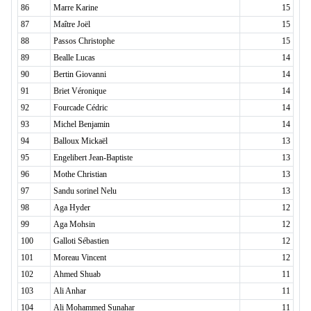
86
Marre Karine
15
87
Maître Joël
15
88
Passos Christophe
15
89
Bealle Lucas
14
90
Bertin Giovanni
14
91
Briet Véronique
14
92
Fourcade Cédric
14
93
Michel Benjamin
14
94
Balloux Mickaël
13
95
Engelibert Jean-Baptiste
13
96
Mothe Christian
13
97
Sandu sorinel Nelu
13
98
Aga Hyder
12
99
Aga Mohsin
12
100
Galloti Sébastien
12
101
Moreau Vincent
12
102
Ahmed Shuab
11
103
Ali Anhar
11
104
Ali Mohammed Sunahar
11