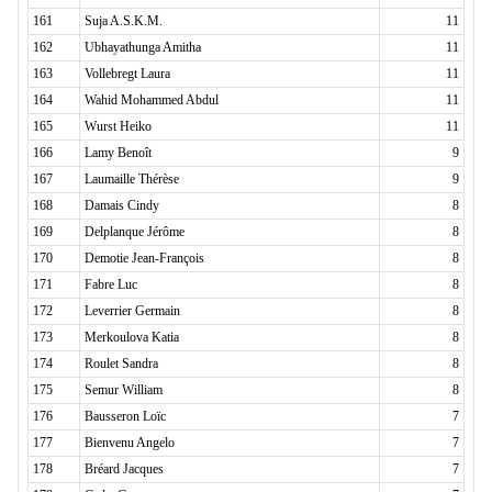
161
Suja A.S.K.M.
11
162
Ubhayathunga Amitha
11
163
Vollebregt Laura
11
164
Wahid Mohammed Abdul
11
165
Wurst Heiko
11
166
Lamy Benoît
9
167
Laumaille Thérèse
9
168
Damais Cindy
8
169
Delplanque Jérôme
8
170
Demotie Jean-François
8
171
Fabre Luc
8
172
Leverrier Germain
8
173
Merkoulova Katia
8
174
Roulet Sandra
8
175
Semur William
8
176
Bausseron Loïc
7
177
Bienvenu Angelo
7
178
Bréard Jacques
7