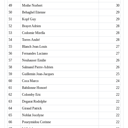
49
Mothe Norbert
30
50
Behaghel Etienne
29
51
Kopf Guy
29
52
Brayet Adrien
28
53
Codomie Mirella
28
54
Torres André
28
55
Blanch Jean-Louis
27
56
Fernandes Luciano
27
57
Neuhauser Emilie
26
58
Salmand Pierre-Adrien
26
59
Guillemin Jean-Jacques
25
60
Coca Marco
24
61
Babilonne Honoré
22
62
Colomby Eric
22
63
Degarat Rodolphe
22
64
Giraud Patrick
22
65
Noblat Jocelyne
22
66
Poueymidou Corinne
22