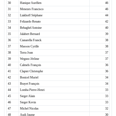
30
Hanique Aurélien
46
31
Menezes Francisco
46
32
Liakhoff Stéphane
44
33
Felizardo Renato
42
34
Behaghel Antoine
40
35
Jalabert Bernard
39
36
Cianarella Franck
38
37
Masson Cyrille
38
38
Torra Joan
37
39
Wegnez Jérôme
37
40
Calmels François
36
41
Clapier Christophe
36
42
Bonicel Muriel
34
43
Brayet François
34
44
Lomba Pierre-Henri
33
45
Sieger Alain
33
46
Sieger Kevin
33
47
Michel Nicolas
32
48
Audi Jaume
30