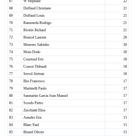
67
W Stéphane
22
68
Duffaud Christiane
21
69
Duffaud Louis
21
70
Ramoneda Rodrigo
21
71
Rivière Richard
21
72
Bonicel Laurent
20
73
Menezes Salrinho
20
74
Mom Dodo
20
75
Courtoud Eric
18
76
Cousot Thibault
18
77
Servel Jérémie
18
78
Bisi Francesco
17
79
Martinelli Paolo
17
80
Sanmartin Garcia Joan Manuel
17
81
Scordo Pietro
17
82
Zucchiatti Elisa
17
83
Amedro Eric
15
84
Blanc Paul
15
85
Brunel Olivier
15