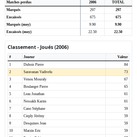
Matches perdus
2006
TOTAL
Marqués
297
297
Encaissés
675
675
Marqués (moy)
9.90
9.90
Encaissés (moy)
22.50
22.50
Classement - Joués (2006)
#
Joueur
Valeur
1
Dubois Pierre
84
2
Saravanan Vadivelu
73
3
Venou Mouraly
67
4
Boulanger Pierre
65
5
Leau Jonathan
61
6
Nessakh Karim
61
7
Cano Stéphane
59
8
Cieply Jérémy
59
9
Desquines Jean
59
10
Marzin Eric
59