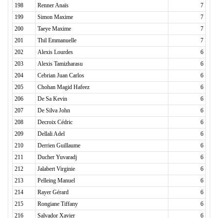
198
Renner Anaïs
7
199
Simon Maxime
7
200
Taeye Maxime
7
201
Thil Emmanuelle
7
202
Alexis Lourdes
6
203
Alexis Tamizharasu
6
204
Cebrian Juan Carlos
6
205
Chohan Magid Hafeez
6
206
De Sa Kevin
6
207
De Silva John
6
208
Decroix Cédric
6
209
Dellali Adel
6
210
Derrien Guillaume
6
211
Ducher Yuvaradj
6
212
Jalabert Virginie
6
213
Pelleing Manuel
6
214
Rayer Gérard
6
215
Rongiane Tiffany
6
216
Salvador Xavier
6