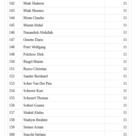
142
Miah Shaheen
11
143
Miah Shomsu
11
144
Motta Claudio
11
145
Mumit Abdul
11
146
Nauandish Abdullah
11
147
Ometto Dario
11
148
Peter Wolfgang
11
149
Polchow Dirk
11
150
Riegel Martin
11
151
Russo Christian
11
152
Sander Bernhard
11
153
Schee Van Der Pim
11
154
Scherrer Kurt
11
155
Scheuerl Thomas
11
156
Seibert Gunter
11
157
Shahid Abdus
11
158
Shahym Ibrahim
11
159
Steiner Armin
11
160
Stucchi Stefano
11