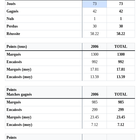
Joués
73
73
Gagnés
42
42
Nuls
1
1
Perdus
30
30
Réussite
58.22
58.22
Points (tous)
2006
TOTAL
Marqués
1300
1300
Encaissés
992
992
Marqués (moy)
17.81
17.81
Encaissés (moy)
13.59
13.59
Points
Matches gagnés
2006
TOTAL
Marqués
985
985
Encaissés
299
299
Marqués (moy)
23.45
23.45
Encaissés (moy)
7.12
7.12
Points