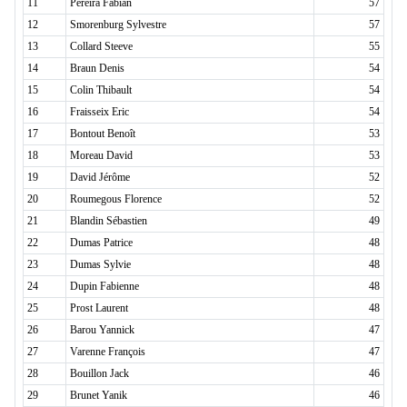
11
Pereira Fabian
57
12
Smorenburg Sylvestre
57
13
Collard Steeve
55
14
Braun Denis
54
15
Colin Thibault
54
16
Fraisseix Eric
54
17
Bontout Benoît
53
18
Moreau David
53
19
David Jérôme
52
20
Roumegous Florence
52
21
Blandin Sébastien
49
22
Dumas Patrice
48
23
Dumas Sylvie
48
24
Dupin Fabienne
48
25
Prost Laurent
48
26
Barou Yannick
47
27
Varenne François
47
28
Bouillon Jack
46
29
Brunet Yanik
46