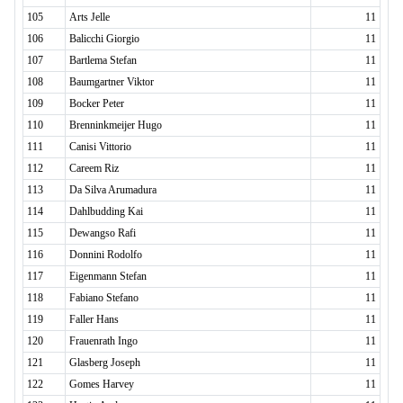
105
Arts Jelle
11
106
Balicchi Giorgio
11
107
Bartlema Stefan
11
108
Baumgartner Viktor
11
109
Bocker Peter
11
110
Brenninkmeijer Hugo
11
111
Canisi Vittorio
11
112
Careem Riz
11
113
Da Silva Arumadura
11
114
Dahlbudding Kai
11
115
Dewangso Rafi
11
116
Donnini Rodolfo
11
117
Eigenmann Stefan
11
118
Fabiano Stefano
11
119
Faller Hans
11
120
Frauenrath Ingo
11
121
Glasberg Joseph
11
122
Gomes Harvey
11