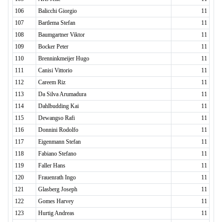
106
Balicchi Giorgio
11
107
Bartlema Stefan
11
108
Baumgartner Viktor
11
109
Bocker Peter
11
110
Brenninkmeijer Hugo
11
111
Canisi Vittorio
11
112
Careem Riz
11
113
Da Silva Arumadura
11
114
Dahlbudding Kai
11
115
Dewangso Rafi
11
116
Donnini Rodolfo
11
117
Eigenmann Stefan
11
118
Fabiano Stefano
11
119
Faller Hans
11
120
Frauenrath Ingo
11
121
Glasberg Joseph
11
122
Gomes Harvey
11
123
Hurtig Andreas
11