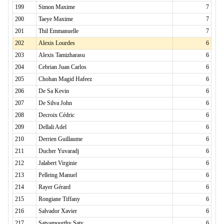
199
Simon Maxime
7
200
Taeye Maxime
7
201
Thil Emmanuelle
7
202
Alexis Lourdes
6
203
Alexis Tamizharasu
6
204
Cebrian Juan Carlos
6
205
Chohan Magid Hafeez
6
206
De Sa Kevin
6
207
De Silva John
6
208
Decroix Cédric
6
209
Dellali Adel
6
210
Derrien Guillaume
6
211
Ducher Yuvaradj
6
212
Jalabert Virginie
6
213
Pelleing Manuel
6
214
Rayer Gérard
6
215
Rongiane Tiffany
6
216
Salvador Xavier
6
217
Satyamourthy Saty
6