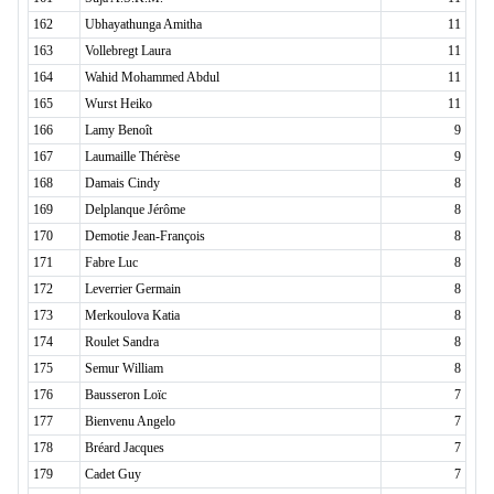
162
Ubhayathunga Amitha
11
163
Vollebregt Laura
11
164
Wahid Mohammed Abdul
11
165
Wurst Heiko
11
166
Lamy Benoît
9
167
Laumaille Thérèse
9
168
Damais Cindy
8
169
Delplanque Jérôme
8
170
Demotie Jean-François
8
171
Fabre Luc
8
172
Leverrier Germain
8
173
Merkoulova Katia
8
174
Roulet Sandra
8
175
Semur William
8
176
Bausseron Loïc
7
177
Bienvenu Angelo
7
178
Bréard Jacques
7
179
Cadet Guy
7