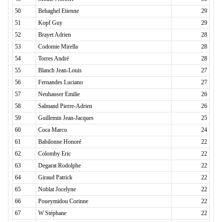
50
Behaghel Etienne
29
51
Kopf Guy
29
52
Brayet Adrien
28
53
Codomie Mirella
28
54
Torres André
28
55
Blanch Jean-Louis
27
56
Fernandes Luciano
27
57
Neuhauser Emilie
26
58
Salmand Pierre-Adrien
26
59
Guillemin Jean-Jacques
25
60
Coca Marco
24
61
Babilonne Honoré
22
62
Colomby Eric
22
63
Degarat Rodolphe
22
64
Giraud Patrick
22
65
Noblat Jocelyne
22
66
Poueymidou Corinne
22
67
W Stéphane
22