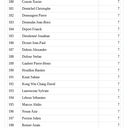
180
Cousin Xavier
7
181
Demichel Christophe
7
182
Demougeot Pierre
7
183
Demoulin Jean-Brice
7
184
Deport Franck
7
185
Dieudonné Jonathan
7
186
Drouet Jean-Paul
7
187
Dubois Alexandre
7
188
Dufour Stefan
7
189
Gaubert Pierre-Henri
7
190
Houillon Bastien
7
191
Knuti Sabine
7
192
Kong Win Chang David
7
193
Laurenceau Sylvain
7
194
Lebrun Sébastien
7
195
Marcos Abilio
7
196
Nouar Aziz
7
197
Perrion Julien
7
198
Renner Anaïs
7