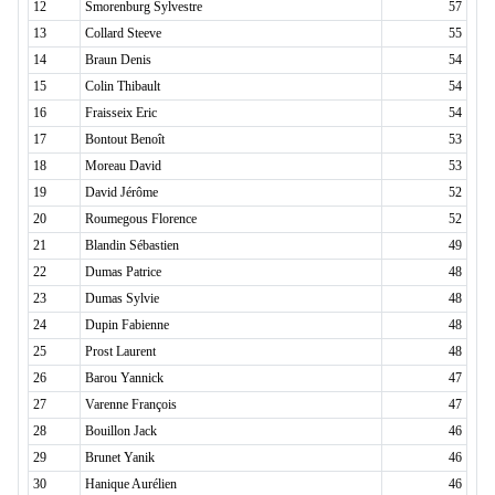
12
Smorenburg Sylvestre
57
13
Collard Steeve
55
14
Braun Denis
54
15
Colin Thibault
54
16
Fraisseix Eric
54
17
Bontout Benoît
53
18
Moreau David
53
19
David Jérôme
52
20
Roumegous Florence
52
21
Blandin Sébastien
49
22
Dumas Patrice
48
23
Dumas Sylvie
48
24
Dupin Fabienne
48
25
Prost Laurent
48
26
Barou Yannick
47
27
Varenne François
47
28
Bouillon Jack
46
29
Brunet Yanik
46
30
Hanique Aurélien
46