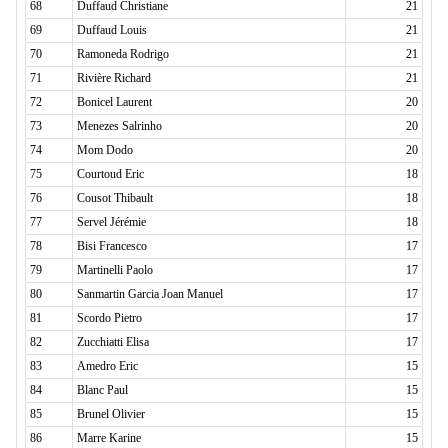
68
Duffaud Christiane
21
69
Duffaud Louis
21
70
Ramoneda Rodrigo
21
71
Rivière Richard
21
72
Bonicel Laurent
20
73
Menezes Salrinho
20
74
Mom Dodo
20
75
Courtoud Eric
18
76
Cousot Thibault
18
77
Servel Jérémie
18
78
Bisi Francesco
17
79
Martinelli Paolo
17
80
Sanmartin Garcia Joan Manuel
17
81
Scordo Pietro
17
82
Zucchiatti Elisa
17
83
Amedro Eric
15
84
Blanc Paul
15
85
Brunel Olivier
15
86
Marre Karine
15