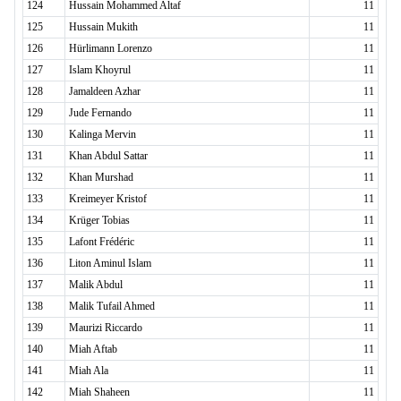
124
Hussain Mohammed Altaf
11
125
Hussain Mukith
11
126
Hürlimann Lorenzo
11
127
Islam Khoyrul
11
128
Jamaldeen Azhar
11
129
Jude Fernando
11
130
Kalinga Mervin
11
131
Khan Abdul Sattar
11
132
Khan Murshad
11
133
Kreimeyer Kristof
11
134
Krüger Tobias
11
135
Lafont Frédéric
11
136
Liton Aminul Islam
11
137
Malik Abdul
11
138
Malik Tufail Ahmed
11
139
Maurizi Riccardo
11
140
Miah Aftab
11
141
Miah Ala
11
142
Miah Shaheen
11