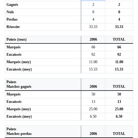
Gagnés
2
2
Nuls
0
0
Perdus
4
4
Réussite
33.33
33.33
Points (tous)
2006
TOTAL
Marqués
66
66
Encaissés
92
92
Marqués (moy)
11.00
11.00
Encaissés (moy)
15.33
15.33
Points
Matches gagnés
2006
TOTAL
Marqués
50
50
Encaissés
13
13
Marqués (moy)
25.00
25.00
Encaissés (moy)
6.50
6.50
Points
Matches perdus
2006
TOTAL