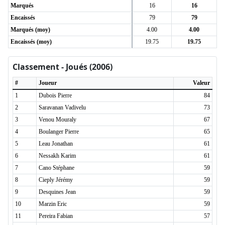
Marqués
16
16
Encaissés
79
79
Marqués (moy)
4.00
4.00
Encaissés (moy)
19.75
19.75
Classement - Joués (2006)
#
Joueur
Valeur
1
Dubois Pierre
84
2
Saravanan Vadivelu
73
3
Venou Mouraly
67
4
Boulanger Pierre
65
5
Leau Jonathan
61
6
Nessakh Karim
61
7
Cano Stéphane
59
8
Cieply Jérémy
59
9
Desquines Jean
59
10
Marzin Eric
59
11
Pereira Fabian
57