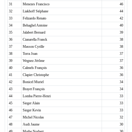
31
Menezes Francisco
46
32
Liakhoff Stéphane
44
33
Felizardo Renato
42
34
Behaghel Antoine
40
35
Jalabert Bernard
39
36
Cianarella Franck
38
37
Masson Cyrille
38
38
Torra Joan
37
39
Wegnez Jérôme
37
40
Calmels François
36
41
Clapier Christophe
36
42
Bonicel Muriel
34
43
Brayet François
34
44
Lomba Pierre-Henri
33
45
Sieger Alain
33
46
Sieger Kevin
33
47
Michel Nicolas
32
48
Audi Jaume
30
49
Mothe Norbert
30