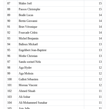
87
Maître Joël
15
88
Passos Christophe
15
89
Bealle Lucas
14
90
Bertin Giovanni
14
91
Briet Véronique
14
92
Fourcade Cédric
14
93
Michel Benjamin
14
94
Balloux Mickaël
13
95
Engelibert Jean-Baptiste
13
96
Mothe Christian
13
97
Sandu sorinel Nelu
13
98
Aga Hyder
12
99
Aga Mohsin
12
100
Galloti Sébastien
12
101
Moreau Vincent
12
102
Ahmed Shuab
11
103
Ali Anhar
11
104
Ali Mohammed Sunahar
11
105
Arts Jelle
11