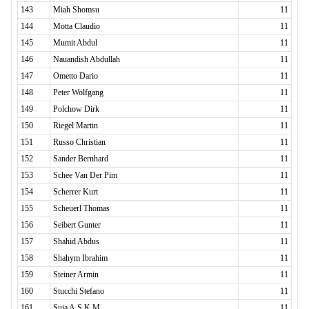
143
Miah Shomsu
11
144
Motta Claudio
11
145
Mumit Abdul
11
146
Nauandish Abdullah
11
147
Ometto Dario
11
148
Peter Wolfgang
11
149
Polchow Dirk
11
150
Riegel Martin
11
151
Russo Christian
11
152
Sander Bernhard
11
153
Schee Van Der Pim
11
154
Scherrer Kurt
11
155
Scheuerl Thomas
11
156
Seibert Gunter
11
157
Shahid Abdus
11
158
Shahym Ibrahim
11
159
Steiner Armin
11
160
Stucchi Stefano
11
161
Suja A.S.K.M.
11