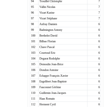
94
Trouillet Christophe
7
95
Vallin Nicolas
7
96
Vicart Karine
7
97
Vicart Stéphane
7
98
Anfray Damien
6
99
Badmington Antony
6
100
Berthelot David
6
101
Bilbao Florian
6
102
Chave Pascal
6
103
Courtoud Eric
6
104
Degarat Rodolphe
6
105
Demoulin Jean-Brice
6
106
Dondon Antoine
6
107
Echappe François-Xavier
6
108
Engelibert Jean-Baptiste
6
109
Fauconnet Gérôme
6
110
Guillemin Jean-Jacques
6
111
Haas Romain
6
112
Herment Cyril
6