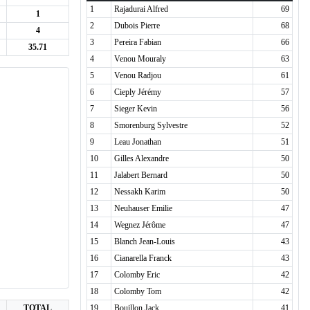
1
Rajadurai Alfred
69
1
2
Dubois Pierre
68
4
3
Pereira Fabian
66
35.71
4
Venou Mouraly
63
5
Venou Radjou
61
6
Cieply Jérémy
57
7
Sieger Kevin
56
8
Smorenburg Sylvestre
52
9
Leau Jonathan
51
10
Gilles Alexandre
50
11
Jalabert Bernard
50
12
Nessakh Karim
50
13
Neuhauser Emilie
47
14
Wegnez Jérôme
47
15
Blanch Jean-Louis
43
16
Cianarella Franck
43
17
Colomby Eric
42
18
Colomby Tom
42
TOTAL
19
Bouillon Jack
41