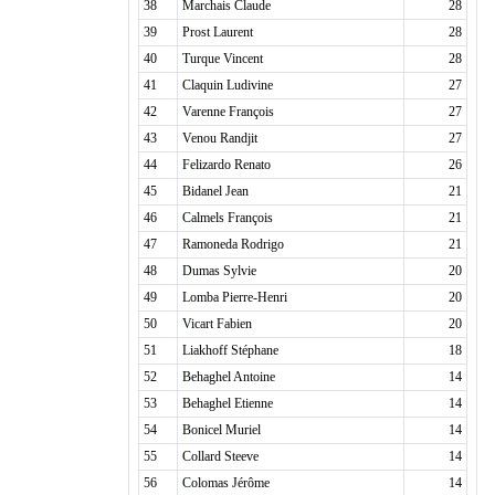
38
Marchais Claude
28
39
Prost Laurent
28
40
Turque Vincent
28
41
Claquin Ludivine
27
42
Varenne François
27
43
Venou Randjit
27
44
Felizardo Renato
26
45
Bidanel Jean
21
46
Calmels François
21
47
Ramoneda Rodrigo
21
48
Dumas Sylvie
20
49
Lomba Pierre-Henri
20
50
Vicart Fabien
20
51
Liakhoff Stéphane
18
52
Behaghel Antoine
14
53
Behaghel Etienne
14
54
Bonicel Muriel
14
55
Collard Steeve
14
56
Colomas Jérôme
14