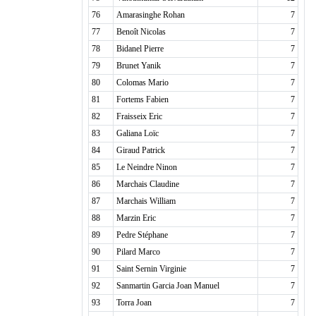
76
Amarasinghe Rohan
7
77
Benoît Nicolas
7
78
Bidanel Pierre
7
79
Brunet Yanik
7
80
Colomas Mario
7
81
Fortems Fabien
7
82
Fraisseix Eric
7
83
Galiana Loïc
7
84
Giraud Patrick
7
85
Le Neindre Ninon
7
86
Marchais Claudine
7
87
Marchais William
7
88
Marzin Eric
7
89
Pedre Stéphane
7
90
Pilard Marco
7
91
Saint Sernin Virginie
7
92
Sanmartin Garcia Joan Manuel
7
93
Torra Joan
7