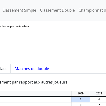
Classement Simple
Classement Double
Championnat d
e licence pour cette saison
tats
Matches de double
ssement par rapport aux autres joueurs.
2009
2013
1
6
0
2