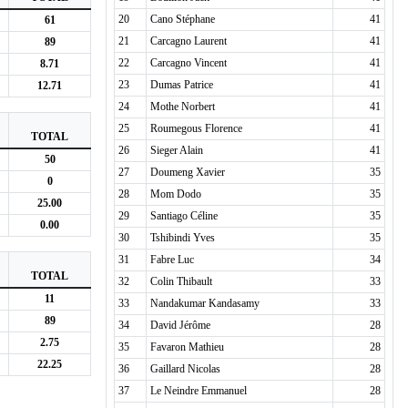
20
Cano Stéphane
41
61
21
Carcagno Laurent
41
89
22
Carcagno Vincent
41
8.71
23
Dumas Patrice
41
12.71
24
Mothe Norbert
41
25
Roumegous Florence
41
TOTAL
26
Sieger Alain
41
50
27
Doumeng Xavier
35
0
28
Mom Dodo
35
25.00
29
Santiago Céline
35
0.00
30
Tshibindi Yves
35
31
Fabre Luc
34
TOTAL
32
Colin Thibault
33
11
33
Nandakumar Kandasamy
33
89
34
David Jérôme
28
2.75
35
Favaron Mathieu
28
22.25
36
Gaillard Nicolas
28
37
Le Neindre Emmanuel
28