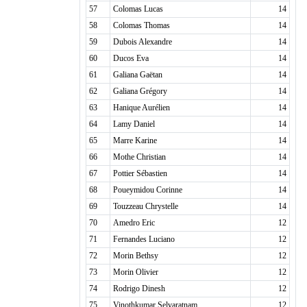
57
Colomas Lucas
14
58
Colomas Thomas
14
59
Dubois Alexandre
14
60
Ducos Eva
14
61
Galiana Gaëtan
14
62
Galiana Grégory
14
63
Hanique Aurélien
14
64
Lamy Daniel
14
65
Marre Karine
14
66
Mothe Christian
14
67
Pottier Sébastien
14
68
Poueymidou Corinne
14
69
Touzzeau Chrystelle
14
70
Amedro Eric
12
71
Fernandes Luciano
12
72
Morin Bethsy
12
73
Morin Olivier
12
74
Rodrigo Dinesh
12
75
Vinothkumar Selvaratnam
12