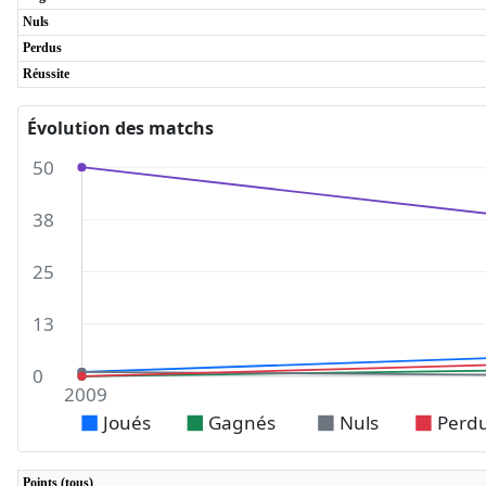
Nuls
Perdus
Réussite
Évolution des matchs
50
38
25
13
0
2009
Joués
Gagnés
Nuls
Perd
Points (tous)