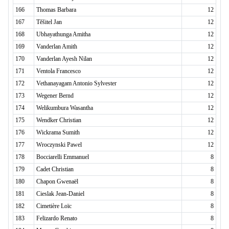
166
Thomas Barbara
12
167
Těšitel Jan
12
168
Ubhayathunga Amitha
12
169
Vanderlan Amith
12
170
Vanderlan Ayesh Nilan
12
171
Ventola Francesco
12
172
Vethanayagam Antonio Sylvester
12
173
Wegener Bernd
12
174
Welikumbura Wasantha
12
175
Wendker Christian
12
176
Wickrama Sumith
12
177
Wroczynski Pawel
12
178
Bocciarelli Emmanuel
8
179
Cadet Christian
8
180
Chapon Gwenaël
8
181
Cieslak Jean-Daniel
8
182
Cimetière Loïc
8
183
Felizardo Renato
8