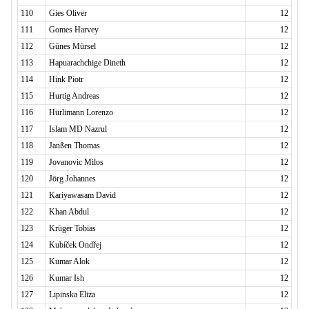
110
Gies Oliver
12
111
Gomes Harvey
12
112
Günes Mürsel
12
113
Hapuarachchige Dineth
12
114
Hink Piotr
12
115
Hurtig Andreas
12
116
Hürlimann Lorenzo
12
117
Islam MD Nazrul
12
118
Janßen Thomas
12
119
Jovanovic Milos
12
120
Jörg Johannes
12
121
Kariyawasam David
12
122
Khan Abdul
12
123
Krüger Tobias
12
124
Kubíček Ondřej
12
125
Kumar Alok
12
126
Kumar Ish
12
127
Lipinska Eliza
12