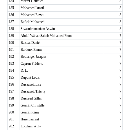
184
Merrer Gauthier
8
185
Mohamed Ismail
8
186
Mohamed Rizwi
8
187
Rafick Mohamed
8
188
Sivasubramaniam Aswin
8
189
Abdul Wahab Saheb Mohamed Feroz
7
190
Baissat Daniel
7
191
Bardoux Emma
7
192
Boulanger Jacques
7
193
Capron Frédéric
7
194
D. L.
7
195
Dupont Louis
7
196
Dusausoit Lise
7
197
Dusausoit Thierry
7
198
Dussaud Gilles
7
199
Gourin Christelle
7
200
Gourin Rémy
7
201
Huré Laurent
7
202
Lucchini Willy
7