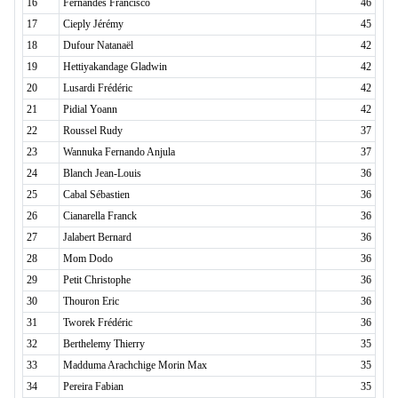
16
Fernandes Francisco
46
17
Cieply Jérémy
45
18
Dufour Natanaël
42
19
Hettiyakandage Gladwin
42
20
Lusardi Frédéric
42
21
Pidial Yoann
42
22
Roussel Rudy
37
23
Wannuka Fernando Anjula
37
24
Blanch Jean-Louis
36
25
Cabal Sébastien
36
26
Cianarella Franck
36
27
Jalabert Bernard
36
28
Mom Dodo
36
29
Petit Christophe
36
30
Thouron Eric
36
31
Tworek Frédéric
36
32
Berthelemy Thierry
35
33
Madduma Arachchige Morin Max
35
34
Pereira Fabian
35