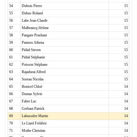
54
Dubois Pierre
15
55
Dubus Roland
15
56
Labe Jean-Claude
15
57
Malbrancq Jérôme
15
58
Pangare Prashant
15
59
Pantzos Athena
15
60
Pidial Steven
15
61
Pidial Stéphanie
15
62
Poisson Stéphane
15
63
Rajadurai Alfred
15
64
Soreau Nicolas
15
65
Bonicel Chloé
14
66
Dumas Sylvie
14
67
Fabre Luc
14
68
Gerbaut Patrick
14
69
Labussière Martin
14
70
Le Liard Frédéric
14
71
Mothe Christian
14