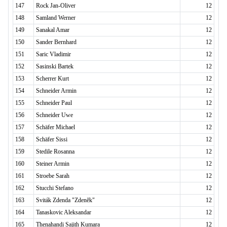
147
Rock Jan-Oliver
12
148
Samland Werner
12
149
Sanakal Amar
12
150
Sander Bernhard
12
151
Saric Vladimir
12
152
Sasinski Bartek
12
153
Scherrer Kurt
12
154
Schneider Armin
12
155
Schneider Paul
12
156
Schneider Uwe
12
157
Schäfer Michael
12
158
Schäfer Sissi
12
159
Stedile Rosanna
12
160
Steiner Armin
12
161
Stroebe Sarah
12
162
Stucchi Stefano
12
163
Sviták Zdenda "Zdeněk"
12
164
Tanaskovic Aleksandar
12
165
Thenahandi Sajith Kumara
12