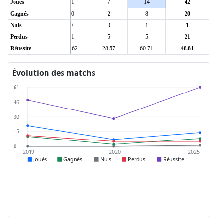
Joués
21
7
14
42
Gagnés
10
2
8
20
Nuls
0
0
1
1
Perdus
11
5
5
21
Réussite
47.62
28.57
60.71
48.81
Évolution des matchs
61
46
30
15
0
2019
2020
2025
Joués
Gagnés
Nuls
Perdus
Réussite