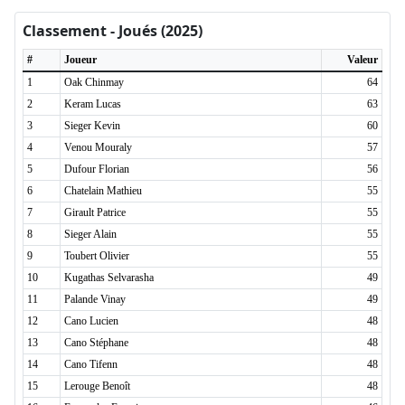
Classement - Joués (2025)
#
Joueur
Valeur
1
Oak Chinmay
64
2
Keram Lucas
63
3
Sieger Kevin
60
4
Venou Mouraly
57
5
Dufour Florian
56
6
Chatelain Mathieu
55
7
Girault Patrice
55
8
Sieger Alain
55
9
Toubert Olivier
55
10
Kugathas Selvarasha
49
11
Palande Vinay
49
12
Cano Lucien
48
13
Cano Stéphane
48
14
Cano Tifenn
48
15
Lerouge Benoît
48