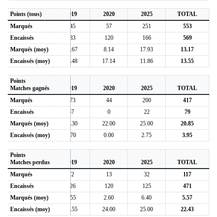
Points (tous)
2019
2020
2025
TOTAL
Marqués
245
57
251
553
Encaissés
283
120
166
569
Marqués (moy)
11.67
8.14
17.93
13.17
Encaissés (moy)
13.48
17.14
11.86
13.55
Points
Matches gagnés
2019
2020
2025
TOTAL
Marqués
173
44
200
417
Encaissés
57
0
22
79
Marqués (moy)
17.30
22.00
25.00
20.85
Encaissés (moy)
5.70
0.00
2.75
3.95
Points
Matches perdus
2019
2020
2025
TOTAL
Marqués
72
13
32
117
Encaissés
226
120
125
471
Marqués (moy)
6.55
2.60
6.40
5.57
Encaissés (moy)
20.55
24.00
25.00
22.43