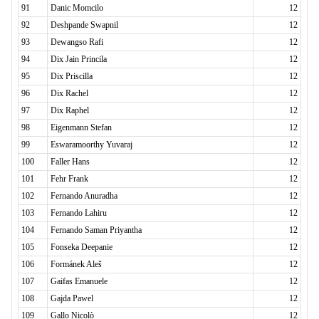
91
Danic Momcilo
12
92
Deshpande Swapnil
12
93
Dewangso Rafi
12
94
Dix Jain Princila
12
95
Dix Priscilla
12
96
Dix Rachel
12
97
Dix Raphel
12
98
Eigenmann Stefan
12
99
Eswaramoorthy Yuvaraj
12
100
Faller Hans
12
101
Fehr Frank
12
102
Fernando Anuradha
12
103
Fernando Lahiru
12
104
Fernando Saman Priyantha
12
105
Fonseka Deepanie
12
106
Formánek Aleš
12
107
Gaifas Emanuele
12
108
Gajda Pawel
12
109
Gallo Nicolò
12