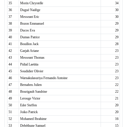
35
Morin Chrystelle
34
36
Dugué Nadège
30
37
Messeant Eric
30
38
Bozon Emmanuel
29
39
Ducos Eva
29
40
Dumas Patrice
29
41
Bouillon Jack
28
42
Garjah Ariane
23
43
Messeant Thomas
23
44
Pidial Laetitia
23
45
Soudidier Olivier
23
46
Warnakulasuriya Fernando Antoine
23
47
Bernabeu Julien
22
48
Bourigault Sandrine
22
49
Lerouge Victor
21
50
Eder Steffen
20
51
Joiko Patrick
20
52
Mohamed Ibrahime
16
53
Debéthune Samuel
15