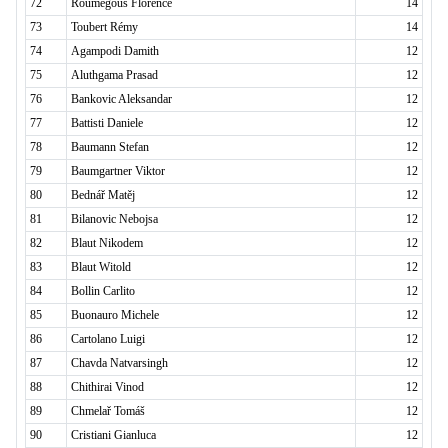
72
Roumegous Florence
14
73
Toubert Rémy
14
74
Agampodi Damith
12
75
Aluthgama Prasad
12
76
Bankovic Aleksandar
12
77
Battisti Daniele
12
78
Baumann Stefan
12
79
Baumgartner Viktor
12
80
Bednář Matěj
12
81
Bilanovic Nebojsa
12
82
Blaut Nikodem
12
83
Blaut Witold
12
84
Bollin Carlito
12
85
Buonauro Michele
12
86
Cartolano Luigi
12
87
Chavda Natvarsingh
12
88
Chithirai Vinod
12
89
Chmelař Tomáš
12
90
Cristiani Gianluca
12