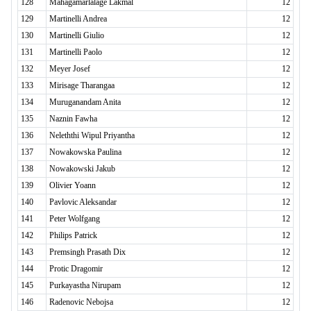
128
Mahagamarlalage Lakmal
12
129
Martinelli Andrea
12
130
Martinelli Giulio
12
131
Martinelli Paolo
12
132
Meyer Josef
12
133
Mirisage Tharangaa
12
134
Muruganandam Anita
12
135
Naznin Fawha
12
136
Neleththi Wipul Priyantha
12
137
Nowakowska Paulina
12
138
Nowakowski Jakub
12
139
Olivier Yoann
12
140
Pavlovic Aleksandar
12
141
Peter Wolfgang
12
142
Philips Patrick
12
143
Premsingh Prasath Dix
12
144
Protic Dragomir
12
145
Purkayastha Nirupam
12
146
Radenovic Nebojsa
12