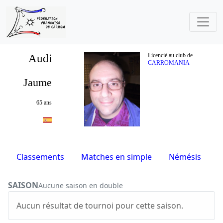
Audi
Licencié au club de
CARROMANIA
Jaume
65 ans
Classements
Matches en simple
Némésis
S
SAISON
Aucune saison en double
Aucun résultat de tournoi pour cette saison.