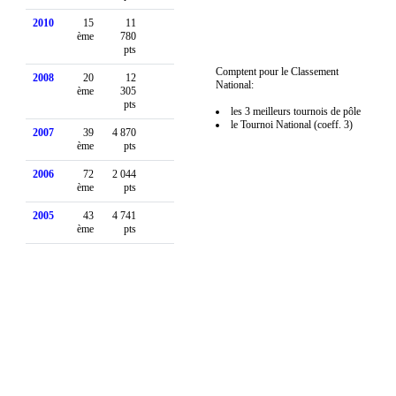
2010
15
11
ème
780
pts
Comptent pour le Classement
2008
20
12
National:
ème
305
pts
les 3 meilleurs tournois de pôle
le Tournoi National (coeff. 3)
2007
39
4 870
ème
pts
2006
72
2 044
ème
pts
2005
43
4 741
ème
pts