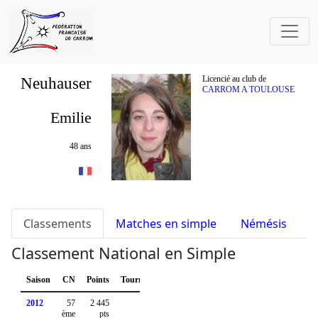
Neuhauser
Licencié au club de
CARROM A TOULOUSE
Emilie
48 ans
Classements
Matches en simple
Némésis
S
Classement National en Simple
Saison
CN
Points
Tournois
2012
57
2 445
ème
pts