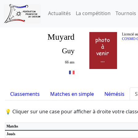
Actualités
La compétition
Tournois
Muyard
Licencié a
COSMO C
Guy
66 ans
Classements
Matches en simple
Némésis
S
💡 Cliquer sur une case pour afficher à droite votre cla
Matchs
Joués