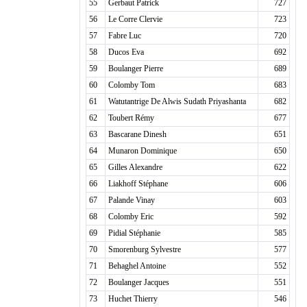
55
Gerbaut Patrick
727
56
Le Corre Clervie
723
57
Fabre Luc
720
58
Ducos Eva
692
59
Boulanger Pierre
689
60
Colomby Tom
683
61
Watutantrige De Alwis Sudath Priyashanta
682
62
Toubert Rémy
677
63
Bascarane Dinesh
651
64
Munaron Dominique
650
65
Gilles Alexandre
622
66
Liakhoff Stéphane
606
67
Palande Vinay
603
68
Colomby Eric
592
69
Pidial Stéphanie
585
70
Smorenburg Sylvestre
577
71
Behaghel Antoine
552
72
Boulanger Jacques
551
73
Huchet Thierry
546