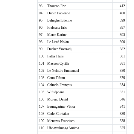
93
Thouron Eric
412
94
Dupin Fabienne
400
95
Behaghel Etienne
399
96
Fraisseix Eric
397
97
Marre Karine
395
98
Le Liard Nolan
390
99
Ducher Yuvaradj
382
100
Faller Hans
381
101
Masson Cyrille
381
102
Le Neindre Emmanuel
380
103
Cano Tifenn
379
104
Calmels François
354
105
W Stéphane
351
106
Moreau David
346
107
Baumgartner Viktor
341
108
Cadet Christian
339
109
Menezes Francisco
338
110
Ubhayathunga Amitha
325