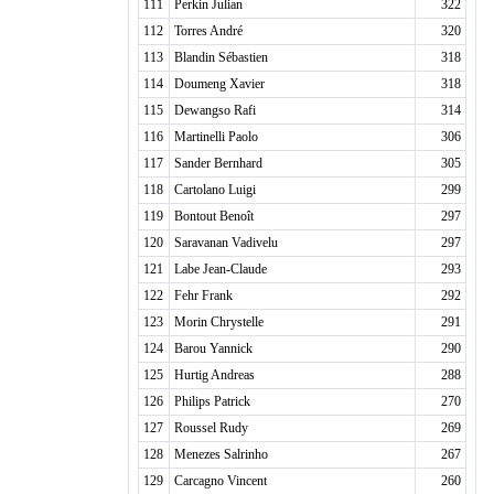
111
Perkin Julian
322
112
Torres André
320
113
Blandin Sébastien
318
114
Doumeng Xavier
318
115
Dewangso Rafi
314
116
Martinelli Paolo
306
117
Sander Bernhard
305
118
Cartolano Luigi
299
119
Bontout Benoît
297
120
Saravanan Vadivelu
297
121
Labe Jean-Claude
293
122
Fehr Frank
292
123
Morin Chrystelle
291
124
Barou Yannick
290
125
Hurtig Andreas
288
126
Philips Patrick
270
127
Roussel Rudy
269
128
Menezes Salrinho
267
129
Carcagno Vincent
260