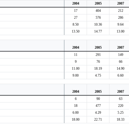
2004
2005
2007
17
404
212
27
576
286
8.50
10.36
9.64
13.50
14.77
13.00
2004
2005
2007
11
291
149
9
76
66
11.00
18.19
14.90
9.00
4.75
6.60
2004
2005
2007
6
90
63
18
477
220
6.00
4.29
5.25
18.00
22.71
18.33