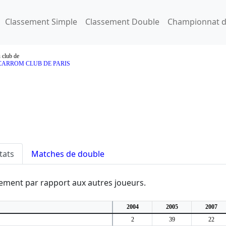
Classement Simple
Classement Double
Championnat d
u club de
ARROM CLUB DE PARIS
tats
Matches de double
ssement par rapport aux autres joueurs.
2004
2005
2007
2
39
22