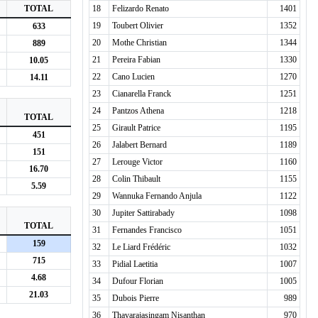
TOTAL
18
Felizardo Renato
1401
19
Toubert Olivier
1352
633
20
Mothe Christian
1344
889
21
Pereira Fabian
1330
10.05
22
Cano Lucien
1270
14.11
23
Cianarella Franck
1251
24
Pantzos Athena
1218
TOTAL
25
Girault Patrice
1195
451
26
Jalabert Bernard
1189
151
27
Lerouge Victor
1160
16.70
28
Colin Thibault
1155
5.59
29
Wannuka Fernando Anjula
1122
30
Jupiter Sattirabady
1098
TOTAL
31
Fernandes Francisco
1051
159
32
Le Liard Frédéric
1032
715
33
Pidial Laetitia
1007
4.68
34
Dufour Florian
1005
21.03
35
Dubois Pierre
989
36
Thavarajasingam Nisanthan
970