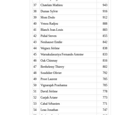
37
Chatelain Mathieu
943
38
Dumas Sylvie
916
39
Mom Dodo
912
40
Venou Radjou
888
41
Blanch Jean-Louis
883
42
Pidial Steven
855
43
Neuhauser Emilie
842
44
Wegnez Jérôme
838
45
Warnakulasuriya Fernando Antoine
833
46
Oak Chinmay
816
47
Berthelemy Thierry
802
48
Soudidier Olivier
792
49
Prost Laurent
785
50
Vignarajah Prashanna
785
51
David Jérôme
778
52
Garjah Ariane
773
53
Cabal Sébastien
771
54
Leau Jonathan
747