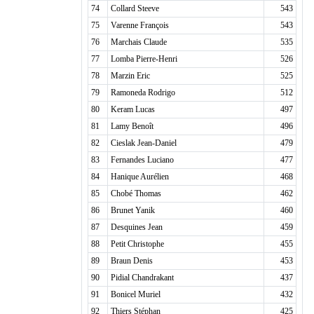
74
Collard Steeve
543
75
Varenne François
543
76
Marchais Claude
535
77
Lomba Pierre-Henri
526
78
Marzin Eric
525
79
Ramoneda Rodrigo
512
80
Keram Lucas
497
81
Lamy Benoît
496
82
Cieslak Jean-Daniel
479
83
Fernandes Luciano
477
84
Hanique Aurélien
468
85
Chobé Thomas
462
86
Brunet Yanik
460
87
Desquines Jean
459
88
Petit Christophe
455
89
Braun Denis
453
90
Pidial Chandrakant
437
91
Bonicel Muriel
432
92
Thiers Stéphan
425