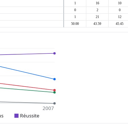
1
16
10
0
2
0
1
21
12
50.00
43.59
45.45
2007
us
Réussite