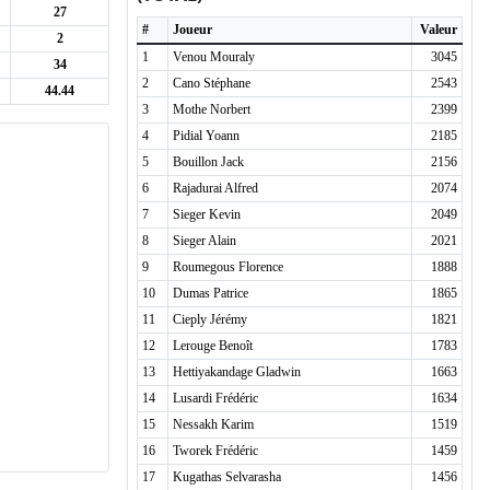
27
#
Joueur
Valeur
2
1
Venou Mouraly
3045
34
2
Cano Stéphane
2543
44.44
3
Mothe Norbert
2399
4
Pidial Yoann
2185
5
Bouillon Jack
2156
6
Rajadurai Alfred
2074
7
Sieger Kevin
2049
8
Sieger Alain
2021
9
Roumegous Florence
1888
10
Dumas Patrice
1865
11
Cieply Jérémy
1821
12
Lerouge Benoît
1783
13
Hettiyakandage Gladwin
1663
14
Lusardi Frédéric
1634
15
Nessakh Karim
1519
16
Tworek Frédéric
1459
17
Kugathas Selvarasha
1456