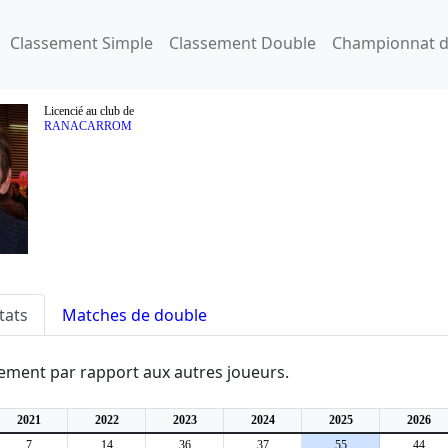
Classement Simple
Classement Double
Championnat d
Licencié au club de
RANACARROM
tats
Matches de double
ssement par rapport aux autres joueurs.
2021
2022
2023
2024
2025
2026
7
14
36
37
55
44