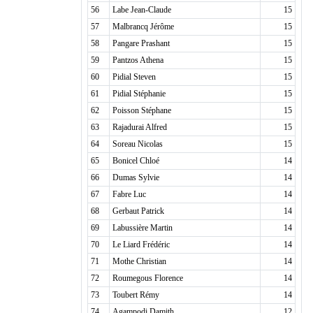
56
Labe Jean-Claude
15
57
Malbrancq Jérôme
15
58
Pangare Prashant
15
59
Pantzos Athena
15
60
Pidial Steven
15
61
Pidial Stéphanie
15
62
Poisson Stéphane
15
63
Rajadurai Alfred
15
64
Soreau Nicolas
15
65
Bonicel Chloé
14
66
Dumas Sylvie
14
67
Fabre Luc
14
68
Gerbaut Patrick
14
69
Labussière Martin
14
70
Le Liard Frédéric
14
71
Mothe Christian
14
72
Roumegous Florence
14
73
Toubert Rémy
14
74
Agampodi Damith
12