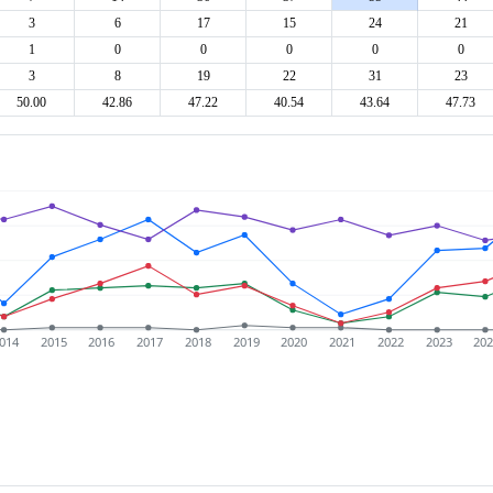
3
6
17
15
24
21
1
0
0
0
0
0
3
8
19
22
31
23
50.00
42.86
47.22
40.54
43.64
47.73
014
2015
2016
2017
2018
2019
2020
2021
2022
2023
20