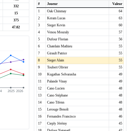
#
Joueur
Valeur
332
1
Oak Chinmay
64
15
2
Keram Lucas
63
375
3
Sieger Kevin
60
47.02
4
Venou Mouraly
57
5
Dufour Florian
56
6
Chatelain Mathieu
55
7
Girault Patrice
55
8
Sieger Alain
55
9
Toubert Olivier
55
10
Kugathas Selvarasha
49
11
Palande Vinay
49
12
Cano Lucien
48
24
2025
2026
13
Cano Stéphane
48
14
Cano Tifenn
48
15
Lerouge Benoît
48
16
Fernandes Francisco
46
17
Cieply Jérémy
45
18
Dufour Natanaël
42