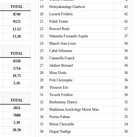
TOTAL
19
Hettiyakandage Gladwin
42
20
Lusardi Frédéric
42
8749
21
Pidial Yoann
42
9572
22
Roussel Rudy
37
12.12
23
Wannuka Fernando Anjula
37
13.26
24
Blanch Jean-Louis
36
25
Cabal Sébastien
36
TOTAL
26
Cianarella Franck
36
6558
27
Jalabert Bernard
36
1714
28
Mom Dodo
36
19.75
29
Petit Christophe
36
5.16
30
Thouron Eric
36
31
Tworek Frédéric
36
TOTAL
32
Berthelemy Thierry
35
2021
33
Madduma Arachchige Morin Max
35
7688
34
Pereira Fabian
35
5.39
35
Morin Chrystelle
34
20.50
36
Dugué Nadège
30