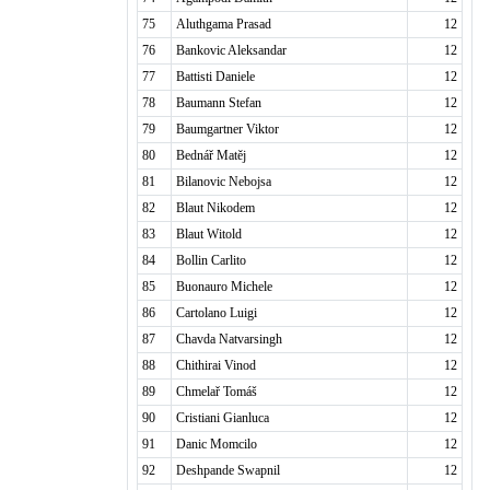
75
Aluthgama Prasad
12
76
Bankovic Aleksandar
12
77
Battisti Daniele
12
78
Baumann Stefan
12
79
Baumgartner Viktor
12
80
Bednář Matěj
12
81
Bilanovic Nebojsa
12
82
Blaut Nikodem
12
83
Blaut Witold
12
84
Bollin Carlito
12
85
Buonauro Michele
12
86
Cartolano Luigi
12
87
Chavda Natvarsingh
12
88
Chithirai Vinod
12
89
Chmelař Tomáš
12
90
Cristiani Gianluca
12
91
Danic Momcilo
12
92
Deshpande Swapnil
12