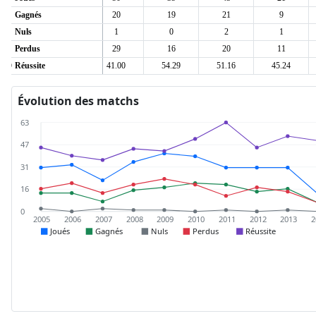
18
Gagnés
19
20
19
21
9
1
Nuls
1
1
0
2
1
14
Perdus
21
29
16
20
11
56.06
Réussite
47.56
41.00
54.29
51.16
45.24
Évolution des matchs
63
47
31
16
0
2005
2006
2007
2008
2009
2010
2011
2012
2013
2
Joués
Gagnés
Nuls
Perdus
Réussite