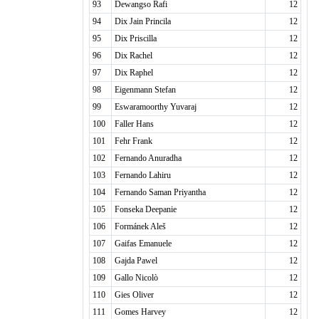
93
Dewangso Rafi
12
94
Dix Jain Princila
12
95
Dix Priscilla
12
96
Dix Rachel
12
97
Dix Raphel
12
98
Eigenmann Stefan
12
99
Eswaramoorthy Yuvaraj
12
100
Faller Hans
12
101
Fehr Frank
12
102
Fernando Anuradha
12
103
Fernando Lahiru
12
104
Fernando Saman Priyantha
12
105
Fonseka Deepanie
12
106
Formánek Aleš
12
107
Gaifas Emanuele
12
108
Gajda Pawel
12
109
Gallo Nicolò
12
110
Gies Oliver
12
111
Gomes Harvey
12