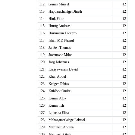
112
Günes Mürsel
12
113
Hapuarachchige Dineth
12
114
Hink Piotr
12
115
Hurtig Andreas
12
116
Hürlimann Lorenzo
12
117
Islam MD Nazrul
12
118
Janßen Thomas
12
119
Jovanovic Milos
12
120
Jörg Johannes
12
121
Kariyawasam David
12
122
Khan Abdul
12
123
Krüger Tobias
12
124
Kubíček Ondřej
12
125
Kumar Alok
12
126
Kumar Ish
12
127
Lipinska Eliza
12
128
Mahagamarlalage Lakmal
12
129
Martinelli Andrea
12
130
Martinelli Giulio
12