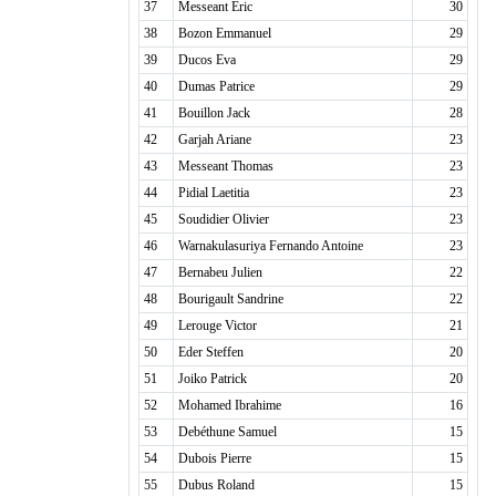
37
Messeant Eric
30
38
Bozon Emmanuel
29
39
Ducos Eva
29
40
Dumas Patrice
29
41
Bouillon Jack
28
42
Garjah Ariane
23
43
Messeant Thomas
23
44
Pidial Laetitia
23
45
Soudidier Olivier
23
46
Warnakulasuriya Fernando Antoine
23
47
Bernabeu Julien
22
48
Bourigault Sandrine
22
49
Lerouge Victor
21
50
Eder Steffen
20
51
Joiko Patrick
20
52
Mohamed Ibrahime
16
53
Debéthune Samuel
15
54
Dubois Pierre
15
55
Dubus Roland
15