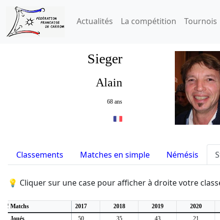
Actualités
La compétition
Tournois
Sieger
Alain
68 ans
Classements
Matches en simple
Némésis
S
💡 Cliquer sur une case pour afficher à droite votre cla
2015
Matchs
2016
2017
2018
2019
2020
33
Joués
41
50
35
43
21