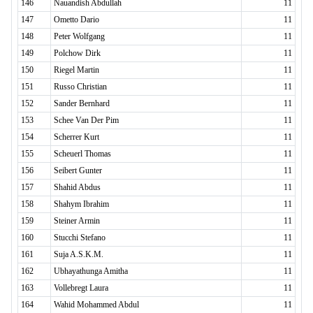
146
Nauandish Abdullah
11
147
Ometto Dario
11
148
Peter Wolfgang
11
149
Polchow Dirk
11
150
Riegel Martin
11
151
Russo Christian
11
152
Sander Bernhard
11
153
Schee Van Der Pim
11
154
Scherrer Kurt
11
155
Scheuerl Thomas
11
156
Seibert Gunter
11
157
Shahid Abdus
11
158
Shahym Ibrahim
11
159
Steiner Armin
11
160
Stucchi Stefano
11
161
Suja A.S.K.M.
11
162
Ubhayathunga Amitha
11
163
Vollebregt Laura
11
164
Wahid Mohammed Abdul
11