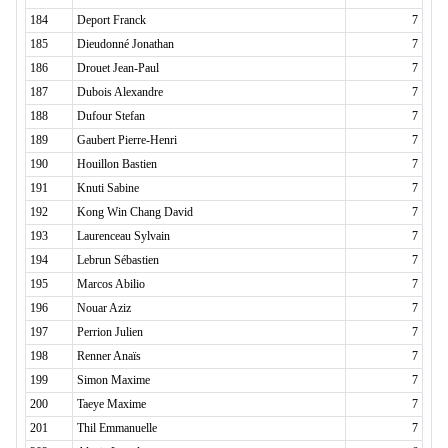
184
Deport Franck
7
185
Dieudonné Jonathan
7
186
Drouet Jean-Paul
7
187
Dubois Alexandre
7
188
Dufour Stefan
7
189
Gaubert Pierre-Henri
7
190
Houillon Bastien
7
191
Knuti Sabine
7
192
Kong Win Chang David
7
193
Laurenceau Sylvain
7
194
Lebrun Sébastien
7
195
Marcos Abilio
7
196
Nouar Aziz
7
197
Perrion Julien
7
198
Renner Anaïs
7
199
Simon Maxime
7
200
Taeye Maxime
7
201
Thil Emmanuelle
7