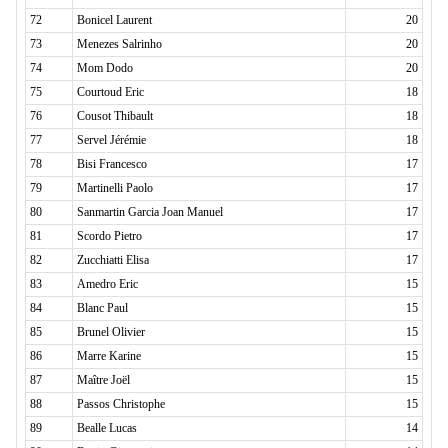
72
Bonicel Laurent
20
73
Menezes Salrinho
20
74
Mom Dodo
20
75
Courtoud Eric
18
76
Cousot Thibault
18
77
Servel Jérémie
18
78
Bisi Francesco
17
79
Martinelli Paolo
17
80
Sanmartin Garcia Joan Manuel
17
81
Scordo Pietro
17
82
Zucchiatti Elisa
17
83
Amedro Eric
15
84
Blanc Paul
15
85
Brunel Olivier
15
86
Marre Karine
15
87
Maître Joël
15
88
Passos Christophe
15
89
Bealle Lucas
14