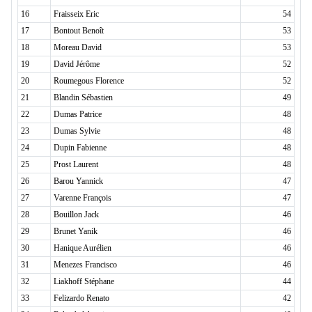
16
Fraisseix Eric
54
17
Bontout Benoît
53
18
Moreau David
53
19
David Jérôme
52
20
Roumegous Florence
52
21
Blandin Sébastien
49
22
Dumas Patrice
48
23
Dumas Sylvie
48
24
Dupin Fabienne
48
25
Prost Laurent
48
26
Barou Yannick
47
27
Varenne François
47
28
Bouillon Jack
46
29
Brunet Yanik
46
30
Hanique Aurélien
46
31
Menezes Francisco
46
32
Liakhoff Stéphane
44
33
Felizardo Renato
42