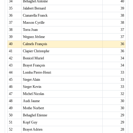
34
Behaghel Antoine
40
35
Jalabert Bernard
39
36
Cianarella Franck
38
37
Masson Cyrille
38
38
Torra Joan
37
39
Wegnez Jérôme
37
40
Calmels François
36
41
Clapier Christophe
36
42
Bonicel Muriel
34
43
Brayet François
34
44
Lomba Pierre-Henri
33
45
Sieger Alain
33
46
Sieger Kevin
33
47
Michel Nicolas
32
48
Audi Jaume
30
49
Mothe Norbert
30
50
Behaghel Etienne
29
51
Kopf Guy
29
52
Brayet Adrien
28