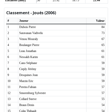
4
Encaissés (moy)
20.33
23.36
21.92
18.75
21.44
Classement - Joués (2006)
#
Joueur
Valeur
1
Dubois Pierre
84
2
Saravanan Vadivelu
73
3
Venou Mouraly
67
4
Boulanger Pierre
65
5
Leau Jonathan
61
6
Nessakh Karim
61
7
Cano Stéphane
59
8
Cieply Jérémy
59
9
Desquines Jean
59
10
Marzin Eric
59
11
Pereira Fabian
57
12
Smorenburg Sylvestre
57
13
Collard Steeve
55
14
Braun Denis
54
15
Colin Thibault
54