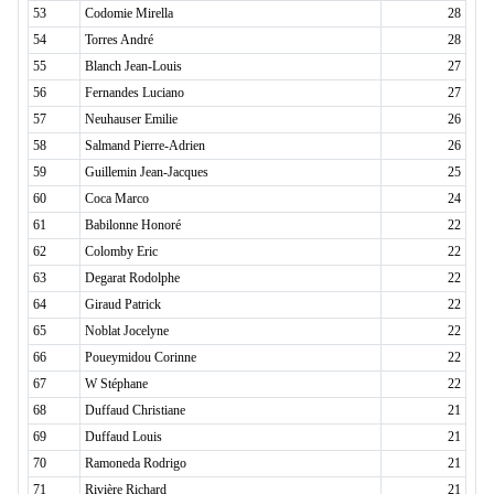
53
Codomie Mirella
28
54
Torres André
28
55
Blanch Jean-Louis
27
56
Fernandes Luciano
27
57
Neuhauser Emilie
26
58
Salmand Pierre-Adrien
26
59
Guillemin Jean-Jacques
25
60
Coca Marco
24
61
Babilonne Honoré
22
62
Colomby Eric
22
63
Degarat Rodolphe
22
64
Giraud Patrick
22
65
Noblat Jocelyne
22
66
Poueymidou Corinne
22
67
W Stéphane
22
68
Duffaud Christiane
21
69
Duffaud Louis
21
70
Ramoneda Rodrigo
21
71
Rivière Richard
21