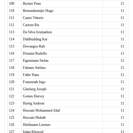
109
Bocker Peter
11
110
Brenninkmeijer Hugo
11
111
Canisi Vittorio
11
112
Careem Riz
11
113
Da Silva Arumadura
11
114
Dahlbudding Kai
11
115
Dewangso Rafi
11
116
Donnini Rodolfo
11
117
Eigenmann Stefan
11
118
Fabiano Stefano
11
119
Faller Hans
11
120
Frauenrath Ingo
11
121
Glasberg Joseph
11
122
Gomes Harvey
11
123
Hurtig Andreas
11
124
Hussain Mohammed Altaf
11
125
Hussain Mukith
11
126
Hürlimann Lorenzo
11
127
Islam Khoyrul
11