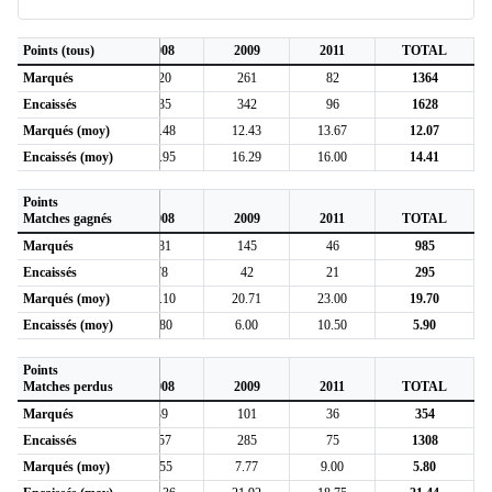
6
Points (tous)
2007
2008
2009
2011
TOTAL
Marqués
367
220
261
82
1364
Encaissés
376
335
342
96
1628
6
Marqués (moy)
12.66
10.48
12.43
13.67
12.07
1
Encaissés (moy)
12.97
15.95
16.29
16.00
14.41
Points
6
Matches gagnés
2007
2008
2009
2011
TOTAL
Marqués
279
181
145
46
985
Encaissés
71
78
42
21
295
5
Marqués (moy)
19.93
18.10
20.71
23.00
19.70
8
Encaissés (moy)
5.07
7.80
6.00
10.50
5.90
Points
6
Matches perdus
2007
2008
2009
2011
TOTAL
Marqués
88
39
101
36
354
Encaissés
305
257
285
75
1308
0
Marqués (moy)
5.87
3.55
7.77
9.00
5.80