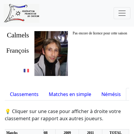
Calmels
Pas encore de licence pour cette saison
François
Classements
Matches en simple
Némésis
S
💡 Cliquer sur une case pour afficher à droite votre
classement par rapport aux autres joueurs.
6
Matchs
2007
2008
2009
2011
TOTAL