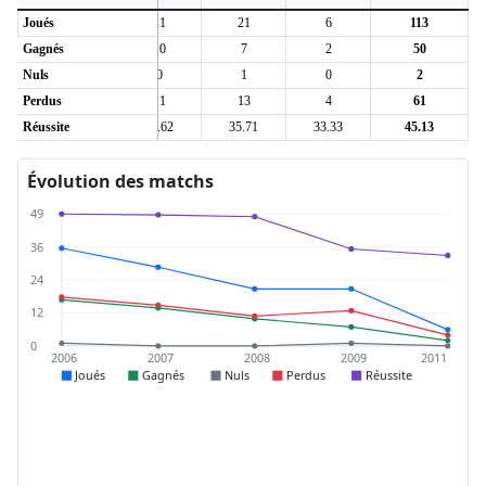
Joués
29
21
21
6
113
Gagnés
14
10
7
2
50
Nuls
0
0
1
0
2
Perdus
15
11
13
4
61
1
Réussite
48.28
47.62
35.71
33.33
45.13
Évolution des matchs
49
36
24
12
0
2006
2007
2008
2009
2011
Joués
Gagnés
Nuls
Perdus
Réussite