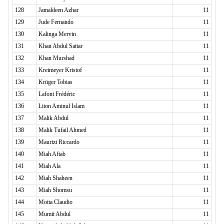
128
Jamaldeen Azhar
11
129
Jude Fernando
11
130
Kalinga Mervin
11
131
Khan Abdul Sattar
11
132
Khan Murshad
11
133
Kreimeyer Kristof
11
134
Krüger Tobias
11
135
Lafont Frédéric
11
136
Liton Aminul Islam
11
137
Malik Abdul
11
138
Malik Tufail Ahmed
11
139
Maurizi Riccardo
11
140
Miah Aftab
11
141
Miah Ala
11
142
Miah Shaheen
11
143
Miah Shomsu
11
144
Motta Claudio
11
145
Mumit Abdul
11