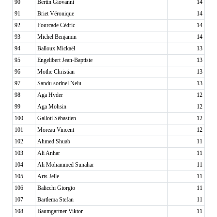
90
Bertin Giovanni
14
91
Briet Véronique
14
92
Fourcade Cédric
14
93
Michel Benjamin
14
94
Balloux Mickaël
13
95
Engelibert Jean-Baptiste
13
96
Mothe Christian
13
97
Sandu sorinel Nelu
13
98
Aga Hyder
12
99
Aga Mohsin
12
100
Galloti Sébastien
12
101
Moreau Vincent
12
102
Ahmed Shuab
11
103
Ali Anhar
11
104
Ali Mohammed Sunahar
11
105
Arts Jelle
11
106
Balicchi Giorgio
11
107
Bartlema Stefan
11
108
Baumgartner Viktor
11