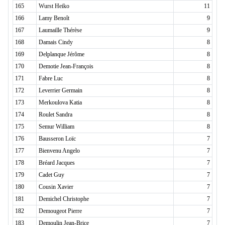
165
Wurst Heiko
11
166
Lamy Benoît
9
167
Laumaille Thérèse
9
168
Damais Cindy
8
169
Delplanque Jérôme
8
170
Demotie Jean-François
8
171
Fabre Luc
8
172
Leverrier Germain
8
173
Merkoulova Katia
8
174
Roulet Sandra
8
175
Semur William
8
176
Bausseron Loïc
7
177
Bienvenu Angelo
7
178
Bréard Jacques
7
179
Cadet Guy
7
180
Cousin Xavier
7
181
Demichel Christophe
7
182
Demougeot Pierre
7
183
Demoulin Jean-Brice
7