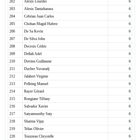
202
Alexis Lourdes
6
203
Alexis Tamizharasu
6
204
Cebrian Juan Carlos
6
205
Chohan Magid Hafeez
6
206
De Sa Kevin
6
207
De Silva John
6
208
Decroix Cédric
6
209
Dellali Adel
6
210
Derrien Guillaume
6
211
Ducher Yuvaradj
6
212
Jalabert Virginie
6
213
Pelleing Manuel
6
214
Rayer Gérard
6
215
Rongiane Tiffany
6
216
Salvador Xavier
6
217
Satyamourthy Saty
6
218
Sharma Vijay
6
219
Telias Olivier
6
220
Touzzeau Chrystelle
6