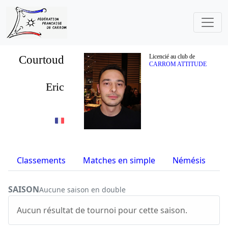
Courtoud
Licencié au club de
CARROM ATTITUDE
Eric
Classements
Matches en simple
Némésis
S
SAISON
Aucune saison en double
Aucun résultat de tournoi pour cette saison.