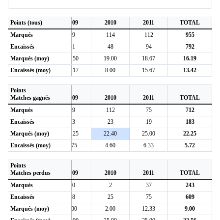
6
Points (tous)
2007
2009
2010
2011
TOTAL
Marqués
121
99
114
112
955
Encaissés
109
61
48
94
792
1
Marqués (moy)
15.13
16.50
19.00
18.67
16.19
2
Encaissés (moy)
13.63
10.17
8.00
15.67
13.42
Points
6
Matches gagnés
2007
2009
2010
2011
TOTAL
Marqués
85
89
112
75
712
Encaissés
19
23
23
19
183
3
Marqués (moy)
21.25
22.25
22.40
25.00
22.25
5
Encaissés (moy)
4.75
5.75
4.60
6.33
5.72
Points
6
Matches perdus
2007
2009
2010
2011
TOTAL
Marqués
36
10
2
37
243
Encaissés
90
38
25
75
609
0
Marqués (moy)
9.00
5.00
2.00
12.33
9.00