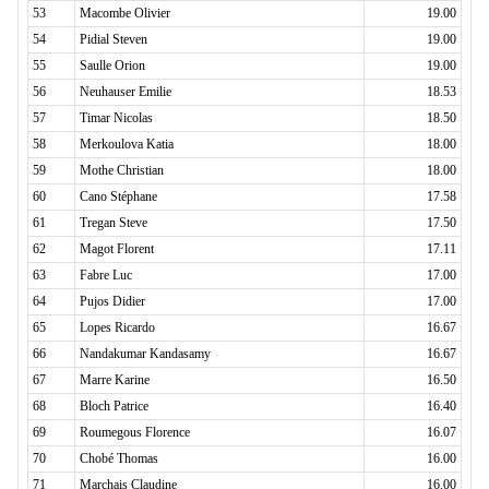
53
Macombe Olivier
19.00
54
Pidial Steven
19.00
55
Saulle Orion
19.00
56
Neuhauser Emilie
18.53
57
Timar Nicolas
18.50
58
Merkoulova Katia
18.00
59
Mothe Christian
18.00
60
Cano Stéphane
17.58
61
Tregan Steve
17.50
62
Magot Florent
17.11
63
Fabre Luc
17.00
64
Pujos Didier
17.00
65
Lopes Ricardo
16.67
66
Nandakumar Kandasamy
16.67
67
Marre Karine
16.50
68
Bloch Patrice
16.40
69
Roumegous Florence
16.07
70
Chobé Thomas
16.00
71
Marchais Claudine
16.00