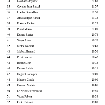
34
Liakhoff Stéphane
21.88
35
Cavalier Jean-Pascal
21.57
36
Lomba Pierre-Henri
21.50
37
Amarasinghe Rohan
21.33
38
Fortems Fabien
21.22
39
Pilard Marco
21.00
40
Dumas Patrice
20.74
41
Sieger Alain
20.70
42
Mothe Norbert
20.68
43
Jalabert Bernard
20.50
44
Prost Laurent
20.42
45
Bidanel Jean
20.33
46
Dumas Sylvie
20.11
47
Degarat Rodolphe
20.00
48
Masson Cyrille
20.00
49
Favaron Mathieu
19.67
50
Le Neindre Emmanuel
19.50
51
Vicart Fabien
19.33
52
Colin Thibault
19.00