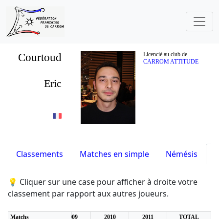
Courtoud
Licencié au club de
CARROM ATTITUDE
Eric
Classements
Matches en simple
Némésis
S
💡 Cliquer sur une case pour afficher à droite votre
classement par rapport aux autres joueurs.
6
Matchs
2007
2009
2010
2011
TOTAL