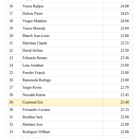
16
Venou Radjou
24.08
17
Dubois Pierre
24.05
18
Viogne Matthieu
24.00
19
Venou Mouraly
23.94
20
Blanch Jean-Louis
23.60
21
Marchais Claude
23.55
22
David Jérôme
23.50
23
Felizardo Renato
23.36
24
Leau Jonathan
23.00
25
Paredes Franck
23.00
26
Ramoneda Rodrigo
23.00
27
Sieger Kevin
22.70
28
Nessakh Karim
22.45
29
Courtoud Eric
22.40
30
Fernandes Luciano
22.33
31
Bouillon Jack
22.00
32
Martinez Jose
22.00
33
Rodriguez William
22.00