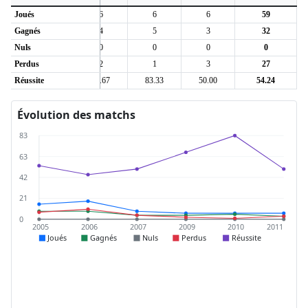
Joués
8
6
6
6
59
Gagnés
4
4
5
3
32
Nuls
0
0
0
0
0
Perdus
4
2
1
3
27
4
Réussite
50.00
66.67
83.33
50.00
54.24
Évolution des matchs
83
63
42
21
0
2005
2006
2007
2009
2010
2011
Joués
Gagnés
Nuls
Perdus
Réussite