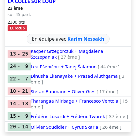
LA COLLE SUR LOUP
23 ème
sur 45 part.
2300 pts
Eurocup
En équipe avec
Karim Nessakh
Kacper Grzegorczuk + Magdalena
13
-
25
Szczepaniak
[ 27 ème ]
Lea Pšeničnik + Tadej Šalamun
[ 44 ème ]
24
-
9
Dinusha Ekanayake + Prasad Aluthgama
[ 31
22
-
7
ème ]
Stefan Baumann + Oliver Gies
[ 17 ème ]
10
-
21
Tharangaa Mirisage + Francesco Ventola
[ 15
14
-
18
ème ]
Frédéric Lusardi + Frédéric Tworek
[ 37 ème ]
15
-
9
Olivier Soudidier + Cyrus Skaria
[ 26 ème ]
20
-
14