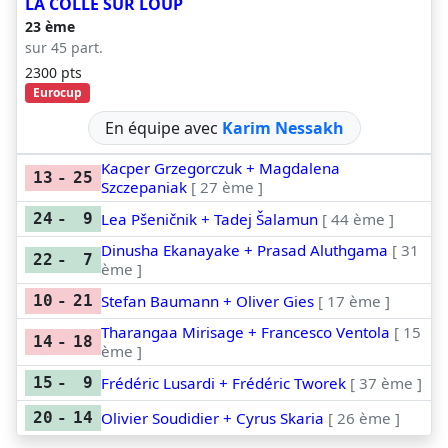
LA COLLE SUR LOUP
23 ème
sur 45 part.
2300 pts
Eurocup
En équipe avec
Karim Nessakh
Kacper Grzegorczuk + Magdalena
13
-
25
Szczepaniak
[ 27 ème ]
Lea Pšeničnik + Tadej Šalamun
[ 44 ème ]
24
-
9
Dinusha Ekanayake + Prasad Aluthgama
[ 31
22
-
7
ème ]
Stefan Baumann + Oliver Gies
[ 17 ème ]
10
-
21
Tharangaa Mirisage + Francesco Ventola
[ 15
14
-
18
ème ]
Frédéric Lusardi + Frédéric Tworek
[ 37 ème ]
15
-
9
Olivier Soudidier + Cyrus Skaria
[ 26 ème ]
20
-
14