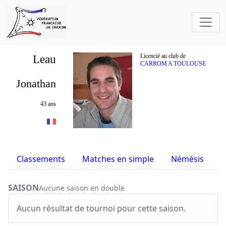
Leau
Licencié au club de
CARROM A TOULOUSE
Jonathan
43 ans
Classements
Matches en simple
Némésis
S
SAISON
Aucune saison en double
Aucun résultat de tournoi pour cette saison.