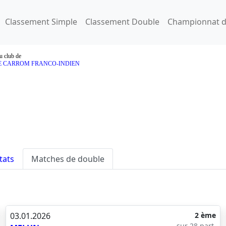
Classement Simple
Classement Double
Championnat d
u club de
E CARROM FRANCO-INDIEN
tats
Matches de double
03.01.2026
2 ème
sur 28 part.