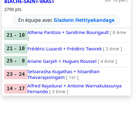
BIACHE-SAINT-VAAST
2790 pts
En équipe avec
Gladwin Hettiyakandage
Athena Pantzos + Sandrine Bourigault
[ 8 ème
21
-
10
]
Frédéric Lusardi + Frédéric Tworek
[ 2 ème ]
21
-
10
Ariane Garjah + Hugues Roussel
[ 4 ème ]
25
-
0
Selvarasha Kugathas + Nisanthan
23
-
24
Thavarajasingam
[ 1er ]
Alfred Rajadurai + Antoine Warnakulasuriya
14
-
17
Fernando
[ 3 ème ]