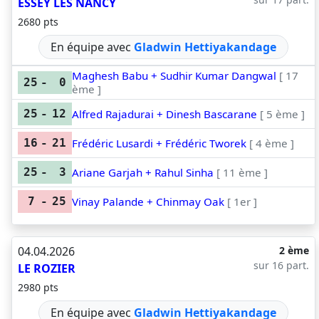
ESSEY LES NANCY
2680 pts
En équipe avec
Gladwin Hettiyakandage
Maghesh Babu + Sudhir Kumar Dangwal
[ 17
25
-
0
ème ]
Alfred Rajadurai + Dinesh Bascarane
[ 5 ème ]
25
-
12
Frédéric Lusardi + Frédéric Tworek
[ 4 ème ]
16
-
21
Ariane Garjah + Rahul Sinha
[ 11 ème ]
25
-
3
Vinay Palande + Chinmay Oak
[ 1er ]
7
-
25
04.04.2026
2 ème
sur 16 part.
LE ROZIER
2980 pts
En équipe avec
Gladwin Hettiyakandage