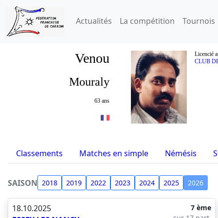
Actualités
La compétition
Tournois
Venou
Licencié a
CLUB D
Mouraly
63 ans
Classements
Matches en simple
Némésis
S
SAISON
2018
2019
2022
2023
2024
2025
2026
18.10.2025
7 ème
sur 17 part.