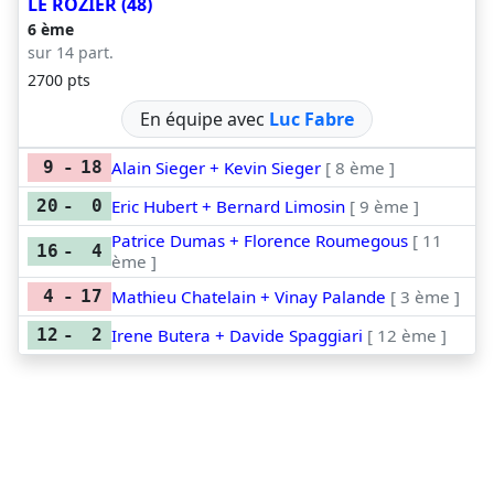
LE ROZIER (48)
6 ème
sur 14 part.
2700 pts
En équipe avec
Luc Fabre
Alain Sieger + Kevin Sieger
[ 8 ème ]
9
-
18
Eric Hubert + Bernard Limosin
[ 9 ème ]
20
-
0
Patrice Dumas + Florence Roumegous
[ 11
16
-
4
ème ]
Mathieu Chatelain + Vinay Palande
[ 3 ème ]
4
-
17
Irene Butera + Davide Spaggiari
[ 12 ème ]
12
-
2