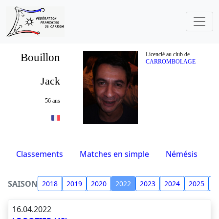
Bouillon
Licencié au club de
CARROMBOLAGE
Jack
56 ans
Classements
Matches en simple
Némésis
S
SAISON
2018
2019
2020
2022
2023
2024
2025
2
16.04.2022