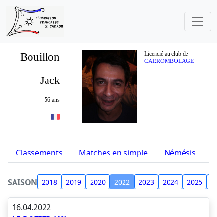
Bouillon
Licencié au club de
CARROMBOLAGE
Jack
56 ans
Classements
Matches en simple
Némésis
S
SAISON
2018
2019
2020
2022
2023
2024
2025
2
16.04.2022