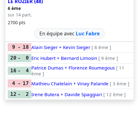
LE ROZIER (48)
6 ème
sur 14 part.
2700 pts
En équipe avec
Luc Fabre
Alain Sieger + Kevin Sieger
[ 8 ème ]
9
-
18
Eric Hubert + Bernard Limosin
[ 9 ème ]
20
-
0
Patrice Dumas + Florence Roumegous
[ 11
16
-
4
ème ]
Mathieu Chatelain + Vinay Palande
[ 3 ème ]
4
-
17
Irene Butera + Davide Spaggiari
[ 12 ème ]
12
-
2