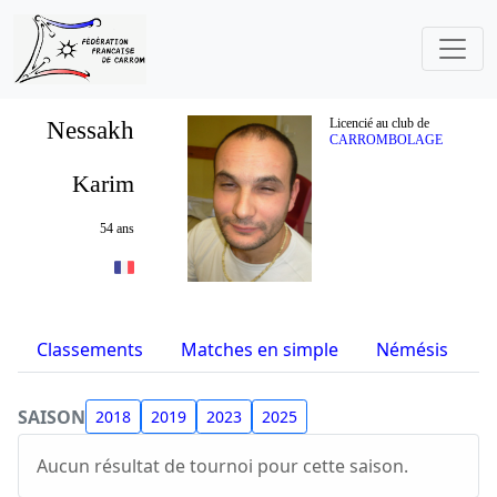
Nessakh
Licencié au club de
CARROMBOLAGE
Karim
54 ans
Classements
Matches en simple
Némésis
S
SAISON
2018
2019
2023
2025
Aucun résultat de tournoi pour cette saison.