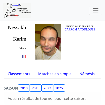
Nessakh
Licencié loisirs au club de
CARROM A TOULOUSE
Karim
54 ans
Classements
Matches en simple
Némésis
S
SAISON
2018
2019
2023
2025
Aucun résultat de tournoi pour cette saison.