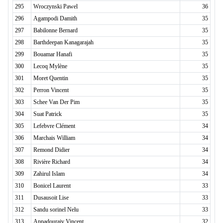
295
Wroczynski Pawel
36
296
Agampodi Damith
35
297
Babilonne Bernard
35
298
Barthdeepan Kanagarajah
35
299
Bouamar Hanafi
35
300
Lecoq Mylène
35
301
Moret Quentin
35
302
Perron Vincent
35
303
Schee Van Der Pim
35
304
Suat Patrick
35
305
Lefebvre Clément
34
306
Marchais William
34
307
Remond Didier
34
308
Rivière Richard
34
309
Zahirul Islam
34
310
Bonicel Laurent
33
311
Dusausoit Lise
33
312
Sandu sorinel Nelu
33
313
Appadouraiv Vincent
32