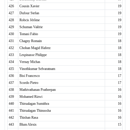
426
Cousin Xavier
19
427
Dufour Stefan
19
428
Robcis Jérôme
19
429
Schuman Valérie
19
430
Tomasi Fabio
19
431
Chagny Romain
18
432
Chohan Magid Hafeez
18
433
Lespinasse Philippe
18
434
Vernay Michas
18
435
Vinothkumar Selvaratnam
18
436
Bisi Francesco
17
437
Scordo Pietro
17
438
Mathivathanan Pratheepan
16
439
Mohamed Rizwi
16
440
Thirualagan Sumithra
16
441
Thirualagan Thinussha
16
442
Thishan Rasa
16
443
Blum Alexis
15