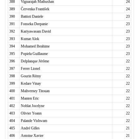
388
Vignarajah Mathushan
24
389
Červenka František
24
390
Battisti Daniele
23
391
Fonseka Deepanie
23
392
Kariyawasam David
23
393
Kumar Alok
23
394
Mohamed Ibrahime
23
395
Popiela Guillaume
23
396
Delplanque Jérôme
22
397
Ferrer Lionel
22
398
Gourin Rémy
22
399
Kedare Vinay
22
400
Maliverney Titouan
22
401
Manten Eric
22
402
Noblat Jocelyne
22
403
Olivier Yoann
22
404
Palande Vishwam
22
405
André Gilles
21
406
Antoine Xavier
21