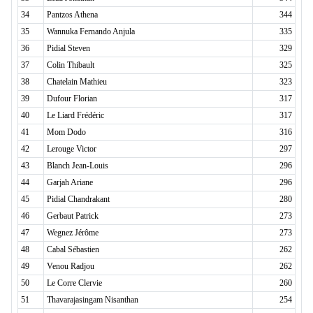
34
Pantzos Athena
344
35
Wannuka Fernando Anjula
335
36
Pidial Steven
329
37
Colin Thibault
325
38
Chatelain Mathieu
323
39
Dufour Florian
317
40
Le Liard Frédéric
317
41
Mom Dodo
316
42
Lerouge Victor
297
43
Blanch Jean-Louis
296
44
Garjah Ariane
296
45
Pidial Chandrakant
280
46
Gerbaut Patrick
273
47
Wegnez Jérôme
273
48
Cabal Sébastien
262
49
Venou Radjou
262
50
Le Corre Clervie
260
51
Thavarajasingam Nisanthan
254