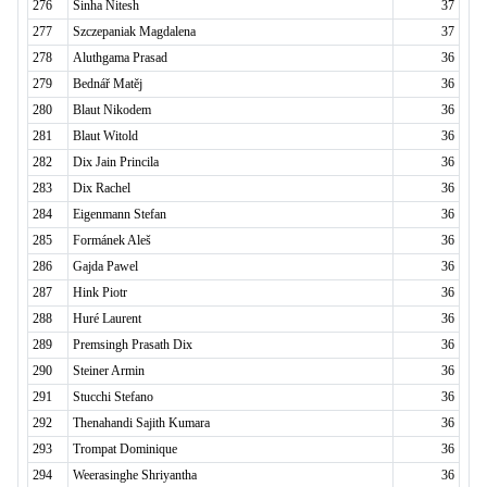
276
Sinha Nitesh
37
277
Szczepaniak Magdalena
37
278
Aluthgama Prasad
36
279
Bednář Matěj
36
280
Blaut Nikodem
36
281
Blaut Witold
36
282
Dix Jain Princila
36
283
Dix Rachel
36
284
Eigenmann Stefan
36
285
Formánek Aleš
36
286
Gajda Pawel
36
287
Hink Piotr
36
288
Huré Laurent
36
289
Premsingh Prasath Dix
36
290
Steiner Armin
36
291
Stucchi Stefano
36
292
Thenahandi Sajith Kumara
36
293
Trompat Dominique
36
294
Weerasinghe Shriyantha
36