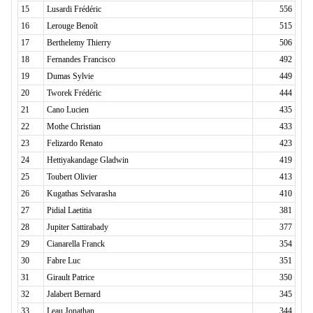
15
Lusardi Frédéric
556
16
Lerouge Benoît
515
17
Berthelemy Thierry
506
18
Fernandes Francisco
492
19
Dumas Sylvie
449
20
Tworek Frédéric
444
21
Cano Lucien
435
22
Mothe Christian
433
23
Felizardo Renato
423
24
Hettiyakandage Gladwin
419
25
Toubert Olivier
413
26
Kugathas Selvarasha
410
27
Pidial Laetitia
381
28
Jupiter Sattirabady
377
29
Cianarella Franck
354
30
Fabre Luc
351
31
Girault Patrice
350
32
Jalabert Bernard
345
33
Leau Jonathan
344