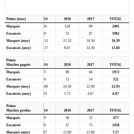
2
Points (tous)
2013
2014
2016
2017
TOTAL
Marqués
293
104
128
99
2491
Encaissés
305
79
52
87
1982
7
Marqués (moy)
13.95
17.33
21.33
16.50
16.39
6
Encaissés (moy)
14.52
13.17
8.67
14.50
13.04
Points
2
Matches gagnés
2013
2014
2016
2017
TOTAL
Marqués
244
75
98
66
1972
Encaissés
38
10
15
14
522
0
Marqués (moy)
24.40
25.00
24.50
22.00
22.93
3
Encaissés (moy)
3.80
3.33
3.75
4.67
6.07
Points
2
Matches perdus
2013
2014
2016
2017
TOTAL
Marqués
49
29
30
33
477
Encaissés
267
69
37
73
1418
0
Marqués (moy)
4.45
9.67
15.00
11.00
7.57