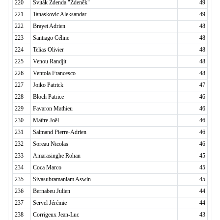
220
Sviták Zdenda "Zdeněk"
49
221
Tanaskovic Aleksandar
49
222
Brayet Adrien
48
223
Santiago Céline
48
224
Telias Olivier
48
225
Venou Randjit
48
226
Ventola Francesco
48
227
Joiko Patrick
47
228
Bloch Patrice
46
229
Favaron Mathieu
46
230
Maître Joël
46
231
Salmand Pierre-Adrien
46
232
Soreau Nicolas
46
233
Amarasinghe Rohan
45
234
Coca Marco
45
235
Sivasubramaniam Aswin
45
236
Bernabeu Julien
44
237
Servel Jérémie
44
238
Corrigeux Jean-Luc
43