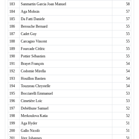
183
Sanmartin Garcia Joan Manuel
58
184
Aga Mohsin
57
185
Da Fatti Daniele
57
186
Berouche Bernard
55
187
Cadet Guy
55
188
Carcagno Vincent
55
189
Fourcade Cédric
55
190
Pottier Sébastien
55
191
Brayet François
54
192
Codomie Mirella
54
193
Houillon Bastien
54
194
Touzzeau Chrystelle
54
195
Bocciarelli Emmanuel
53
196
Cimetière Loïc
53
197
Debéthune Samuel
52
198
Merkoulova Katia
52
199
Aga Hyder
51
200
Gallo Nicolò
51
201
Jörg Johannes
51