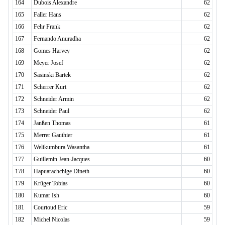
164
Dubois Alexandre
62
165
Faller Hans
62
166
Fehr Frank
62
167
Fernando Anuradha
62
168
Gomes Harvey
62
169
Meyer Josef
62
170
Sasinski Bartek
62
171
Scherrer Kurt
62
172
Schneider Armin
62
173
Schneider Paul
62
174
Janßen Thomas
61
175
Merrer Gauthier
61
176
Welikumbura Wasantha
61
177
Guillemin Jean-Jacques
60
178
Hapuarachchige Dineth
60
179
Krüger Tobias
60
180
Kumar Ish
60
181
Courtoud Eric
59
182
Michel Nicolas
59