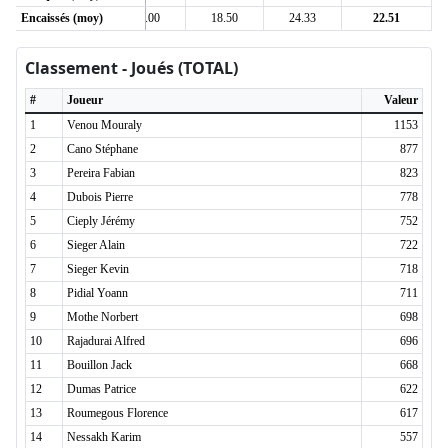
0
Encaissés (moy)
24.27
23.00
18.50
24.33
22.51
Classement - Joués (TOTAL)
#
Joueur
Valeur
1
Venou Mouraly
1153
2
Cano Stéphane
877
3
Pereira Fabian
823
4
Dubois Pierre
778
5
Cieply Jérémy
752
6
Sieger Alain
722
7
Sieger Kevin
718
8
Pidial Yoann
711
9
Mothe Norbert
698
10
Rajadurai Alfred
696
11
Bouillon Jack
668
12
Dumas Patrice
622
13
Roumegous Florence
617
14
Nessakh Karim
557