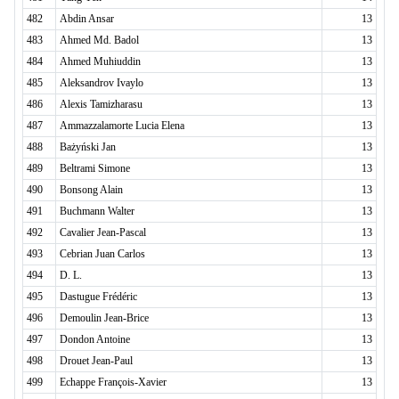
482
Abdin Ansar
13
483
Ahmed Md. Badol
13
484
Ahmed Muhiuddin
13
485
Aleksandrov Ivaylo
13
486
Alexis Tamizharasu
13
487
Ammazzalamorte Lucia Elena
13
488
Bażyński Jan
13
489
Beltrami Simone
13
490
Bonsong Alain
13
491
Buchmann Walter
13
492
Cavalier Jean-Pascal
13
493
Cebrian Juan Carlos
13
494
D. L.
13
495
Dastugue Frédéric
13
496
Demoulin Jean-Brice
13
497
Dondon Antoine
13
498
Drouet Jean-Paul
13
499
Echappe François-Xavier
13