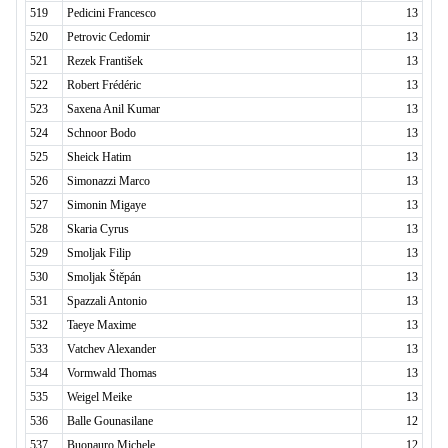
519
Pedicini Francesco
13
520
Petrovic Cedomir
13
521
Rezek František
13
522
Robert Frédéric
13
523
Saxena Anil Kumar
13
524
Schnoor Bodo
13
525
Sheick Hatim
13
526
Simonazzi Marco
13
527
Simonin Migaye
13
528
Skaria Cyrus
13
529
Smoljak Filip
13
530
Smoljak Štěpán
13
531
Spazzali Antonio
13
532
Taeye Maxime
13
533
Vatchev Alexander
13
534
Vormwald Thomas
13
535
Weigel Meike
13
536
Balle Gounasilane
12
537
Buonauro Michele
12