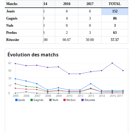
2
Matchs
2013
2014
2016
2017
TOTAL
Joués
21
6
6
6
152
Gagnés
10
3
4
3
86
Nuls
0
0
0
0
3
Perdus
11
3
2
3
63
6
Réussite
47.62
50.00
66.67
50.00
57.57
Évolution des matchs
67
50
33
17
0
2005
2006
2007
2008
2009
2010
2012
2013
2014
2016
2017
Joués
Gagnés
Nuls
Perdus
Réussite