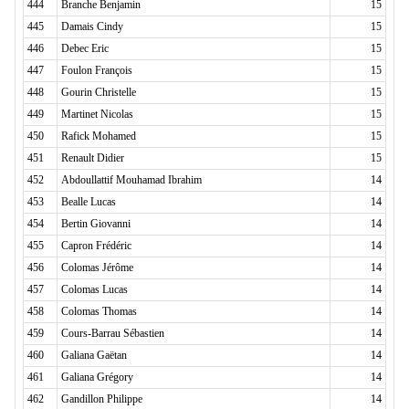
444
Branche Benjamin
15
445
Damais Cindy
15
446
Debec Eric
15
447
Foulon François
15
448
Gourin Christelle
15
449
Martinet Nicolas
15
450
Rafick Mohamed
15
451
Renault Didier
15
452
Abdoullattif Mouhamad Ibrahim
14
453
Bealle Lucas
14
454
Bertin Giovanni
14
455
Capron Frédéric
14
456
Colomas Jérôme
14
457
Colomas Lucas
14
458
Colomas Thomas
14
459
Cours-Barrau Sébastien
14
460
Galiana Gaëtan
14
461
Galiana Grégory
14
462
Gandillon Philippe
14