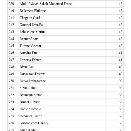
239
Abdul Wahab Saheb Mohamed Feroz
42
240
Bellemère Philippe
42
241
Chagnon Cyril
42
242
Goussal Jean-Paul
42
243
Labussière Martin
42
244
Renner Anaïs
42
245
Turque Vincent
42
246
Amedro Eric
41
247
Fortems Fabien
41
248
Blanc Paul
40
249
Dusausoit Thierry
40
250
Deiva Prabagarane
39
251
Sinha Rahul
39
252
Baumann Stefan
38
253
Brunel Olivier
38
254
Danic Momcilo
38
255
Debailles Laurie
38
256
Gnadanicom Christy
38
257
Khan Abdul
38