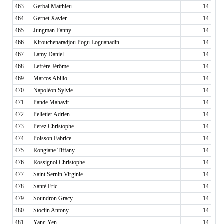
463
Gerbal Matthieu
14
464
Gernet Xavier
14
465
Jungman Fanny
14
466
Kirouchenaradjou Pogu Loguanadin
14
467
Lamy Daniel
14
468
Lefrère Jérôme
14
469
Marcos Abilio
14
470
Napoléon Sylvie
14
471
Pande Mahavir
14
472
Pelletier Adrien
14
473
Perez Christophe
14
474
Poisson Fabrice
14
475
Rongiane Tiffany
14
476
Rossignol Christophe
14
477
Saint Sernin Virginie
14
478
Santé Eric
14
479
Soundron Gracy
14
480
Stoclin Antony
14
481
Yang Yen
14