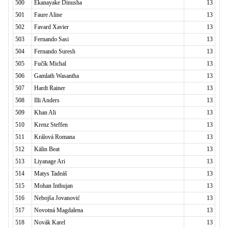
500
Ekanayake Dinusha
13
501
Faure Aline
13
502
Favard Xavier
13
503
Fernando Sasi
13
504
Fernando Suresh
13
505
Fučík Michal
13
506
Gamlath Wasantha
13
507
Hardt Rainer
13
508
Illi Anders
13
509
Khan Ali
13
510
Krenz Steffen
13
511
Králová Romana
13
512
Kälin Beat
13
513
Liyanage Ari
13
514
Matys Tadeáš
13
515
Mohan Inthujan
13
516
Nebojša Jovanović
13
517
Novotná Magdalena
13
518
Novák Karel
13