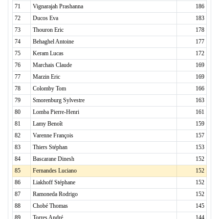
71
Vignarajah Prashanna
186
72
Ducos Eva
183
73
Thouron Eric
178
74
Behaghel Antoine
177
75
Keram Lucas
172
76
Marchais Claude
169
77
Marzin Eric
169
78
Colomby Tom
166
79
Smorenburg Sylvestre
163
80
Lomba Pierre-Henri
161
81
Lamy Benoît
159
82
Varenne François
157
83
Thiers Stéphan
153
84
Bascarane Dinesh
152
85
Fernandes Luciano
152
86
Liakhoff Stéphane
152
87
Ramoneda Rodrigo
152
88
Chobé Thomas
145
89
Torres André
144