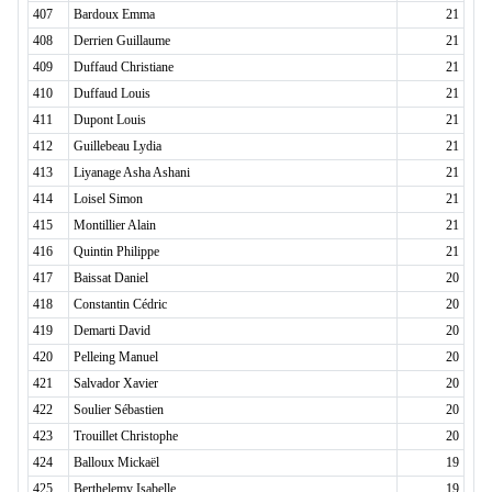
407
Bardoux Emma
21
408
Derrien Guillaume
21
409
Duffaud Christiane
21
410
Duffaud Louis
21
411
Dupont Louis
21
412
Guillebeau Lydia
21
413
Liyanage Asha Ashani
21
414
Loisel Simon
21
415
Montillier Alain
21
416
Quintin Philippe
21
417
Baissat Daniel
20
418
Constantin Cédric
20
419
Demarti David
20
420
Pelleing Manuel
20
421
Salvador Xavier
20
422
Soulier Sébastien
20
423
Trouillet Christophe
20
424
Balloux Mickaël
19
425
Berthelemy Isabelle
19