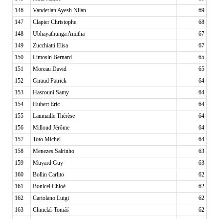
146
Vanderlan Ayesh Nilan
69
147
Clapier Christophe
68
148
Ubhayathunga Amitha
67
149
Zucchiatti Elisa
67
150
Limosin Bernard
65
151
Moreau David
65
152
Giraud Patrick
64
153
Hasrouni Samy
64
154
Hubert Eric
64
155
Laumaille Thérèse
64
156
Milloud Jérôme
64
157
Toto Michel
64
158
Menezes Salrinho
63
159
Muyard Guy
63
160
Bollin Carlito
62
161
Bonicel Chloé
62
162
Cartolano Luigi
62
163
Chmelař Tomáš
62