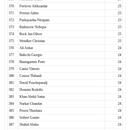
370
Pavlovic Aleksandar
25
371
Perrion Julien
25
372
Purkayastha Nirupam
25
373
Radenovic Nebojsa
25
374
Rock Jan-Oliver
25
375
Wendker Christian
25
376
Ali Anhar
24
377
Balicchi Giorgio
24
378
Baumgartner Peter
24
379
Canisi Vittorio
24
380
Cousot Thibault
24
381
David Poucheparadj
24
382
Donnini Rodolfo
24
383
Khan Abdul Sattar
24
384
Narkar Chandan
24
385
Perera Thushara
24
386
Seibert Gunter
24
387
Shahid Abdus
24