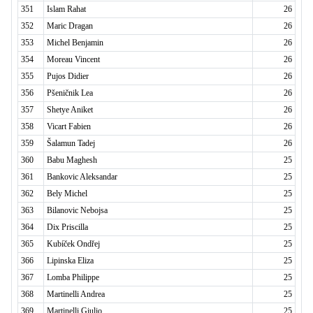
351
Islam Rahat
26
352
Maric Dragan
26
353
Michel Benjamin
26
354
Moreau Vincent
26
355
Pujos Didier
26
356
Pšeničnik Lea
26
357
Shetye Aniket
26
358
Vicart Fabien
26
359
Šalamun Tadej
26
360
Babu Maghesh
25
361
Bankovic Aleksandar
25
362
Bely Michel
25
363
Bilanovic Nebojsa
25
364
Dix Priscilla
25
365
Kubíček Ondřej
25
366
Lipinska Eliza
25
367
Lomba Philippe
25
368
Martinelli Andrea
25
369
Martinelli Giulio
25