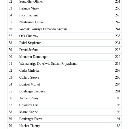
52
Soudidier Olivier
251
53
Palande Vinay
250
54
Prost Laurent
248
55
Neuhauser Emilie
247
56
Warnakulasuriya Fernando Antoine
241
57
Oak Chinmay
235
58
Pidial Stéphanie
231
59
David Jérôme
223
60
Munaron Dominique
222
61
Watutantrige De Alwis Sudath Priyashanta
217
62
Cadet Christian
207
63
Collard Steeve
205
64
Bonicel Muriel
204
65
Boulanger Jacques
201
66
Toubert Rémy
196
67
Colomby Eric
195
68
Marre Karine
193
69
Boulanger Pierre
191
70
Huchet Thierry
186