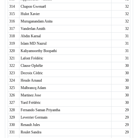
314
Chapon Gwenaël
32
315
Hulot Xavier
32
316
Muruganandam Anita
32
317
Vanderlan Amith
32
318
Abdin Karnal
31
319
Islam MD Nazrul
31
320
Kaliyamoorthy Boopathi
31
321
Lafont Frédéric
31
322
Clause Ophélie
30
323
Decroix Cédric
30
324
Heude Arnaud
30
325
Malbrancq Adam
30
326
Martinez Jose
30
327
Yard Frédéric
30
328
Fernando Saman Priyantha
29
329
Leverrier Germain
29
330
Renault Jules
29
331
Roulet Sandra
29