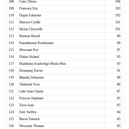
108
Cano Tifenn
106
109
Fraisseix Eric
103
110
Dupin Fabienne
102
111
Masson Cyrille
101
112
Morin Chrystelle
101
113
Bontout Benoît
99
114
Nandakumar Kandasamy
99
115
Messeant Eric
97
116
Dubus Roland
95
117
Madduma Arachchige Morin Max
95
118
Doumeng Xavier
91
119
Blandin Sébastien
90
120
Tshibindi Yves
88
121
Labe Jean-Claude
87
122
Poisson Stéphane
85
123
Torra Joan
85
124
Eder Steffen
84
125
Barou Yannick
83
126
Messeant Thomas
83