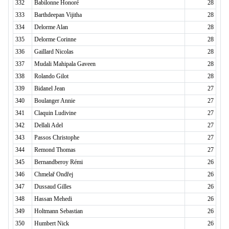
332
Babilonne Honoré
28
333
Barthdeepan Vijitha
28
334
Delorme Alan
28
335
Delorme Corinne
28
336
Gaillard Nicolas
28
337
Mudali Mahipala Gaveen
28
338
Rolando Gilot
28
339
Bidanel Jean
27
340
Boulanger Annie
27
341
Claquin Ludivine
27
342
Dellali Adel
27
343
Passos Christophe
27
344
Remond Thomas
27
345
Bernandberoy Rémi
26
346
Chmelař Ondřej
26
347
Dussaud Gilles
26
348
Hassan Mehedi
26
349
Holtmann Sebastian
26
350
Humbert Nick
26