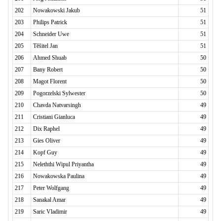
202
Nowakowski Jakub
51
203
Philips Patrick
51
204
Schneider Uwe
51
205
Těšitel Jan
51
206
Ahmed Shuab
50
207
Bany Robert
50
208
Magot Florent
50
209
Pogorzelski Sylwester
50
210
Chavda Natvarsingh
49
211
Cristiani Gianluca
49
212
Dix Raphel
49
213
Gies Oliver
49
214
Kopf Guy
49
215
Neleththi Wipul Priyantha
49
216
Nowakowska Paulina
49
217
Peter Wolfgang
49
218
Sanakal Amar
49
219
Saric Vladimir
49