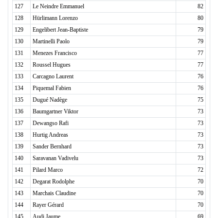
127
Le Neindre Emmanuel
82
128
Hürlimann Lorenzo
80
129
Engelibert Jean-Baptiste
79
130
Martinelli Paolo
79
131
Menezes Francisco
77
132
Roussel Hugues
77
133
Carcagno Laurent
76
134
Piquemal Fabien
76
135
Dugué Nadège
75
136
Baumgartner Viktor
73
137
Dewangso Rafi
73
138
Hurtig Andreas
73
139
Sander Bernhard
73
140
Saravanan Vadivelu
73
141
Pilard Marco
72
142
Degarat Rodolphe
70
143
Marchais Claudine
70
144
Rayer Gérard
70
145
Audi Jaume
69