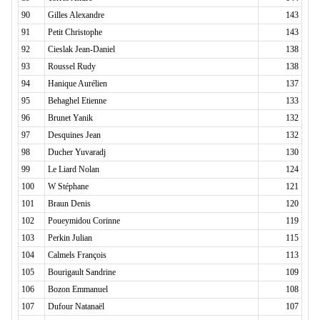
90
Gilles Alexandre
143
91
Petit Christophe
143
92
Cieslak Jean-Daniel
138
93
Roussel Rudy
138
94
Hanique Aurélien
137
95
Behaghel Etienne
133
96
Brunet Yanik
132
97
Desquines Jean
132
98
Ducher Yuvaradj
130
99
Le Liard Nolan
124
100
W Stéphane
121
101
Braun Denis
120
102
Poueymidou Corinne
119
103
Perkin Julian
115
104
Calmels François
113
105
Bourigault Sandrine
109
106
Bozon Emmanuel
108
107
Dufour Natanaël
107