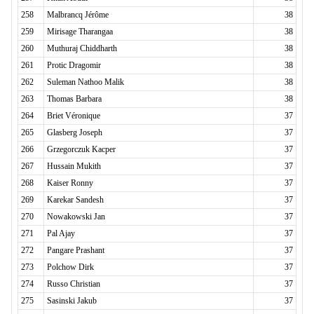
258
Malbrancq Jérôme
38
259
Mirisage Tharangaa
38
260
Muthuraj Chiddharth
38
261
Protic Dragomir
38
262
Suleman Nathoo Malik
38
263
Thomas Barbara
38
264
Briet Véronique
37
265
Glasberg Joseph
37
266
Grzegorczuk Kacper
37
267
Hussain Mukith
37
268
Kaiser Ronny
37
269
Karekar Sandesh
37
270
Nowakowski Jan
37
271
Pal Ajay
37
272
Pangare Prashant
37
273
Polchow Dirk
37
274
Russo Christian
37
275
Sasinski Jakub
37