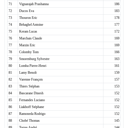
71
Vignarajah Prashanna
186
72
Ducos Eva
183
73
Thouron Eric
178
74
Behaghel Antoine
177
75
Keram Lucas
172
76
Marchais Claude
169
77
Marzin Eric
169
78
Colomby Tom
166
79
Smorenburg Sylvestre
163
80
Lomba Pierre-Henri
161
81
Lamy Benoît
159
82
Varenne François
157
83
Thiers Stéphan
153
84
Bascarane Dinesh
152
85
Fernandes Luciano
152
86
Liakhoff Stéphane
152
87
Ramoneda Rodrigo
152
88
Chobé Thomas
145
89
Torres André
144