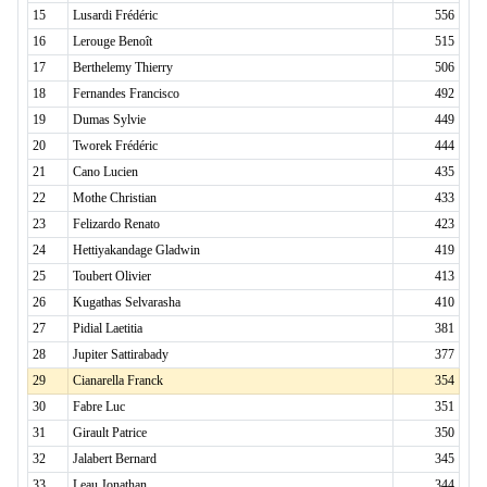
15
Lusardi Frédéric
556
16
Lerouge Benoît
515
17
Berthelemy Thierry
506
18
Fernandes Francisco
492
19
Dumas Sylvie
449
20
Tworek Frédéric
444
21
Cano Lucien
435
22
Mothe Christian
433
23
Felizardo Renato
423
24
Hettiyakandage Gladwin
419
25
Toubert Olivier
413
26
Kugathas Selvarasha
410
27
Pidial Laetitia
381
28
Jupiter Sattirabady
377
29
Cianarella Franck
354
30
Fabre Luc
351
31
Girault Patrice
350
32
Jalabert Bernard
345
33
Leau Jonathan
344