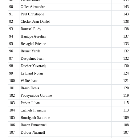
90
Gilles Alexandre
143
91
Petit Christophe
143
92
Cieslak Jean-Daniel
138
93
Roussel Rudy
138
94
Hanique Aurélien
137
95
Behaghel Etienne
133
96
Brunet Yanik
132
97
Desquines Jean
132
98
Ducher Yuvaradj
130
99
Le Liard Nolan
124
100
W Stéphane
121
101
Braun Denis
120
102
Poueymidou Corinne
119
103
Perkin Julian
115
104
Calmels François
113
105
Bourigault Sandrine
109
106
Bozon Emmanuel
108
107
Dufour Natanaël
107