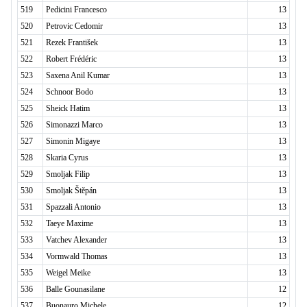
519
Pedicini Francesco
13
520
Petrovic Cedomir
13
521
Rezek František
13
522
Robert Frédéric
13
523
Saxena Anil Kumar
13
524
Schnoor Bodo
13
525
Sheick Hatim
13
526
Simonazzi Marco
13
527
Simonin Migaye
13
528
Skaria Cyrus
13
529
Smoljak Filip
13
530
Smoljak Štěpán
13
531
Spazzali Antonio
13
532
Taeye Maxime
13
533
Vatchev Alexander
13
534
Vormwald Thomas
13
535
Weigel Meike
13
536
Balle Gounasilane
12
537
Buonauro Michele
12