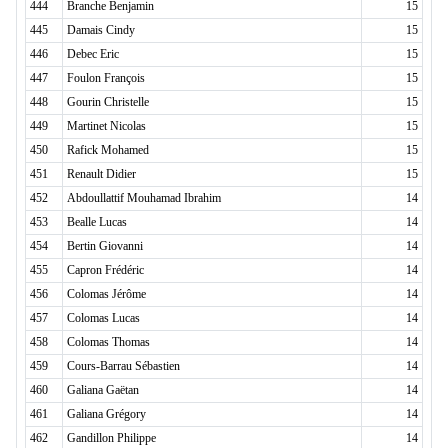
444
Branche Benjamin
15
445
Damais Cindy
15
446
Debec Eric
15
447
Foulon François
15
448
Gourin Christelle
15
449
Martinet Nicolas
15
450
Rafick Mohamed
15
451
Renault Didier
15
452
Abdoullattif Mouhamad Ibrahim
14
453
Bealle Lucas
14
454
Bertin Giovanni
14
455
Capron Frédéric
14
456
Colomas Jérôme
14
457
Colomas Lucas
14
458
Colomas Thomas
14
459
Cours-Barrau Sébastien
14
460
Galiana Gaëtan
14
461
Galiana Grégory
14
462
Gandillon Philippe
14