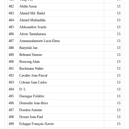
482
Abdin Ansar
13
483
Ahmed Md. Badol
13
484
Ahmed Muhiuddin
13
485
Aleksandrov Ivaylo
13
486
Alexis Tamizharasu
13
487
Ammazzalamorte Lucia Elena
13
488
Bażyński Jan
13
489
Beltrami Simone
13
490
Bonsong Alain
13
491
Buchmann Walter
13
492
Cavalier Jean-Pascal
13
493
Cebrian Juan Carlos
13
494
D. L.
13
495
Dastugue Frédéric
13
496
Demoulin Jean-Brice
13
497
Dondon Antoine
13
498
Drouet Jean-Paul
13
499
Echappe François-Xavier
13