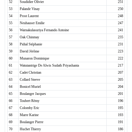
52
Soudidier Olivier
251
53
Palande Vinay
250
54
Prost Laurent
248
55
Neuhauser Emilie
247
56
Warnakulasuriya Fernando Antoine
241
57
Oak Chinmay
235
58
Pidial Stéphanie
231
59
David Jérôme
223
60
Munaron Dominique
222
61
Watutantrige De Alwis Sudath Priyashanta
217
62
Cadet Christian
207
63
Collard Steeve
205
64
Bonicel Muriel
204
65
Boulanger Jacques
201
66
Toubert Rémy
196
67
Colomby Eric
195
68
Marre Karine
193
69
Boulanger Pierre
191
70
Huchet Thierry
186