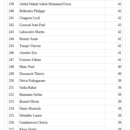
239
Abdul Wahab Saheb Mohamed Feroz
42
240
Bellemère Philippe
42
241
Chagnon Cyril
42
242
Goussal Jean-Paul
42
243
Labussière Martin
42
244
Renner Anaïs
42
245
Turque Vincent
42
246
Amedro Eric
41
247
Fortems Fabien
41
248
Blanc Paul
40
249
Dusausoit Thierry
40
250
Deiva Prabagarane
39
251
Sinha Rahul
39
252
Baumann Stefan
38
253
Brunel Olivier
38
254
Danic Momcilo
38
255
Debailles Laurie
38
256
Gnadanicom Christy
38
257
Khan Abdul
38