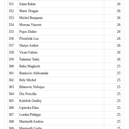
351
Islam Rahat
26
352
Maric Dragan
26
353
Michel Benjamin
26
354
Moreau Vincent
26
355
Pujos Didier
26
356
Pšeničnik Lea
26
357
Shetye Aniket
26
358
Vicart Fabien
26
359
Šalamun Tadej
26
360
Babu Maghesh
25
361
Bankovic Aleksandar
25
362
Bely Michel
25
363
Bilanovic Nebojsa
25
364
Dix Priscilla
25
365
Kubíček Ondřej
25
366
Lipinska Eliza
25
367
Lomba Philippe
25
368
Martinelli Andrea
25
369
Martinelli Giulio
25