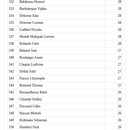
332
Babilonne Honoré
28
333
Barthdeepan Vijitha
28
334
Delorme Alan
28
335
Delorme Corinne
28
336
Gaillard Nicolas
28
337
Mudali Mahipala Gaveen
28
338
Rolando Gilot
28
339
Bidanel Jean
27
340
Boulanger Annie
27
341
Claquin Ludivine
27
342
Dellali Adel
27
343
Passos Christophe
27
344
Remond Thomas
27
345
Bernandberoy Rémi
26
346
Chmelař Ondřej
26
347
Dussaud Gilles
26
348
Hassan Mehedi
26
349
Holtmann Sebastian
26
350
Humbert Nick
26