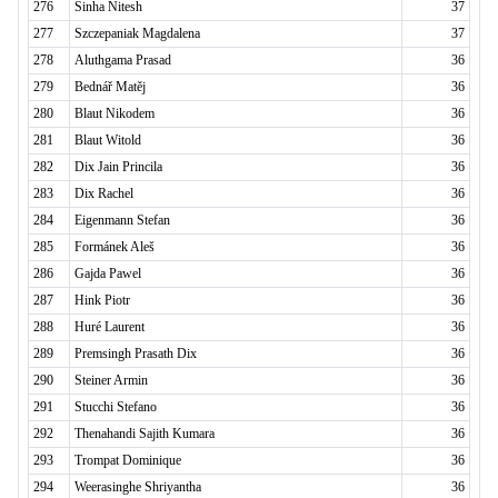
276
Sinha Nitesh
37
277
Szczepaniak Magdalena
37
278
Aluthgama Prasad
36
279
Bednář Matěj
36
280
Blaut Nikodem
36
281
Blaut Witold
36
282
Dix Jain Princila
36
283
Dix Rachel
36
284
Eigenmann Stefan
36
285
Formánek Aleš
36
286
Gajda Pawel
36
287
Hink Piotr
36
288
Huré Laurent
36
289
Premsingh Prasath Dix
36
290
Steiner Armin
36
291
Stucchi Stefano
36
292
Thenahandi Sajith Kumara
36
293
Trompat Dominique
36
294
Weerasinghe Shriyantha
36