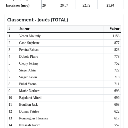
0
Encaissés (moy)
20.67
18.29
20.57
22.72
21.94
Classement - Joués (TOTAL)
#
Joueur
Valeur
1
Venou Mouraly
1153
2
Cano Stéphane
877
3
Pereira Fabian
823
4
Dubois Pierre
778
5
Cieply Jérémy
752
6
Sieger Alain
722
7
Sieger Kevin
718
8
Pidial Yoann
711
9
Mothe Norbert
698
10
Rajadurai Alfred
696
11
Bouillon Jack
668
12
Dumas Patrice
622
13
Roumegous Florence
617
14
Nessakh Karim
557