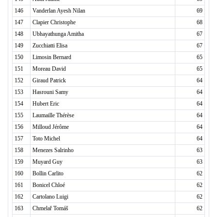
146
Vanderlan Ayesh Nilan
69
147
Clapier Christophe
68
148
Ubhayathunga Amitha
67
149
Zucchiatti Elisa
67
150
Limosin Bernard
65
151
Moreau David
65
152
Giraud Patrick
64
153
Hasrouni Samy
64
154
Hubert Eric
64
155
Laumaille Thérèse
64
156
Milloud Jérôme
64
157
Toto Michel
64
158
Menezes Salrinho
63
159
Muyard Guy
63
160
Bollin Carlito
62
161
Bonicel Chloé
62
162
Cartolano Luigi
62
163
Chmelař Tomáš
62