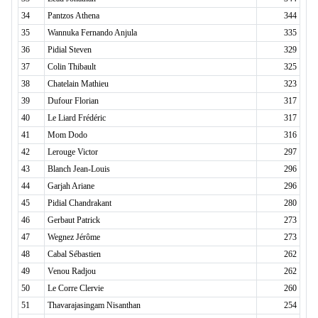
34
Pantzos Athena
344
35
Wannuka Fernando Anjula
335
36
Pidial Steven
329
37
Colin Thibault
325
38
Chatelain Mathieu
323
39
Dufour Florian
317
40
Le Liard Frédéric
317
41
Mom Dodo
316
42
Lerouge Victor
297
43
Blanch Jean-Louis
296
44
Garjah Ariane
296
45
Pidial Chandrakant
280
46
Gerbaut Patrick
273
47
Wegnez Jérôme
273
48
Cabal Sébastien
262
49
Venou Radjou
262
50
Le Corre Clervie
260
51
Thavarajasingam Nisanthan
254