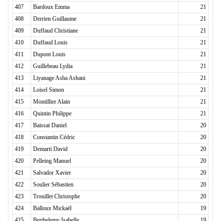
407
Bardoux Emma
21
408
Derrien Guillaume
21
409
Duffaud Christiane
21
410
Duffaud Louis
21
411
Dupont Louis
21
412
Guillebeau Lydia
21
413
Liyanage Asha Ashani
21
414
Loisel Simon
21
415
Montillier Alain
21
416
Quintin Philippe
21
417
Baissat Daniel
20
418
Constantin Cédric
20
419
Demarti David
20
420
Pelleing Manuel
20
421
Salvador Xavier
20
422
Soulier Sébastien
20
423
Trouillet Christophe
20
424
Balloux Mickaël
19
425
Berthelemy Isabelle
19