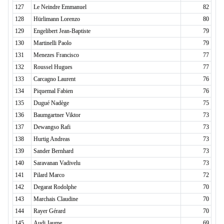
127
Le Neindre Emmanuel
82
128
Hürlimann Lorenzo
80
129
Engelibert Jean-Baptiste
79
130
Martinelli Paolo
79
131
Menezes Francisco
77
132
Roussel Hugues
77
133
Carcagno Laurent
76
134
Piquemal Fabien
76
135
Dugué Nadège
75
136
Baumgartner Viktor
73
137
Dewangso Rafi
73
138
Hurtig Andreas
73
139
Sander Bernhard
73
140
Saravanan Vadivelu
73
141
Pilard Marco
72
142
Degarat Rodolphe
70
143
Marchais Claudine
70
144
Rayer Gérard
70
145
Audi Jaume
69