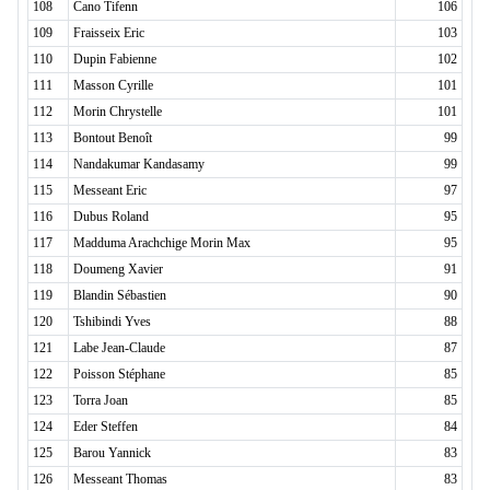
108
Cano Tifenn
106
109
Fraisseix Eric
103
110
Dupin Fabienne
102
111
Masson Cyrille
101
112
Morin Chrystelle
101
113
Bontout Benoît
99
114
Nandakumar Kandasamy
99
115
Messeant Eric
97
116
Dubus Roland
95
117
Madduma Arachchige Morin Max
95
118
Doumeng Xavier
91
119
Blandin Sébastien
90
120
Tshibindi Yves
88
121
Labe Jean-Claude
87
122
Poisson Stéphane
85
123
Torra Joan
85
124
Eder Steffen
84
125
Barou Yannick
83
126
Messeant Thomas
83