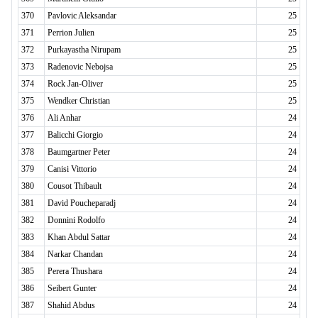
370
Pavlovic Aleksandar
25
371
Perrion Julien
25
372
Purkayastha Nirupam
25
373
Radenovic Nebojsa
25
374
Rock Jan-Oliver
25
375
Wendker Christian
25
376
Ali Anhar
24
377
Balicchi Giorgio
24
378
Baumgartner Peter
24
379
Canisi Vittorio
24
380
Cousot Thibault
24
381
David Poucheparadj
24
382
Donnini Rodolfo
24
383
Khan Abdul Sattar
24
384
Narkar Chandan
24
385
Perera Thushara
24
386
Seibert Gunter
24
387
Shahid Abdus
24