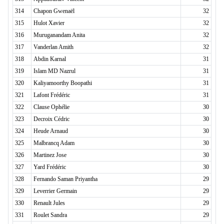
314
Chapon Gwenaël
32
315
Hulot Xavier
32
316
Muruganandam Anita
32
317
Vanderlan Amith
32
318
Abdin Karnal
31
319
Islam MD Nazrul
31
320
Kaliyamoorthy Boopathi
31
321
Lafont Frédéric
31
322
Clause Ophélie
30
323
Decroix Cédric
30
324
Heude Arnaud
30
325
Malbrancq Adam
30
326
Martinez Jose
30
327
Yard Frédéric
30
328
Fernando Saman Priyantha
29
329
Leverrier Germain
29
330
Renault Jules
29
331
Roulet Sandra
29