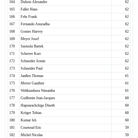
164
Dubois Alexandre
62
165
Faller Hans
62
166
Fehr Frank
62
167
Fernando Anuradha
62
168
Gomes Harvey
62
169
Meyer Josef
62
170
Sasinski Bartek
62
171
Scherrer Kurt
62
172
Schneider Armin
62
173
Schneider Paul
62
174
Janßen Thomas
61
175
Merrer Gauthier
61
176
Welikumbura Wasantha
61
177
Guillemin Jean-Jacques
60
178
Hapuarachchige Dineth
60
179
Krüger Tobias
60
180
Kumar Ish
60
181
Courtoud Eric
59
182
Michel Nicolas
59