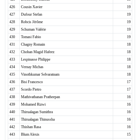
426
Cousin Xavier
19
427
Dufour Stefan
19
428
Robcis Jérôme
19
429
Schuman Valérie
19
430
Tomasi Fabio
19
431
Chagny Romain
18
432
Chohan Magid Hafeez
18
433
Lespinasse Philippe
18
434
Vernay Michas
18
435
Vinothkumar Selvaratnam
18
436
Bisi Francesco
17
437
Scordo Pietro
17
438
Mathivathanan Pratheepan
16
439
Mohamed Rizwi
16
440
Thirualagan Sumithra
16
441
Thirualagan Thinussha
16
442
Thishan Rasa
16
443
Blum Alexis
15