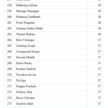
258
Malbrancq Jérôme
38
259
Mirisage Tharangaa
38
260
Muthuraj Chiddharth
38
261
Protic Dragomir
38
262
Suleman Nathoo Malik
38
263
Thomas Barbara
38
264
Briet Véronique
37
265
Glasberg Joseph
37
266
Grzegorczuk Kacper
37
267
Hussain Mukith
37
268
Kaiser Ronny
37
269
Karekar Sandesh
37
270
Nowakowski Jan
37
271
Pal Ajay
37
272
Pangare Prashant
37
273
Polchow Dirk
37
274
Russo Christian
37
275
Sasinski Jakub
37