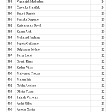
388
Vignarajah Mathushan
24
389
Červenka František
24
390
Battisti Daniele
23
391
Fonseka Deepanie
23
392
Kariyawasam David
23
393
Kumar Alok
23
394
Mohamed Ibrahime
23
395
Popiela Guillaume
23
396
Delplanque Jérôme
22
397
Ferrer Lionel
22
398
Gourin Rémy
22
399
Kedare Vinay
22
400
Maliverney Titouan
22
401
Manten Eric
22
402
Noblat Jocelyne
22
403
Olivier Yoann
22
404
Palande Vishwam
22
405
André Gilles
21
406
Antoine Xavier
21