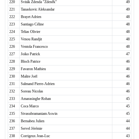
220
Sviták Zdenda "Zdeněk"
49
221
Tanaskovic Aleksandar
49
222
Brayet Adrien
48
223
Santiago Céline
48
224
Telias Olivier
48
225
Venou Randjit
48
226
Ventola Francesco
48
227
Joiko Patrick
47
228
Bloch Patrice
46
229
Favaron Mathieu
46
230
Maître Joël
46
231
Salmand Pierre-Adrien
46
232
Soreau Nicolas
46
233
Amarasinghe Rohan
45
234
Coca Marco
45
235
Sivasubramaniam Aswin
45
236
Bernabeu Julien
44
237
Servel Jérémie
44
238
Corrigeux Jean-Luc
43