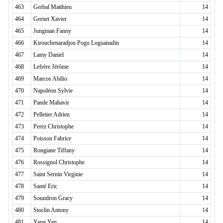
463
Gerbal Matthieu
14
464
Gernet Xavier
14
465
Jungman Fanny
14
466
Kirouchenaradjou Pogu Loguanadin
14
467
Lamy Daniel
14
468
Lefrère Jérôme
14
469
Marcos Abilio
14
470
Napoléon Sylvie
14
471
Pande Mahavir
14
472
Pelletier Adrien
14
473
Perez Christophe
14
474
Poisson Fabrice
14
475
Rongiane Tiffany
14
476
Rossignol Christophe
14
477
Saint Sernin Virginie
14
478
Santé Eric
14
479
Soundron Gracy
14
480
Stoclin Antony
14
481
Yang Yen
14