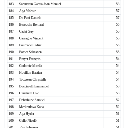
183
Sanmartin Garcia Joan Manuel
58
184
Aga Mohsin
57
185
Da Fatti Daniele
57
186
Berouche Bernard
55
187
Cadet Guy
55
188
Carcagno Vincent
55
189
Fourcade Cédric
55
190
Pottier Sébastien
55
191
Brayet François
54
192
Codomie Mirella
54
193
Houillon Bastien
54
194
Touzzeau Chrystelle
54
195
Bocciarelli Emmanuel
53
196
Cimetière Loïc
53
197
Debéthune Samuel
52
198
Merkoulova Katia
52
199
Aga Hyder
51
200
Gallo Nicolò
51
201
Jörg Johannes
51