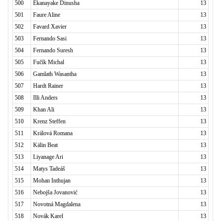
500
Ekanayake Dinusha
13
501
Faure Aline
13
502
Favard Xavier
13
503
Fernando Sasi
13
504
Fernando Suresh
13
505
Fučík Michal
13
506
Gamlath Wasantha
13
507
Hardt Rainer
13
508
Illi Anders
13
509
Khan Ali
13
510
Krenz Steffen
13
511
Králová Romana
13
512
Kälin Beat
13
513
Liyanage Ari
13
514
Matys Tadeáš
13
515
Mohan Inthujan
13
516
Nebojša Jovanović
13
517
Novotná Magdalena
13
518
Novák Karel
13