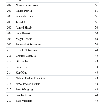
202
Nowakowski Jakub
51
203
Philips Patrick
51
204
Schneider Uwe
51
205
Těšitel Jan
51
206
Ahmed Shuab
50
207
Bany Robert
50
208
Magot Florent
50
209
Pogorzelski Sylwester
50
210
Chavda Natvarsingh
49
211
Cristiani Gianluca
49
212
Dix Raphel
49
213
Gies Oliver
49
214
Kopf Guy
49
215
Neleththi Wipul Priyantha
49
216
Nowakowska Paulina
49
217
Peter Wolfgang
49
218
Sanakal Amar
49
219
Saric Vladimir
49