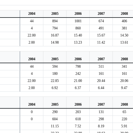
2004
2005
2006
2007
2008
44
894
1001
674
406
4
794
860
491
381
22.00
16.87
15.40
15.67
14.50
2.00
14.98
13.23
11.42
13.61
2004
2005
2006
2007
2008
44
594
798
511
341
4
180
242
161
161
22.00
22.85
21.00
20.44
20.06
2.00
6.92
6.37
6.44
9.47
2004
2005
2006
2007
2008
0
290
203
131
65
0
604
618
298
220
11.15
7.52
8.19
5.91