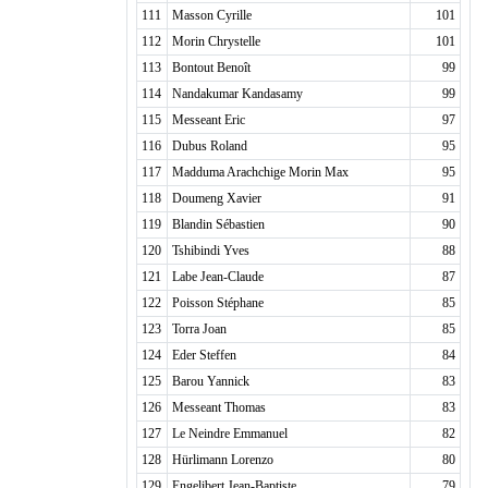
111
Masson Cyrille
101
112
Morin Chrystelle
101
113
Bontout Benoît
99
114
Nandakumar Kandasamy
99
115
Messeant Eric
97
116
Dubus Roland
95
117
Madduma Arachchige Morin Max
95
118
Doumeng Xavier
91
119
Blandin Sébastien
90
120
Tshibindi Yves
88
121
Labe Jean-Claude
87
122
Poisson Stéphane
85
123
Torra Joan
85
124
Eder Steffen
84
125
Barou Yannick
83
126
Messeant Thomas
83
127
Le Neindre Emmanuel
82
128
Hürlimann Lorenzo
80
129
Engelibert Jean-Baptiste
79