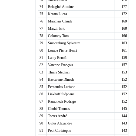
74
Behaghel Antoine
177
75
Keram Lucas
172
76
Marchais Claude
169
77
Marzin Eric
169
78
Colomby Tom
166
79
Smorenburg Sylvestre
163
80
Lomba Pierre-Henri
161
81
Lamy Benoît
159
82
Varenne François
157
83
Thiers Stéphan
153
84
Bascarane Dinesh
152
85
Fernandes Luciano
152
86
Liakhoff Stéphane
152
87
Ramoneda Rodrigo
152
88
Chobé Thomas
145
89
Torres André
144
90
Gilles Alexandre
143
91
Petit Christophe
143