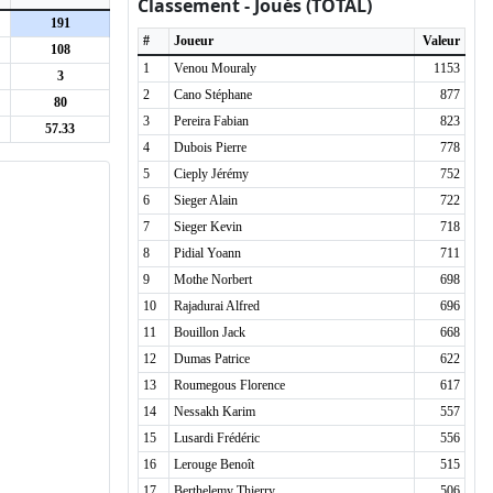
Classement - Joués (TOTAL)
191
#
Joueur
Valeur
108
1
Venou Mouraly
1153
3
2
Cano Stéphane
877
80
3
Pereira Fabian
823
57.33
4
Dubois Pierre
778
5
Cieply Jérémy
752
6
Sieger Alain
722
7
Sieger Kevin
718
8
Pidial Yoann
711
9
Mothe Norbert
698
10
Rajadurai Alfred
696
11
Bouillon Jack
668
12
Dumas Patrice
622
13
Roumegous Florence
617
14
Nessakh Karim
557
15
Lusardi Frédéric
556
16
Lerouge Benoît
515
17
Berthelemy Thierry
506