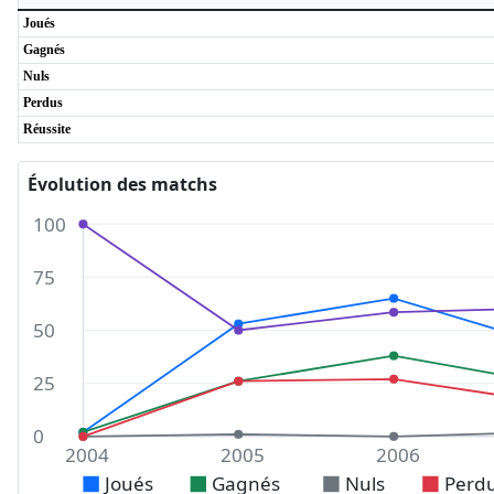
Joués
Gagnés
Nuls
Perdus
Réussite
Évolution des matchs
100
75
50
25
0
2004
2005
2006
Joués
Gagnés
Nuls
Perd