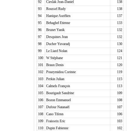
92
Cieslak Jean-Daniel
138
93
Roussel Rudy
138
94
Hanique Aurélien
137
95
Behaghel Etienne
133
96
Brunet Yanik
132
97
Desquines Jean
132
98
Ducher Yuvaradj
130
99
Le Liard Nolan
124
100
W Stéphane
121
101
Braun Denis
120
102
Poueymidou Corinne
119
103
Perkin Julian
115
104
Calmels François
113
105
Bourigault Sandrine
109
106
Bozon Emmanuel
108
107
Dufour Natanaël
107
108
Cano Tifenn
106
109
Fraisseix Eric
103
110
Dupin Fabienne
102