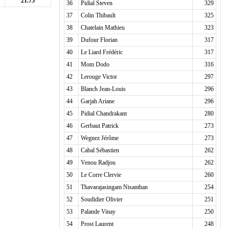
21.75
36
Pidial Steven
329
37
Colin Thibault
325
38
Chatelain Mathieu
323
39
Dufour Florian
317
40
Le Liard Frédéric
317
41
Mom Dodo
316
42
Lerouge Victor
297
43
Blanch Jean-Louis
296
44
Garjah Ariane
296
45
Pidial Chandrakant
280
46
Gerbaut Patrick
273
47
Wegnez Jérôme
273
48
Cabal Sébastien
262
49
Venou Radjou
262
50
Le Corre Clervie
260
51
Thavarajasingam Nisanthan
254
52
Soudidier Olivier
251
53
Palande Vinay
250
54
Prost Laurent
248