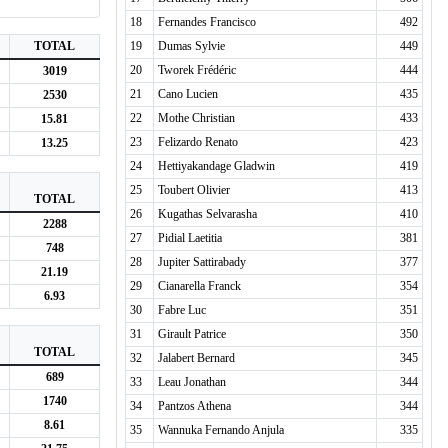
18
Fernandes Francisco
492
TOTAL
19
Dumas Sylvie
449
20
Tworek Frédéric
444
3019
21
Cano Lucien
435
2530
22
Mothe Christian
433
15.81
23
Felizardo Renato
423
13.25
24
Hettiyakandage Gladwin
419
25
Toubert Olivier
413
TOTAL
26
Kugathas Selvarasha
410
2288
27
Pidial Laetitia
381
748
28
Jupiter Sattirabady
377
21.19
29
Cianarella Franck
354
6.93
30
Fabre Luc
351
31
Girault Patrice
350
TOTAL
32
Jalabert Bernard
345
689
33
Leau Jonathan
344
1740
34
Pantzos Athena
344
8.61
35
Wannuka Fernando Anjula
335