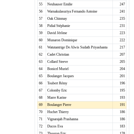
55
Neuhauser Emilie
247
56
Warnakulasuriya Fernando Antoine
241
57
Oak Chinmay
235
58
Pidial Stéphanie
231
59
David Jérôme
223
60
Munaron Dominique
222
61
Watutantrige De Alwis Sudath Priyashanta
217
62
Cadet Christian
207
63
Collard Steeve
205
64
Bonicel Muriel
204
65
Boulanger Jacques
201
66
Toubert Rémy
196
67
Colomby Eric
195
68
Marre Karine
193
69
Boulanger Pierre
191
70
Huchet Thierry
186
71
Vignarajah Prashanna
186
72
Ducos Eva
183
73
Thouron Eric
178